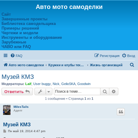
Авто мото самоделки
Сайт
Завершенные проекты
Библиотека самодельщика
Примеры решений
Чертежи и модели
Инструменты и оборудование
Зарубежные
ЧАВО или FAQ
FAQ
Регистрация
Вход
П
Авто мото самоделки
Кружки и клубы технического творчества
Жизнь организаций
о
Музей КМЗ
и
Модераторы:
Laif
,
User buggy
,
Nick
,
GelioSKA
,
Goodwin
с
Поиск
Расширен
Ответить
к
1 сообщение • Страница
1
из
1
MilesTails
Адепт
Музей КМЗ
С
Пн май 19, 2014 4:47 pm
о