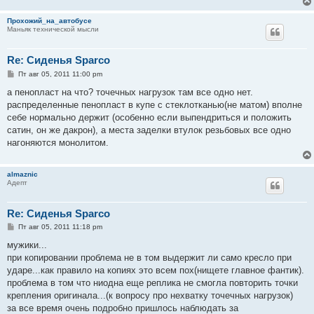
Прохожий_на_автобусе
Маньяк технической мысли
Re: Сиденья Sparco
С
Пт авг 05, 2011 11:00 pm
о
о
а пенопласт на что? точечных нагрузок там все одно нет.
б
распределенные пенопласт в купе с стеклотканью(не матом) вполне
щ
е
себе нормально держит (особенно если выпендриться и положить
н
сатин, он же дакрон), а места заделки втулок резьбовых все одно
и
е
нагоняются монолитом.
almaznic
Адепт
Re: Сиденья Sparco
С
Пт авг 05, 2011 11:18 pm
о
о
мужики...
б
при копировании проблема не в том выдержит ли само кресло при
щ
е
ударе...как правило на копиях это всем пох(нищете главное фантик).
н
проблема в том что ниодна еще реплика не смогла повторить точки
и
е
крепления оригинала...(к вопросу про нехватку точечных нагрузок)
за все время очень подробно пришлось наблюдать за