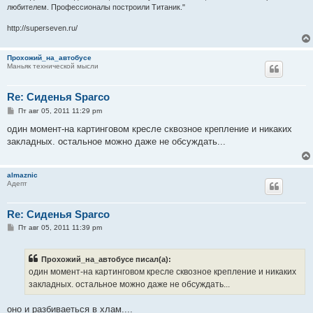
любителем. Профессионалы построили Титаник."
http://superseven.ru/
Прохожий_на_автобусе
Маньяк технической мысли
Re: Сиденья Sparco
С
Пт авг 05, 2011 11:29 pm
о
о
один момент-на картинговом кресле сквозное крепление и никаких
б
закладных. остальное можно даже не обсуждать...
щ
е
н
и
almaznic
е
Адепт
Re: Сиденья Sparco
С
Пт авг 05, 2011 11:39 pm
о
о
б
Прохожий_на_автобусе писал(а):
щ
е
один момент-на картинговом кресле сквозное крепление и никаких
н
закладных. остальное можно даже не обсуждать...
и
е
оно и разбиваеться в хлам....