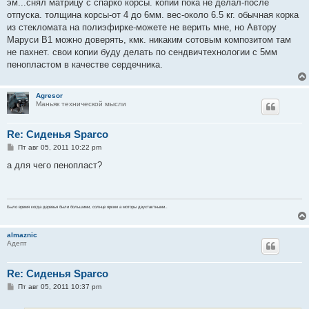
о
эм...снял матрицу с спарко корсы. копий пока не делал-после
б
отпуска. толщина корсы-от 4 до 6мм. вес-около 6.5 кг. обычная корка
щ
е
из стекломата на полиэфирке-можете не верить мне, но Автору
н
Маруси В1 можно доверять, кмк. никаким сотовым композитом там
и
е
не пахнет. свои копии буду делать по сендвичтехнологии с 5мм
пенопластом в качестве сердечника.
Agresor
Маньяк технической мысли
Re: Сиденья Sparco
С
Пт авг 05, 2011 10:22 pm
о
о
а для чего пенопласт?
б
щ
е
н
и
Было время когда деревья были большими, солнце ярким а моторы двухтактными..
е
almaznic
Адепт
Re: Сиденья Sparco
С
Пт авг 05, 2011 10:37 pm
о
о