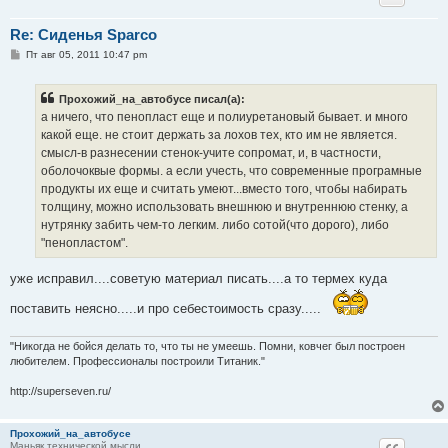
Re: Сиденья Sparco
С
Пт авг 05, 2011 10:47 pm
о
о
б
Прохожий_на_автобусе писал(а):
щ
е
а ничего, что пенопласт еще и полиуретановый бывает. и много
н
какой еще. не стоит держать за лохов тех, кто им не является.
и
е
смысл-в разнесении стенок-учите сопромат, и, в частности,
оболочоквые формы. а если учесть, что современные програмные
продукты их еще и считать умеют...вместо того, чтобы набирать
толщину, можно использовать внешнюю и внутреннюю стенку, а
нутрянку забить чем-то легким. либо сотой(что дорого), либо
"пенопластом".
уже исправил....советую материал писать....а то термех куда
поставить неясно.....и про себестоимость сразу.....
"Никогда не бойся делать то, что ты не умеешь. Помни, ковчег был построен
любителем. Профессионалы построили Титаник."
http://superseven.ru/
Прохожий_на_автобусе
Маньяк технической мысли