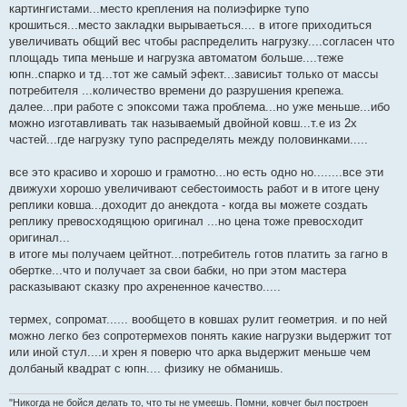
картингистами...место крепления на полиэфирке тупо
крошиться...место закладки вырываеться.... в итоге приходиться
увеличивать общий вес чтобы распределить нагрузку....согласен что
площадь типа меньше и нагрузка автоматом больше....теже
юпн..спарко и тд...тот же самый эфект...зависиьт только от массы
потребителя ...количество времени до разрушения крепежа.
далее...при работе с эпоксоми тажа проблема...но уже меньше...ибо
можно изготавливать так называемый двойной ковш...т.е из 2х
частей...где нагрузку тупо распределять между половинками.....
все это красиво и хорошо и грамотно...но есть одно но........все эти
движухи хорошо увеличивают себестоимость работ и в итоге цену
реплики ковша...доходит до анекдота - когда вы можете создать
реплику превосходящюю оригинал ...но цена тоже превосходит
оригинал...
в итоге мы получаем цейтнот...потребитель готов платить за гагно в
обертке...что и получает за свои бабки, но при этом мастера
расказывают сказку про ахрененное качество.....
термех, сопромат...... вообщето в ковшах рулит геометрия. и по ней
можно легко без сопротермехов понять какие нагрузки выдержит тот
или иной стул....и хрен я поверю что арка выдержит меньше чем
долбаный квадрат с юпн.... физику не обманишь.
"Никогда не бойся делать то, что ты не умеешь. Помни, ковчег был построен