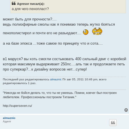
б
Agresor писал(а):
щ
е
а для чего пенопласт?
н
и
е
может быть для прочности?....
ведь полиэфирные смолы как я понимаю теперь жутко бояться
пенополистирол и почти его не разьедают....
а на базе эпокса ...тоже самое по принципу что и сота....
в1 маруся? вы хоть смогли состыковать 400 сильный двиг с коробкой
которая максимум выдерживает 250лс....аль так и продолжаете петь
про суперкар?...к дизайну вопросов нет...супер!
Последний раз редактировалось
almaznic
Пт авг 05, 2011 10:46 pm, всего
редактировалось 1 раз.
"Никогда не бойся делать то, что ты не умеешь. Помни, ковчег был построен
любителем. Профессионалы построили Титаник."
http://superseven.ru/
almaznic
Адепт