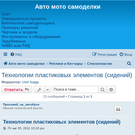
Авто мото самоделки
Сайт
Завершенные проекты
Библиотека самодельщика
Примеры решений
Чертежи и модели
Инструменты и оборудование
Зарубежные
ЧАВО или FAQ
FAQ
Регистрация
Вход
П
Авто мото самоделки
Реплики и Кит-кары
Стеклопластик
о
Технологии пластиковых элементов (сидений)
и
Модератор:
User buggy
с
Поиск
Расширен
Ответить
к
13 сообщений • Страница
1
из
1
Прохожий_на_автобусе
Маньяк технической мысли
Технологии пластиковых элементов (сидений)
С
Пт авг 05, 2011 10:20 pm
о