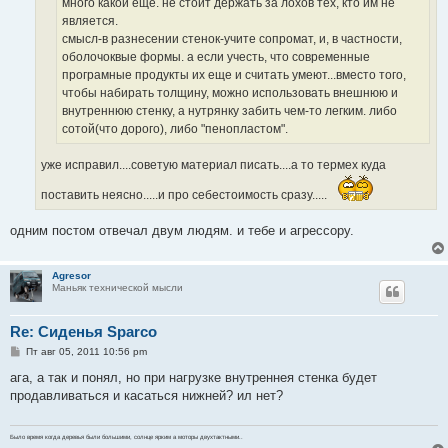
много какой еще. не стоит держать за лохов тех, кто им не
является.
смысл-в разнесении стенок-учите сопромат, и, в частности,
оболочоквые формы. а если учесть, что современные
програмные продукты их еще и считать умеют...вместо того,
чтобы набирать толщину, можно использовать внешнюю и
внутреннюю стенку, а нутрянку забить чем-то легким. либо
сотой(что дорого), либо "пенопластом".
уже исправил....советую материал писать....а то термех куда
поставить неясно.....и про себестоимость сразу.....
одним постом отвечал двум людям. и тебе и агрессору.
Agresor
Маньяк технической мысли
Re: Сиденья Sparco
С
Пт авг 05, 2011 10:56 pm
о
о
ага, а так и понял, но при нагрузке внутреннея стенка будет
б
продавливаться и касаться нижней? ил нет?
щ
е
н
и
Было время когда деревья были большими, солнце ярким а моторы двухтактными..
е