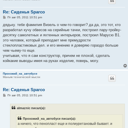
Re: Сиденья Sparco
С
Пт авг 05, 2011 10:51 pm
о
о
дядьку. тебе фамилия Визель о чем-то говорит? да да, это тот, кто
б
разработал кучу обвесов на серийные тачки, построил пару-тройку-
щ
е
десятку самолетных и яхтенных интерьеров, построил Марусю В1.
н
это человек, который преподает мне премудрости
и
е
стеклопластиковых дел. и его мнению я доверяю гораздо больше
чем чьему-то еще.
учитывая, что я сам конструктор, причем не плохой, сделать
койкакие выводы имея на руках изделие, поверь, могу.
Прохожий_на_автобусе
Маньяк технической мысли
Re: Сиденья Sparco
С
Пт авг 05, 2011 10:51 pm
о
о
б
almaznic писал(а):
щ
е
н
Прохожий_на_автобусе писал(а):
и
е
а ничего, что пенопласт еще и полиуретановый бывает. и