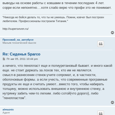
выводы на основе работы с ковшами в течении последних 4 лет.
сорри если непонятно....хотя слабо верю что профи это не понимает.
"Никогда не бойся делать то, что ты не умеешь. Помни, ковчег был построен
любителем. Профессионалы построили Титаник."
http://superseven.ru/
Прохожий_на_автобусе
Маньяк технической мысли
Re: Сиденья Sparco
С
Пт авг 05, 2011 10:44 pm
о
о
а ничего, что пенопласт еще и полиуретановый бывает. и много какой
б
еще. не стоит держать за лохов тех, кто им не является.
щ
е
смысл-в разнесении стенок-учите сопромат, и, в частности,
н
оболочоквые формы. а если учесть, что современные програмные
и
е
продукты их еще и считать умеют...вместо того, чтобы набирать
толщину, можно использовать внешнюю и внутреннюю стенку, а
нутрянку забить чем-то легким. либо сотой(что дорого), либо
"пенопластом".
almaznic
Адепт