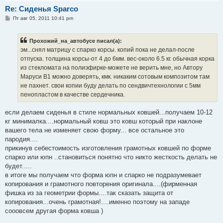
Re: Сиденья Sparco
С
Пт авг 05, 2011 10:41 pm
о
о
б
Прохожий_на_автобусе писал(а):
щ
е
эм...снял матрицу с спарко корсы. копий пока не делал-после
н
отпуска. толщина корсы-от 4 до 6мм. вес-около 6.5 кг. обычная корка
и
е
из стекломата на полиэфирке-можете не верить мне, но Автору
Маруси В1 можно доверять, кмк. никаким сотовым композитом там
не пахнет. свои копии буду делать по сендвичтехнологии с 5мм
пенопластом в качестве сердечника.
если делаем сиденья в стиле нормальных ковшей...получаем 10-12
кг минималка....нормальный ковш это ковш который при наклоне
вашего тела не изменяет свою форму... все остальное это
пародия....
прикинув себестоимость изготовления грамотных ковшей по форме
спарко или юпн ..становиться понятно что никто жесткость делать не
будет.....
в итоге мы получаем что форма юпн и спарко не подразумевает
копирования и грамотного повторения оригинала....(фирменная
фишка из за геометрии формы....так сказать защита от
копирования...очень грамотная!....именно поэтому на западе
сооовсем другая форма ковша )