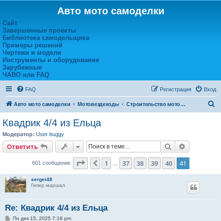
Авто мото самоделки
Сайт
Завершенные проекты
Библиотека самодельщика
Примеры решений
Чертежи и модели
Инструменты и оборудование
Зарубежные
ЧАВО или FAQ
FAQ
Регистрация
Вход
П
Авто мото самоделки
Мотовездеходы
Строительство мотовездеходов
о
Квадрик 4/4 из Ельца
и
Модератор:
User buggy
с
Поиск
Расширен
Ответить
к
Страница
41
из
41
1
37
38
39
40
41
Пред.
601 сообщение
…
sergei48
Гипер маршал
Re: Квадрик 4/4 из Ельца
С
Пн дек 15, 2025 7:18 pm