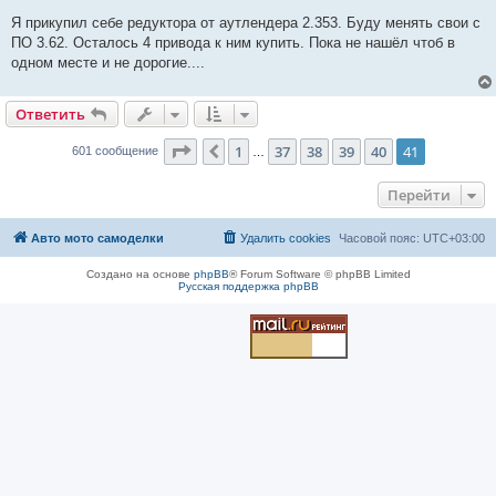
о
о
Я прикупил себе редуктора от аутлендера 2.353. Буду менять свои с
б
ПО 3.62. Осталось 4 привода к ним купить. Пока не нашёл чтоб в
щ
е
одном месте и не дорогие....
н
и
е
Ответить
Страница
41
из
41
1
37
38
39
40
41
Пред.
601 сообщение
…
Перейти
Авто мото самоделки
Удалить cookies
Часовой пояс:
UTC+03:00
Создано на основе
phpBB
® Forum Software © phpBB Limited
Русская поддержка phpBB