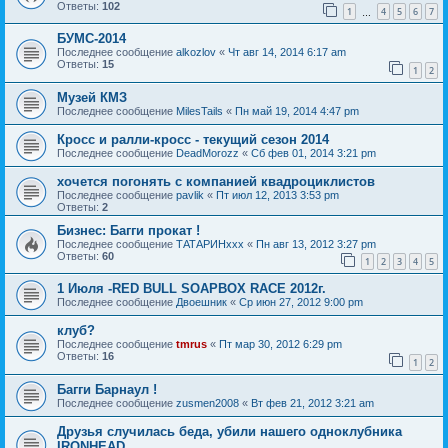
Ответы:
102
1
4
5
6
7
…
БУМС-2014
Последнее сообщение
alkozlov
«
Чт авг 14, 2014 6:17 am
Ответы:
15
1
2
Музей КМЗ
Последнее сообщение
MilesTails
«
Пн май 19, 2014 4:47 pm
Кросс и ралли-кросс - текущий сезон 2014
Последнее сообщение
DeadMorozz
«
Сб фев 01, 2014 3:21 pm
хочется погонять с компанией квадроциклистов
Последнее сообщение
pavlik
«
Пт июл 12, 2013 3:53 pm
Ответы:
2
Бизнес: Багги прокат !
Последнее сообщение
ТАТАРИНххх
«
Пн авг 13, 2012 3:27 pm
Ответы:
60
1
2
3
4
5
1 Июля -RED BULL SOAPBOX RACE 2012г.
Последнее сообщение
Двоешник
«
Ср июн 27, 2012 9:00 pm
клуб?
Последнее сообщение
tmrus
«
Пт мар 30, 2012 6:29 pm
Ответы:
16
1
2
Багги Барнаул !
Последнее сообщение
zusmen2008
«
Вт фев 21, 2012 3:21 am
Друзья случилась беда, убили нашего одноклубника
IRONHEAD.