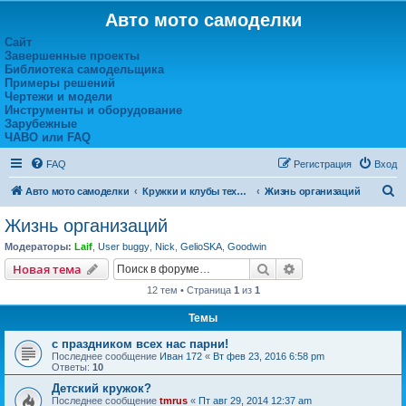
Авто мото самоделки
Сайт
Завершенные проекты
Библиотека самодельщика
Примеры решений
Чертежи и модели
Инструменты и оборудование
Зарубежные
ЧАВО или FAQ
FAQ
Регистрация
Вход
П
Авто мото самоделки
Кружки и клубы технического творчества
Жизнь организаций
о
Жизнь организаций
и
Модераторы:
Laif
,
User buggy
,
Nick
,
GelioSKA
,
Goodwin
с
Поиск
Расширенный пои
Новая тема
к
12 тем • Страница
1
из
1
Темы
с праздником всех нас парни!
Последнее сообщение
Иван 172
«
Вт фев 23, 2016 6:58 pm
Ответы:
10
Детский кружок?
Последнее сообщение
tmrus
«
Пт авг 29, 2014 12:37 am