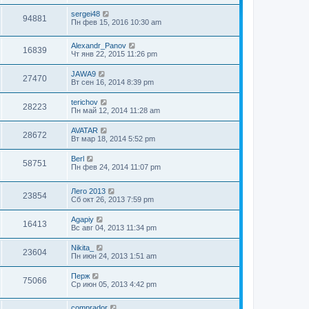
sergei48
94881
Пн фев 15, 2016 10:30 am
Alexandr_Panov
16839
Чт янв 22, 2015 11:26 pm
JAWA9
27470
Вт сен 16, 2014 8:39 pm
terichov
28223
Пн май 12, 2014 11:28 am
AVATAR
28672
Вт мар 18, 2014 5:52 pm
Berl
58751
Пн фев 24, 2014 11:07 pm
Лего 2013
23854
Сб окт 26, 2013 7:59 pm
Agapiy
16413
Вс авг 04, 2013 11:34 pm
Nikita_
23604
Пн июн 24, 2013 1:51 am
Перж
75066
Ср июн 05, 2013 4:42 pm
comprador