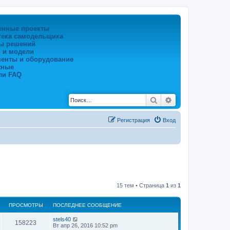
енные проекты
тека самодельщика
ы решений
 и модели
менты и оборудование
жные
ли FAQ
Поиск
Расширенный по
Регистрация
Вход
15 тем • Страница
1
из
1
ПРОСМОТРЫ
ПОСЛЕДНЕЕ СООБЩЕНИЕ
stels40
158223
Вт апр 26, 2016 10:52 pm