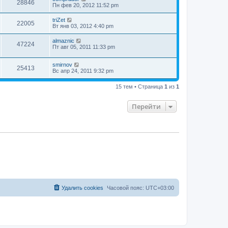
28846
Пн фев 20, 2012 11:52 pm
triZet
22005
Вт янв 03, 2012 4:40 pm
almaznic
47224
Пт авг 05, 2011 11:33 pm
smirnov
25413
Вс апр 24, 2011 9:32 pm
15 тем • Страница
1
из
1
Перейти
Удалить cookies
Часовой пояс:
UTC+03:00