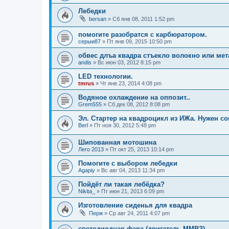
Лебедки
bersan
»
Сб янв 08, 2011 1:52 pm
помогите разобратся с карбюратором.
серыи87
»
Пт янв 09, 2015 10:50 pm
обвес длъа квадра стъекло волокно или мет
andis
»
Вс июн 03, 2012 8:15 pm
LED технологии.
tmrus
»
Чт янв 23, 2014 4:08 pm
Водяное охлаждение на оппозит..
Grem555
»
Сб дек 08, 2012 8:08 pm
Эл. Стартер на квадроцикл из ИЖа. Нужен со
Berl
»
Пт ноя 30, 2012 5:48 pm
Шипованная мотошина
Лего 2013
»
Пт окт 25, 2013 10:14 pm
Помогите с выбором лебедки
Agapiy
»
Вс авг 04, 2013 11:34 pm
Пойдёт ли такая лебёдка?
Nikita_
»
Пт июн 21, 2013 6:09 pm
Изготовление сиденья для квадра
Перж
»
Ср авг 24, 2011 4:07 pm
светодиодная фара (двигатель ММВЗ)