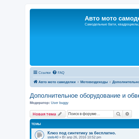
Авто мото самод
Самодельные багги, квадроциклы
Ссылки
FAQ
Авто мото самоделки
Мотовездеходы
Дополнительно
Дополнительное оборудование и обв
Модератор:
User buggy
Поиск
Рас
Новая тема
ТЕМЫ
Клюз под синтетику за бесплатно.
stels40
»
Вт апр 26, 2016 10:52 pm