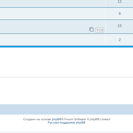
12
6
15
1
2
2
Создано на основе
phpBB
® Forum Software © phpBB Limited
Русская поддержка phpBB