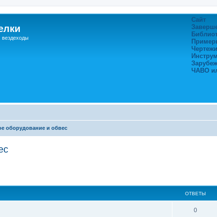
Сайт
елки
Заверш
Библио
, вездеходы
Пример
Чертежи
Инстру
Зарубе
ЧАВО и
е оборудование и обвес
ес
ширенный поиск
ОТВЕТЫ
0