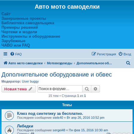
Авто мото самоделки
Сайт
Завершенные проекты
Библиотека самодельщика
Примеры решений
Чертежи и модели
Инструменты и оборудование
Зарубежные
ЧАВО или FAQ
FAQ
Регистрация
Вход
П
Авто мото самоделки
Мотовездеходы
Дополнительное оборудование и обвес
о
Дополнительное оборудование и обвес
и
Модератор:
User buggy
с
Поиск
Расширенный пои
Новая тема
к
15 тем • Страница
1
из
1
Темы
Клюз под синтетику за бесплатно.
Последнее сообщение
stels40
«
Вт апр 26, 2016 10:52 pm
Лебедки
Последнее сообщение
sergei48
«
Пн фев 15, 2016 10:30 am
Ответы:
49