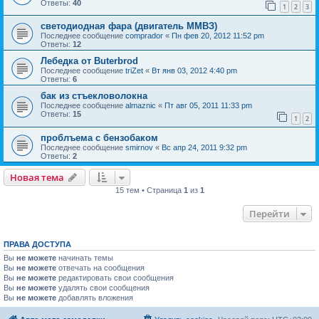
Ответы:
40
1
2
3
светодиодная фара (двигатель ММВЗ)
Последнее сообщение
comprador
«
Пн фев 20, 2012 11:52 pm
Ответы:
12
Лебедка от Buterbrod
Последнее сообщение
triZet
«
Вт янв 03, 2012 4:40 pm
Ответы:
6
бак из стъекловолокна
Последнее сообщение
almaznic
«
Пт авг 05, 2011 11:33 pm
Ответы:
15
1
2
проблъема с бензобаком
Последнее сообщение
smirnov
«
Вс апр 24, 2011 9:32 pm
Ответы:
2
Новая тема
15 тем • Страница
1
из
1
Перейти
ПРАВА ДОСТУПА
Вы
не можете
начинать темы
Вы
не можете
отвечать на сообщения
Вы
не можете
редактировать свои сообщения
Вы
не можете
удалять свои сообщения
Вы
не можете
добавлять вложения