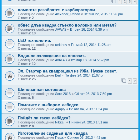
1
2
3
4
помогите разобратся с карбюратором.
Последнее сообщение
Alexandr_Panov
«
Чт янв 22, 2015 11:26 pm
Ответы:
2
обвес длъа квадра стъекло волокно или метал?
Последнее сообщение
JAWA9
«
Вт сен 16, 2014 8:39 pm
Ответы:
10
LED технологии.
Последнее сообщение
terichov
«
Пн май 12, 2014 11:28 am
Ответы:
12
Водяное охлаждение на оппозит..
Последнее сообщение
AVATAR
«
Вт мар 18, 2014 5:52 pm
Ответы:
12
Эл. Стартер на квадроцикл из ИЖа. Нужен совет.
Последнее сообщение
Berl
«
Пн фев 24, 2014 11:07 pm
Ответы:
25
1
2
Шипованная мотошина
Последнее сообщение
Лего 2013
«
Сб окт 26, 2013 7:59 pm
Ответы:
6
Помогите с выбором лебедки
Последнее сообщение
Agapiy
«
Вс авг 04, 2013 11:34 pm
Пойдёт ли такая лебёдка?
Последнее сообщение
Nikita_
«
Пн июн 24, 2013 1:51 am
Ответы:
8
Изготовление сиденья для квадра
Последнее сообщение
Перж
«
Ср июн 05, 2013 4:42 pm