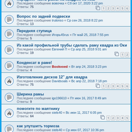
Последнее сообщение
вовочка
«
Сб окт 17, 2020 3:22 pm
Ответы:
75
1
2
3
4
5
6
Вопрос по задней подвески
Последнее сообщение
trulonso
«
Ср сен 26, 2018 8:22 pm
Ответы:
13
Передняя ступица
Последнее сообщение
Игорь45rus
«
Пт май 25, 2018 7:55 pm
Ответы:
5
Из какой профильной трубы сделать раму квадра из Оки
Последнее сообщение
Евгений П
«
Ср апр 25, 2018 9:01 am
Ответы:
19
1
2
Конденсат в раме!
Последнее сообщение
Bookvoed
«
Вт апр 24, 2018 3:23 pm
Ответы:
4
Изготовление дисков 12" для квадра
Последнее сообщение
Davidsoals
«
Вс апр 22, 2018 7:18 pm
Ответы:
75
1
2
3
4
5
6
Ширина рамы
Последнее сообщение
igo196610
«
Пт июн 16, 2017 8:49 am
Ответы:
9
помогите по маятнику
Последнее сообщение
stels40
«
Вс июн 11, 2017 6:05 pm
Ответы:
64
1
2
3
4
5
как улутшитъ тормоза
Последнее сообщение
stels40
«
Ср июн 07, 2017 10:36 pm