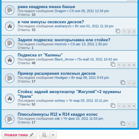
рама квадрика ямаха банши
Последнее сообщение
Dragon
«
Сб ноя 05, 2011 12:34 pm
Ответы:
10
в чeм минусы оковских дисков?
Последнее сообщение
andrianych
«
Вт ноя 01, 2011 11:16 pm
Ответы:
33
1
2
3
Задняя подвеска: многорычажка или стойки?
Последнее сообщение
mservis
«
Сб авг 13, 2011 1:30 pm
Ответы:
1
Подвеска от "Калины"
Последнее сообщение
Black_Arrow
«
Пн май 16, 2011 10:42 am
Ответы:
48
1
2
3
4
Пример расширения колесных дисков
Последнее сообщение
Hooligan
«
Вт мар 08, 2011 9:43 pm
Ответы:
17
1
2
Стойка: задний амортизатор "Жигулей"+2 пружины
"Урала"
Последнее сообщение
serbey
«
Чт мар 03, 2011 10:11 pm
Ответы:
52
1
2
3
4
Плюсы/минусы R12 и R14 квадро колес
Последнее сообщение
stik
«
Чт фев 10, 2011 11:03 pm
Ответы:
17
1
2
Новая тема