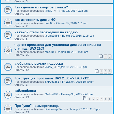
Ответы:
3
Как сделать из амортов стойки?
Последнее сообщение
игорь_
«
Пн янв 16, 2017 9:02 am
Ответы:
12
как изготовить диски r9?
Последнее сообщение
Ivan66
«
Сб ноя 05, 2016 7:51 am
Ответы:
7
из какой стали переходник на кардан?
Последнее сообщение
larchik1986
«
Вс окт 30, 2016 12:24 am
Ответы:
8
чертеж проставок для установки дисков от нивы на
ступицы ВАЗ 2109
Последнее сообщение
stels40
«
Чт фев 18, 2016 9:31 am
Ответы:
25
1
2
а-образные рычаги подвески
Последнее сообщение
игорь_
«
Чт дек 10, 2015 3:40 pm
Ответы:
42
1
2
3
Конструкция проставок ВАЗ 2108 --> ВАЗ 2121
Последнее сообщение
ВиРус1381
«
Пт дек 04, 2015 10:40 pm
Ответы:
3
сайленблоки
Последнее сообщение
Outlaw888
«
Пн мар 30, 2015 2:48 pm
Ответы:
79
1
2
3
4
5
6
Про "уши" на амортизатор.
Последнее сообщение
Владимир 34rus
«
Пт мар 27, 2015 2:13 pm
Ответы:
13