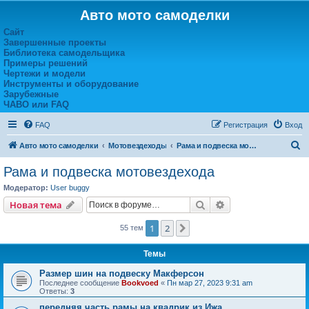
Авто мото самоделки
Сайт
Завершенные проекты
Библиотека самодельщика
Примеры решений
Чертежи и модели
Инструменты и оборудование
Зарубежные
ЧАВО или FAQ
FAQ
Регистрация
Вход
П
Авто мото самоделки
Мотовездеходы
Рама и подвеска мотовездехода
о
Рама и подвеска мотовездехода
и
Модератор:
User buggy
с
Поиск
Расширенный пои
Новая тема
к
1
2
След.
55 тем
Темы
Размер шин на подвеску Макферсон
Последнее сообщение
Bookvoed
«
Пн мар 27, 2023 9:31 am
Ответы:
3
передняя часть рамы на квадрик из Ижа