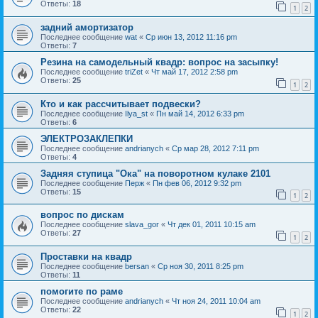
Ответы:
18
1
2
задний амортизатор
Последнее сообщение
wat
«
Ср июн 13, 2012 11:16 pm
Ответы:
7
Резина на самодельный квадр: вопрос на засыпку!
Последнее сообщение
triZet
«
Чт май 17, 2012 2:58 pm
Ответы:
25
1
2
Кто и как рассчитывает подвески?
Последнее сообщение
Ilya_st
«
Пн май 14, 2012 6:33 pm
Ответы:
6
ЭЛЕКТРОЗАКЛЕПКИ
Последнее сообщение
andrianych
«
Ср мар 28, 2012 7:11 pm
Ответы:
4
Задняя ступица "Ока" на поворотном кулаке 2101
Последнее сообщение
Перж
«
Пн фев 06, 2012 9:32 pm
Ответы:
15
1
2
вопрос по дискам
Последнее сообщение
slava_gor
«
Чт дек 01, 2011 10:15 am
Ответы:
27
1
2
Проставки на квадр
Последнее сообщение
bersan
«
Ср ноя 30, 2011 8:25 pm
Ответы:
11
помогите по раме
Последнее сообщение
andrianych
«
Чт ноя 24, 2011 10:04 am
Ответы:
22
1
2