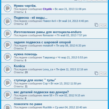
Нужен чертёж.
Последнее сообщение
Chydik
«
Вс июл 21, 2013 11:08 pm
Ответы:
1
Подвеска - её виды...
Последнее сообщение
Павел 4х4
«
Вт май 14, 2013 4:40 pm
Ответы:
17
1
2
Изготовление рамы для мотоцикла-enduro
Последнее сообщение
flomaster
«
Пт май 03, 2013 7:57 pm
задняя подвеска с шаровой опорой
Последнее сообщение
motakoff
«
Пн апр 08, 2013 6:33 pm
Ответы:
7
нужна помощь
Последнее сообщение
Тавровод
«
Чт мар 21, 2013 5:53 pm
Ответы:
6
Колёса
Последнее сообщение
Lexa_ca
«
Пн фев 11, 2013 12:16 am
Ответы:
20
1
2
ступици для колес " тулы"
Последнее сообщение
Cop
«
Вт ноя 13, 2012 11:50 pm
Ответы:
11
вес деталей подвески ваз донора?
Последнее сообщение
леня 58
«
Пт ноя 02, 2012 9:15 am
Ответы:
8
помогите по раме
Последнее сообщение
RusWin
«
Ср июл 04, 2012 10:40 am