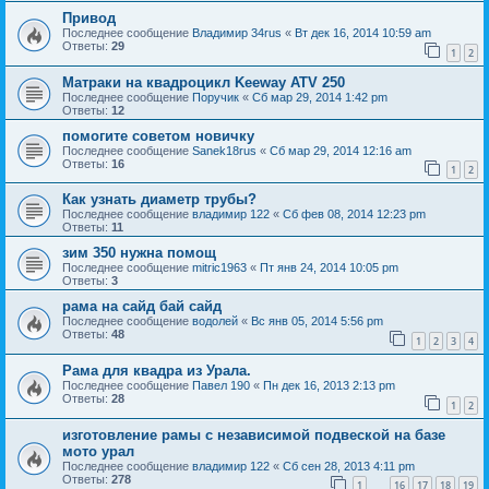
Привод
Последнее сообщение
Владимир 34rus
«
Вт дек 16, 2014 10:59 am
Ответы:
29
1
2
Матраки на квадроцикл Keeway ATV 250
Последнее сообщение
Поручик
«
Сб мар 29, 2014 1:42 pm
Ответы:
12
помогите советом новичку
Последнее сообщение
Sanek18rus
«
Сб мар 29, 2014 12:16 am
Ответы:
16
1
2
Как узнать диаметр трубы?
Последнее сообщение
владимир 122
«
Сб фев 08, 2014 12:23 pm
Ответы:
11
зим 350 нужна помощ
Последнее сообщение
mitric1963
«
Пт янв 24, 2014 10:05 pm
Ответы:
3
рама на сайд бай сайд
Последнее сообщение
водолей
«
Вс янв 05, 2014 5:56 pm
Ответы:
48
1
2
3
4
Рама для квадра из Урала.
Последнее сообщение
Павел 190
«
Пн дек 16, 2013 2:13 pm
Ответы:
28
1
2
изготовление рамы с независимой подвеской на базе
мото урал
Последнее сообщение
владимир 122
«
Сб сен 28, 2013 4:11 pm
Ответы:
278
1
16
17
18
19
…