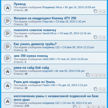
Привод
Последнее сообщение
Владимир 34rus
«
Вт дек 16, 2014 10:59 am
Ответы:
29
1
2
Матраки на квадроцикл Keeway ATV 250
Последнее сообщение
Поручик
«
Сб мар 29, 2014 1:42 pm
Ответы:
12
помогите советом новичку
Последнее сообщение
Sanek18rus
«
Сб мар 29, 2014 12:16 am
Ответы:
16
1
2
Как узнать диаметр трубы?
Последнее сообщение
владимир 122
«
Сб фев 08, 2014 12:23 pm
Ответы:
11
зим 350 нужна помощ
Последнее сообщение
mitric1963
«
Пт янв 24, 2014 10:05 pm
Ответы:
3
рама на сайд бай сайд
Последнее сообщение
водолей
«
Вс янв 05, 2014 5:56 pm
Ответы:
48
1
2
3
4
Рама для квадра из Урала.
Последнее сообщение
Павел 190
«
Пн дек 16, 2013 2:13 pm
Ответы:
28
1
2
изготовление рамы с независимой подвеской на базе
мото урал
Последнее сообщение
владимир 122
«
Сб сен 28, 2013 4:11 pm
Ответы:
278
1
16
17
18
19
…