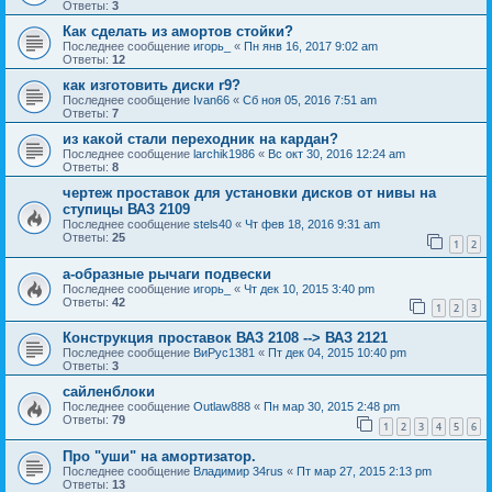
Ответы:
3
Как сделать из амортов стойки?
Последнее сообщение
игорь_
«
Пн янв 16, 2017 9:02 am
Ответы:
12
как изготовить диски r9?
Последнее сообщение
Ivan66
«
Сб ноя 05, 2016 7:51 am
Ответы:
7
из какой стали переходник на кардан?
Последнее сообщение
larchik1986
«
Вс окт 30, 2016 12:24 am
Ответы:
8
чертеж проставок для установки дисков от нивы на
ступицы ВАЗ 2109
Последнее сообщение
stels40
«
Чт фев 18, 2016 9:31 am
Ответы:
25
1
2
а-образные рычаги подвески
Последнее сообщение
игорь_
«
Чт дек 10, 2015 3:40 pm
Ответы:
42
1
2
3
Конструкция проставок ВАЗ 2108 --> ВАЗ 2121
Последнее сообщение
ВиРус1381
«
Пт дек 04, 2015 10:40 pm
Ответы:
3
сайленблоки
Последнее сообщение
Outlaw888
«
Пн мар 30, 2015 2:48 pm
Ответы:
79
1
2
3
4
5
6
Про "уши" на амортизатор.
Последнее сообщение
Владимир 34rus
«
Пт мар 27, 2015 2:13 pm
Ответы:
13