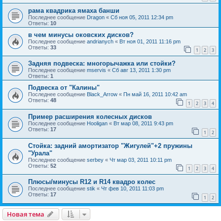
рама квадрика ямаха банши
Последнее сообщение
Dragon
«
Сб ноя 05, 2011 12:34 pm
Ответы:
10
в чeм минусы оковских дисков?
Последнее сообщение
andrianych
«
Вт ноя 01, 2011 11:16 pm
Ответы:
33
1
2
3
Задняя подвеска: многорычажка или стойки?
Последнее сообщение
mservis
«
Сб авг 13, 2011 1:30 pm
Ответы:
1
Подвеска от "Калины"
Последнее сообщение
Black_Arrow
«
Пн май 16, 2011 10:42 am
Ответы:
48
1
2
3
4
Пример расширения колесных дисков
Последнее сообщение
Hooligan
«
Вт мар 08, 2011 9:43 pm
Ответы:
17
1
2
Стойка: задний амортизатор "Жигулей"+2 пружины
"Урала"
Последнее сообщение
serbey
«
Чт мар 03, 2011 10:11 pm
Ответы:
52
1
2
3
4
Плюсы/минусы R12 и R14 квадро колес
Последнее сообщение
stik
«
Чт фев 10, 2011 11:03 pm
Ответы:
17
1
2
Новая тема