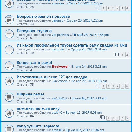
Последнее сообщение
вовочка
«
Сб окт 17, 2020 3:22 pm
Ответы:
75
1
2
3
4
5
6
Вопрос по задней подвески
Последнее сообщение
trulonso
«
Ср сен 26, 2018 8:22 pm
Ответы:
13
Передняя ступица
Последнее сообщение
Игорь45rus
«
Пт май 25, 2018 7:55 pm
Ответы:
5
Из какой профильной трубы сделать раму квадра из Оки
Последнее сообщение
Евгений П
«
Ср апр 25, 2018 9:01 am
Ответы:
19
1
2
Конденсат в раме!
Последнее сообщение
Bookvoed
«
Вт апр 24, 2018 3:23 pm
Ответы:
4
Изготовление дисков 12" для квадра
Последнее сообщение
Davidsoals
«
Вс апр 22, 2018 7:18 pm
Ответы:
75
1
2
3
4
5
6
Ширина рамы
Последнее сообщение
igo196610
«
Пт июн 16, 2017 8:49 am
Ответы:
9
помогите по маятнику
Последнее сообщение
stels40
«
Вс июн 11, 2017 6:05 pm
Ответы:
64
1
2
3
4
5
как улутшитъ тормоза
Последнее сообщение
stels40
«
Ср июн 07, 2017 10:36 pm