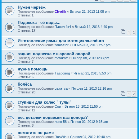
Нужен чертёж.
Последнее сообщение
Chydik
«
Вс июл 21, 2013 11:08 pm
Ответы:
1
Подвеска - её виды...
Последнее сообщение
Павел 4х4
«
Вт май 14, 2013 4:40 pm
Ответы:
17
1
2
Изготовление рамы для мотоцикла-enduro
Последнее сообщение
flomaster
«
Пт май 03, 2013 7:57 pm
задняя подвеска с шаровой опорой
Последнее сообщение
motakoff
«
Пн апр 08, 2013 6:33 pm
Ответы:
7
нужна помощь
Последнее сообщение
Тавровод
«
Чт мар 21, 2013 5:53 pm
Ответы:
6
Колёса
Последнее сообщение
Lexa_ca
«
Пн фев 11, 2013 12:16 am
Ответы:
20
1
2
ступици для колес " тулы"
Последнее сообщение
Cop
«
Вт ноя 13, 2012 11:50 pm
Ответы:
11
вес деталей подвески ваз донора?
Последнее сообщение
леня 58
«
Пт ноя 02, 2012 9:15 am
Ответы:
8
помогите по раме
Последнее сообщение
RusWin
«
Ср июл 04, 2012 10:40 am