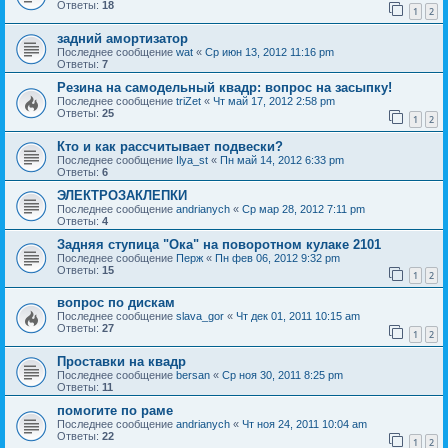
Ответы:
18
1
2
задний амортизатор
Последнее сообщение
wat
«
Ср июн 13, 2012 11:16 pm
Ответы:
7
Резина на самодельный квадр: вопрос на засыпку!
Последнее сообщение
triZet
«
Чт май 17, 2012 2:58 pm
Ответы:
25
1
2
Кто и как рассчитывает подвески?
Последнее сообщение
Ilya_st
«
Пн май 14, 2012 6:33 pm
Ответы:
6
ЭЛЕКТРОЗАКЛЕПКИ
Последнее сообщение
andrianych
«
Ср мар 28, 2012 7:11 pm
Ответы:
4
Задняя ступица "Ока" на поворотном кулаке 2101
Последнее сообщение
Перж
«
Пн фев 06, 2012 9:32 pm
Ответы:
15
1
2
вопрос по дискам
Последнее сообщение
slava_gor
«
Чт дек 01, 2011 10:15 am
Ответы:
27
1
2
Проставки на квадр
Последнее сообщение
bersan
«
Ср ноя 30, 2011 8:25 pm
Ответы:
11
помогите по раме
Последнее сообщение
andrianych
«
Чт ноя 24, 2011 10:04 am
Ответы:
22
1
2