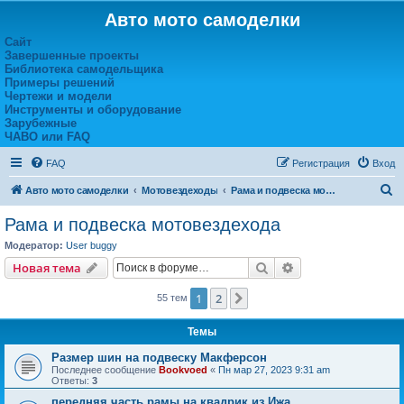
Авто мото самоделки
Сайт
Завершенные проекты
Библиотека самодельщика
Примеры решений
Чертежи и модели
Инструменты и оборудование
Зарубежные
ЧАВО или FAQ
FAQ
Регистрация
Вход
П
Авто мото самоделки
Мотовездеходы
Рама и подвеска мотовездехода
о
Рама и подвеска мотовездехода
и
Модератор:
User buggy
с
Поиск
Расширенный пои
Новая тема
к
1
2
След.
55 тем
Темы
Размер шин на подвеску Макферсон
Последнее сообщение
Bookvoed
«
Пн мар 27, 2023 9:31 am
Ответы:
3
передняя часть рамы на квадрик из Ижа