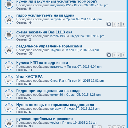
нужен ли вакуммный усилитель тормозов?
Последнее сообщение
владимир 122
«
Вт сен 26, 2017 1:16 pm
Ответы:
9
гидро усилъитъелъ на квадрик
Последнее сообщение
sergei48
«
Ср авг 09, 2017 10:47 pm
Ответы:
44
1
2
3
схема зажигания Ваз 11113 ока
Последнее сообщение
larchik1986
«
Сб дек 24, 2016 9:36 pm
Ответы:
2
раздельное управление тормозами
Последнее сообщение
TaypuH
«
Чт сен 15, 2016 5:53 pm
Ответы:
33
1
2
3
Кулиса КПП на квадр из оки
Последнее сообщение
виталикs
«
Пн дек 07, 2015 4:04 pm
Ответы:
11
Угол КАСТЕРА
Последнее сообщение
Great Rat
«
Пт сен 04, 2015 12:01 pm
Ответы:
8
Гидро привод сцепления на квадр
Последнее сообщение
семен36
«
Ср авг 05, 2015 8:28 pm
Ответы:
5
Нужна помощь по тормозам квадроцикла
Последнее сообщение
sergatv
«
Пт мар 27, 2015 2:18 am
Ответы:
6
рулевая-проблемы и решения
Последнее сообщение
vovka
«
Пн янв 19, 2015 2:21 am
Ответы:
93
1
4
5
6
7