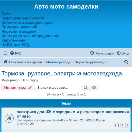
Авто мото самоделки
Сайт
Завершенные проекты
Библиотека самодельщика
Примеры решений
Чертежи и модели
Инструменты и оборудование
Зарубежные
ЧАВО или FAQ
FAQ
Регистрация
Вход
П
Авто мото самоделки
Мотовездеходы
Тормоза, рулевое, электрика мотовездхода
о
Тормоза, рулевое, электрика мотовездхода
и
Модератор:
User buggy
с
Поиск
Расширенный пои
Новая тема
к
24 темы • Страница
1
из
1
Темы
электрика для ИЖ с зарядным и регулятором напряжения
от авто
Последнее сообщение
daniil-Alfa
«
Чт июл 21, 2022 8:05 pm
Ответы:
29
1
2