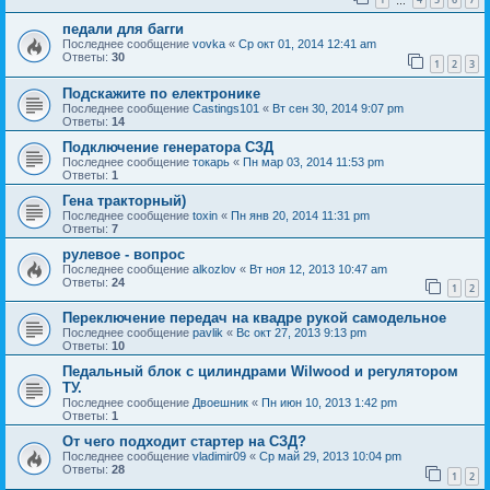
…
педали для багги
Последнее сообщение
vovka
«
Ср окт 01, 2014 12:41 am
Ответы:
30
1
2
3
Подскажите по електронике
Последнее сообщение
Castings101
«
Вт сен 30, 2014 9:07 pm
Ответы:
14
Подключение генератора СЗД
Последнее сообщение
токарь
«
Пн мар 03, 2014 11:53 pm
Ответы:
1
Гена тракторный)
Последнее сообщение
toxin
«
Пн янв 20, 2014 11:31 pm
Ответы:
7
рулевое - вопрос
Последнее сообщение
alkozlov
«
Вт ноя 12, 2013 10:47 am
Ответы:
24
1
2
Переключение передач на квадре рукой самодельное
Последнее сообщение
pavlik
«
Вс окт 27, 2013 9:13 pm
Ответы:
10
Педальный блок с цилиндрами Wilwood и регулятором
ТУ.
Последнее сообщение
Двоешник
«
Пн июн 10, 2013 1:42 pm
Ответы:
1
От чего подходит стартер на СЗД?
Последнее сообщение
vladimir09
«
Ср май 29, 2013 10:04 pm
Ответы:
28
1
2