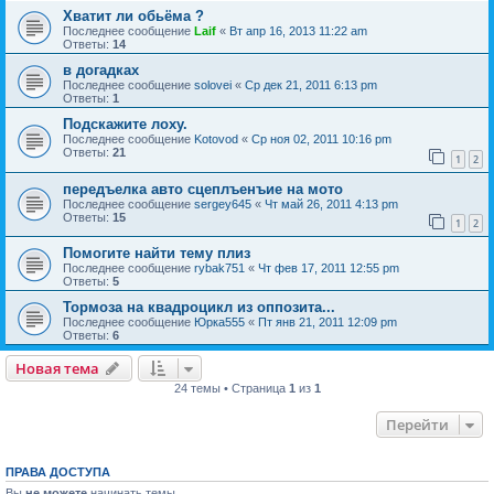
Хватит ли обьёма ?
Последнее сообщение
Laif
«
Вт апр 16, 2013 11:22 am
Ответы:
14
в догадках
Последнее сообщение
solovei
«
Ср дек 21, 2011 6:13 pm
Ответы:
1
Подскажите лоху.
Последнее сообщение
Kotovod
«
Ср ноя 02, 2011 10:16 pm
Ответы:
21
1
2
передъелка авто сцеплъенъие на мото
Последнее сообщение
sergey645
«
Чт май 26, 2011 4:13 pm
Ответы:
15
1
2
Помогите найти тему плиз
Последнее сообщение
rybak751
«
Чт фев 17, 2011 12:55 pm
Ответы:
5
Тормоза на квадроцикл из оппозита...
Последнее сообщение
Юрка555
«
Пт янв 21, 2011 12:09 pm
Ответы:
6
Новая тема
24 темы • Страница
1
из
1
Перейти
ПРАВА ДОСТУПА
Вы
не можете
начинать темы