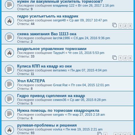
нужен ли вакуммный усилитель тормозов?
Последнее сообщение
владимир 122
«
Вт сен 26, 2017 1:16 pm
Ответы:
9
гидро усилъитъелъ на квадрик
Последнее сообщение
sergei48
«
Ср авг 09, 2017 10:47 pm
Ответы:
44
1
2
3
схема зажигания Ваз 11113 ока
Последнее сообщение
larchik1986
«
Сб дек 24, 2016 9:36 pm
Ответы:
2
раздельное управление тормозами
Последнее сообщение
TaypuH
«
Чт сен 15, 2016 5:53 pm
Ответы:
33
1
2
3
Кулиса КПП на квадр из оки
Последнее сообщение
виталикs
«
Пн дек 07, 2015 4:04 pm
Ответы:
11
Угол КАСТЕРА
Последнее сообщение
Great Rat
«
Пт сен 04, 2015 12:01 pm
Ответы:
8
Гидро привод сцепления на квадр
Последнее сообщение
семен36
«
Ср авг 05, 2015 8:28 pm
Ответы:
5
Нужна помощь по тормозам квадроцикла
Последнее сообщение
sergatv
«
Пт мар 27, 2015 2:18 am
Ответы:
6
рулевая-проблемы и решения
Последнее сообщение
vovka
«
Пн янв 19, 2015 2:21 am
Ответы:
93
1
4
5
6
7