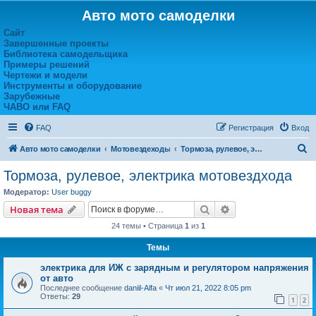
Авто мото самоделки
Сайт
Завершенные проекты
Библиотека самодельщика
Примеры решений
Чертежи и модели
Инструменты и оборудование
Зарубежные
ЧАВО или FAQ
FAQ
Регистрация
Вход
П
Авто мото самоделки
Мотовездеходы
Тормоза, рулевое, электрика мотовездхода
о
Тормоза, рулевое, электрика мотовездхода
и
Модератор:
User buggy
с
Поиск
Расширенный пои
Новая тема
к
24 темы • Страница
1
из
1
Темы
электрика для ИЖ с зарядным и регулятором напряжения
от авто
Последнее сообщение
daniil-Alfa
«
Чт июл 21, 2022 8:05 pm
Ответы:
29
1
2