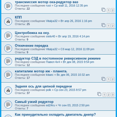
трансмиссия мотор ока-редуктор ваз
Последнее сообщение
rust
«
Ср май 11, 2016 12:35 pm
Ответы:
22
1
2
КПП
Последнее сообщение
Vitalya32
«
Вт апр 26, 2016 1:16 pm
Ответы:
25
1
2
Центробежка на оку.
Последнее сообщение
stels40
«
Вт апр 19, 2016 4:14 pm
Ответы:
9
Откючение передка
Последнее сообщение
Vitalya32
«
Сб мар 12, 2016 11:09 pm
Ответы:
9
редуктор СЗД в постоянном реверсивном режиме
Последнее сообщение
Павел 4х4
«
Вт дек 08, 2015 9:54 pm
Ответы:
12
капиталим мотор иж - планета.
Последнее сообщение
kitaec
«
Вс дек 06, 2015 10:32 am
Ответы:
17
1
2
Задняя ось для цепной передачи
Последнее сообщение
polk
«
Ср сен 23, 2015 8:57 pm
Ответы:
37
1
2
3
Самый узкий редуктор
Последнее сообщение
ed24ru
«
Чт сен 03, 2015 2:50 pm
Ответы:
7
Как принудительно охладить двигатель днепр?