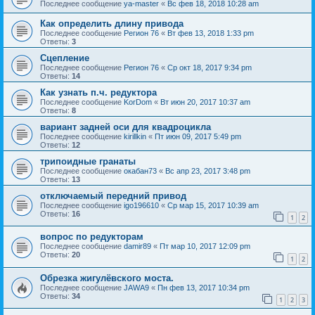
Последнее сообщение
ya-master
«
Вс фев 18, 2018 10:28 am
Как определить длину привода
Последнее сообщение
Регион 76
«
Вт фев 13, 2018 1:33 pm
Ответы:
3
Сцепление
Последнее сообщение
Регион 76
«
Ср окт 18, 2017 9:34 pm
Ответы:
14
Как узнать п.ч. редуктора
Последнее сообщение
KorDom
«
Вт июн 20, 2017 10:37 am
Ответы:
8
вариант задней оси для квадроцикла
Последнее сообщение
kirillkin
«
Пт июн 09, 2017 5:49 pm
Ответы:
12
трипоидные гранаты
Последнее сообщение
окабан73
«
Вс апр 23, 2017 3:48 pm
Ответы:
13
отключаемый передний привод
Последнее сообщение
igo196610
«
Ср мар 15, 2017 10:39 am
Ответы:
16
1
2
вопрос по редукторам
Последнее сообщение
damir89
«
Пт мар 10, 2017 12:09 pm
Ответы:
20
1
2
Обрезка жигулёвского моста.
Последнее сообщение
JAWA9
«
Пн фев 13, 2017 10:34 pm
Ответы:
34
1
2
3