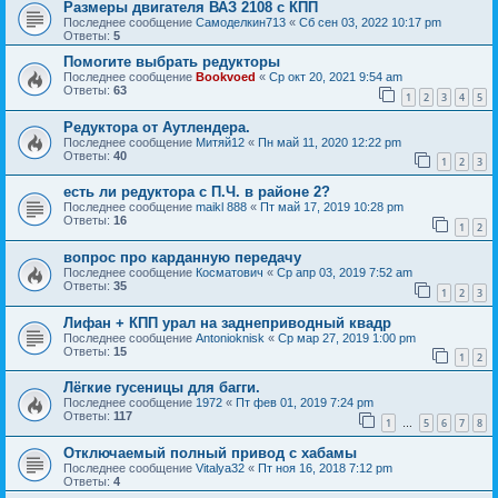
Размеры двигателя ВАЗ 2108 с КПП
Последнее сообщение
Самоделкин713
«
Сб сен 03, 2022 10:17 pm
Ответы:
5
Помогите выбрать редукторы
Последнее сообщение
Bookvoed
«
Ср окт 20, 2021 9:54 am
Ответы:
63
1
2
3
4
5
Редуктора от Аутлендера.
Последнее сообщение
Митяй12
«
Пн май 11, 2020 12:22 pm
Ответы:
40
1
2
3
есть ли редуктора с П.Ч. в районе 2?
Последнее сообщение
maikl 888
«
Пт май 17, 2019 10:28 pm
Ответы:
16
1
2
вопрос про карданную передачу
Последнее сообщение
Косматович
«
Ср апр 03, 2019 7:52 am
Ответы:
35
1
2
3
Лифан + КПП урал на заднеприводный квадр
Последнее сообщение
Antonioknisk
«
Ср мар 27, 2019 1:00 pm
Ответы:
15
1
2
Лёгкие гусеницы для багги.
Последнее сообщение
1972
«
Пт фев 01, 2019 7:24 pm
Ответы:
117
1
5
6
7
8
…
Отключаемый полный привод с хабамы
Последнее сообщение
Vitalya32
«
Пт ноя 16, 2018 7:12 pm
Ответы:
4