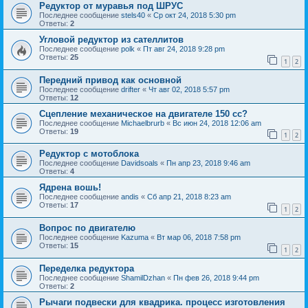
Редуктор от муравья под ШРУС
Последнее сообщение
stels40
«
Ср окт 24, 2018 5:30 pm
Ответы:
2
Угловой редуктор из сателлитов
Последнее сообщение
polk
«
Пт авг 24, 2018 9:28 pm
Ответы:
25
1
2
Передний привод как основной
Последнее сообщение
drifter
«
Чт авг 02, 2018 5:57 pm
Ответы:
12
Сцепление механическое на двигателе 150 сс?
Последнее сообщение
Michaelbrurb
«
Вс июн 24, 2018 12:06 am
Ответы:
19
1
2
Редуктор с мотоблока
Последнее сообщение
Davidsoals
«
Пн апр 23, 2018 9:46 am
Ответы:
4
Ядрена вошь!
Последнее сообщение
andis
«
Сб апр 21, 2018 8:23 am
Ответы:
17
1
2
Вопрос по двигателю
Последнее сообщение
Kazuma
«
Вт мар 06, 2018 7:58 pm
Ответы:
15
1
2
Переделка редуктора
Последнее сообщение
ShamilDzhan
«
Пн фев 26, 2018 9:44 pm
Ответы:
2
Рычаги подвески для квадрика. процесс изготовления