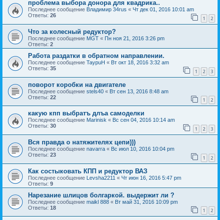
проблема выбора донора для квадрика..
Последнее сообщение
Владимир 34rus
«
Чт дек 01, 2016 10:01 am
Ответы:
26
1
2
Что за колесный редуктор?
Последнее сообщение
MGT
«
Пн ноя 21, 2016 3:26 pm
Ответы:
2
Работа раздатки в обратном направлении.
Последнее сообщение
TaypuH
«
Вт окт 18, 2016 3:32 am
Ответы:
35
1
2
3
поворот коробки на двигателе
Последнее сообщение
stels40
«
Вт сен 13, 2016 8:48 am
Ответы:
22
1
2
какую кпп выбратъ длъа самоделки
Последнее сообщение
Marinisk
«
Вс сен 04, 2016 10:14 am
Ответы:
30
1
2
3
Вся правда о натяжителях цепи)))
Последнее сообщение
navarra
«
Вс июл 10, 2016 10:04 pm
Ответы:
23
1
2
Как состыковать КПП и редуктор ВАЗ
Последнее сообщение
Levsha2211
«
Чт июн 16, 2016 5:47 pm
Ответы:
9
Нарезание шлицов болгаркой. выдержит ли ?
Последнее сообщение
maikl 888
«
Вт май 31, 2016 10:09 pm
Ответы:
18
1
2