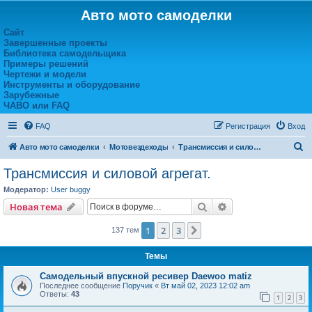
Авто мото самоделки
Сайт
Завершенные проекты
Библиотека самодельщика
Примеры решений
Чертежи и модели
Инструменты и оборудование
Зарубежные
ЧАВО или FAQ
FAQ
Регистрация
Вход
П
Авто мото самоделки
Мотовездеходы
Трансмиссия и силовой агрегат.
о
Трансмиссия и силовой агрегат.
и
Модератор:
User buggy
с
Поиск
Расширенный пои
Новая тема
к
1
2
3
След.
137 тем
Темы
Самодельный впускной ресивер Daewoo matiz
Последнее сообщение
Поручик
«
Вт май 02, 2023 12:02 am
Ответы:
43
1
2
3