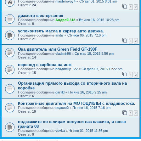
Последнее сообщение
masterovoy4
«
Сб авг 01, 2015 8:31 am
Ответы:
24
1
2
диаметр шестеръонок
Последнее сообщение
Андрей 318
«
Вт июн 16, 2015 10:28 pm
Ответы:
9
успокоителъ масла в картер авто движка.
Последнее сообщение
andis
«
Сб июн 06, 2015 7:10 pm
Ответы:
21
1
2
Ока двигатель или Green Field GF-190F
Последнее сообщение
vladimir96
«
Ср мар 18, 2015 9:56 pm
Ответы:
14
перевод с карбона на инж
Последнее сообщение
владимир 122
«
Сб фев 07, 2015 11:22 pm
Ответы:
15
1
2
Организация прямого выхода со вторичного вала на
коробке
Последнее сообщение
garfild
«
Пн янв 26, 2015 9:25 am
Ответы:
6
Контрактные двигателя на МОТОЦИКЛЫ с владивостока.
Последнее сообщение
водолей
«
Пт янв 16, 2015 7:16 pm
Ответы:
19
1
2
подскажите по шлицам полуоси ваз класика, и внеш
граната 08
Последнее сообщение
vovka
«
Чт янв 01, 2015 11:36 pm
Ответы:
9