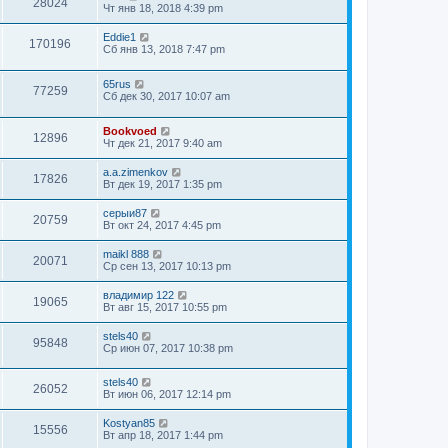
28024
Чт янв 18, 2018 4:39 pm
Eddie1
170196
Сб янв 13, 2018 7:47 pm
65rus
77259
Сб дек 30, 2017 10:07 am
Bookvoed
12896
Чт дек 21, 2017 9:40 am
a.a.zimenkov
17826
Вт дек 19, 2017 1:35 pm
серыи87
20759
Вт окт 24, 2017 4:45 pm
maikl 888
20071
Ср сен 13, 2017 10:13 pm
владимир 122
19065
Вт авг 15, 2017 10:55 pm
stels40
95848
Ср июн 07, 2017 10:38 pm
stels40
26052
Вт июн 06, 2017 12:14 pm
Kostyan85
15556
Вт апр 18, 2017 1:44 pm