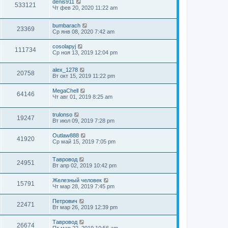
denis911
533121
Чт фев 20, 2020 11:22 am
bumbarach
23369
Ср янв 08, 2020 7:42 am
cosolapyj
111734
Ср ноя 13, 2019 12:04 pm
alex_1278
20758
Вт окт 15, 2019 11:22 pm
MegaChell
64146
Чт авг 01, 2019 8:25 am
trulonso
19247
Вт июл 09, 2019 7:28 pm
Outlaw888
41920
Ср май 15, 2019 7:05 pm
Тавровод
24951
Вт апр 02, 2019 10:42 pm
Железный человек
15791
Чт мар 28, 2019 7:45 pm
Петрович
22471
Вт мар 26, 2019 12:39 pm
Тавровод
26674
Пт мар 22, 2019 10:56 am