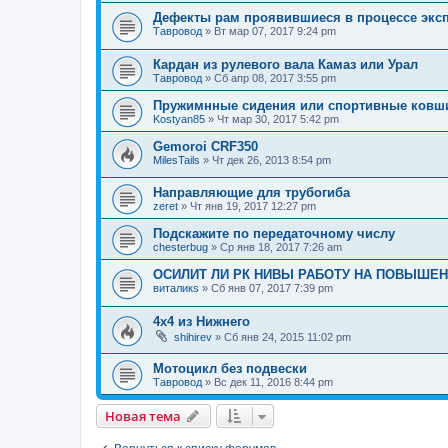
Дефекты рам проявившиеся в процессе экс
Тавровод
»
Вт мар 07, 2017 9:24 pm
Кардан из рулевого вала Камаз или Урал
Тавровод
»
Сб апр 08, 2017 3:55 pm
Пружимнные сидения или спортивные ковш
Kostyan85
»
Чт мар 30, 2017 5:42 pm
Gemoroi CRF350
MilesTails
»
Чт дек 26, 2013 8:54 pm
Направляющие для трубогиба
zeret
»
Чт янв 19, 2017 12:27 pm
Подскажите по передаточному числу
chesterbug
»
Ср янв 18, 2017 7:26 am
ОСИЛИТ ЛИ РК НИВЫ РАБОТУ НА ПОВЫШЕ
виталикs
»
Сб янв 07, 2017 7:39 pm
4х4 из Нижнего
shihirev
»
Сб янв 24, 2015 11:02 pm
Мотоцикл без подвески
Тавровод
»
Вс дек 11, 2016 8:44 pm
Новая тема