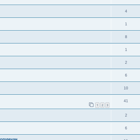
4
1
8
1
2
6
10
41
1
2
3
2
6
форумчан.