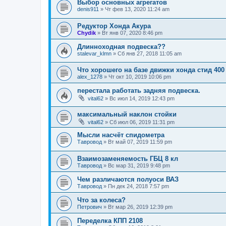
Выбор основных агрегатов
denis911
»
Чт фев 13, 2020 11:24 am
Редуктор Хонда Акура
Chydik
»
Вт янв 07, 2020 8:46 pm
Длинноходная подвеска??
stalevar_klmn
»
Сб янв 27, 2018 11:05 am
Что хорошего на базе движки хонда стид 40
alex_1278
»
Чт окт 10, 2019 10:06 pm
перестала работать задняя подвеска.
vital62
»
Вс июл 14, 2019 12:43 pm
максимальный наклон стойки
vital62
»
Сб июл 06, 2019 11:31 pm
Мысли насчёт спидометра
Тавровод
»
Вт май 07, 2019 11:59 pm
Взаимозаменяемость ГБЦ 8 кл
Тавровод
»
Вс мар 31, 2019 9:48 pm
Чем различаются полуоси ВАЗ
Тавровод
»
Пн дек 24, 2018 7:57 pm
Что за колеса?
Петрович
»
Вт мар 26, 2019 12:39 pm
Переделка КПП 2108