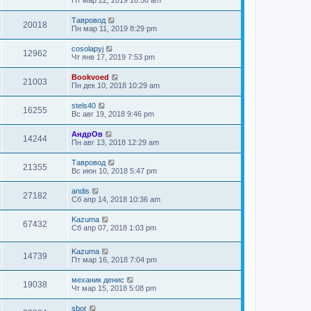
Тавровод
20018
Пн мар 11, 2019 8:29 pm
cosolapyj
12962
Чт янв 17, 2019 7:53 pm
Bookvoed
21003
Пн дек 10, 2018 10:29 am
stels40
16255
Вс авг 19, 2018 9:46 pm
АндрОв
14244
Пн авг 13, 2018 12:29 am
Тавровод
21355
Вс июн 10, 2018 5:47 pm
andis
27182
Сб апр 14, 2018 10:36 am
Kazuma
67432
Сб апр 07, 2018 1:03 pm
Kazuma
14739
Пт мар 16, 2018 7:04 pm
механик денис
19038
Чт мар 15, 2018 5:08 pm
sbor