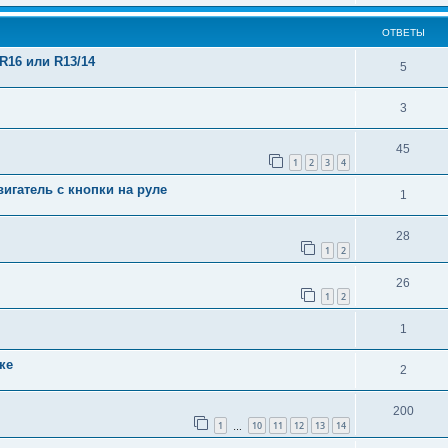
ОТВЕТЫ
R16 или R13/14
5
3
45
1
2
3
4
игатель с кнопки на руле
1
28
1
2
26
1
2
1
ке
2
200
1
10
11
12
13
14
…