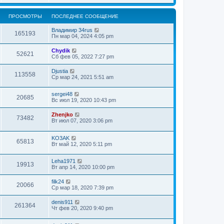
ПРОСМОТРЫ
ПОСЛЕДНЕЕ СООБЩЕНИЕ
Владимир 34rus
165193
Пн мар 04, 2024 4:05 pm
Chydik
52621
Сб фев 05, 2022 7:27 pm
Djustia
113558
Ср мар 24, 2021 5:51 am
sergei48
20685
Вс июл 19, 2020 10:43 pm
Zhenjko
73482
Вт июл 07, 2020 3:06 pm
KO3AK
65813
Вт май 12, 2020 5:11 pm
Leha1971
19913
Вт апр 14, 2020 10:00 pm
filk24
20066
Ср мар 18, 2020 7:39 pm
denis911
261364
Чт фев 20, 2020 9:40 pm