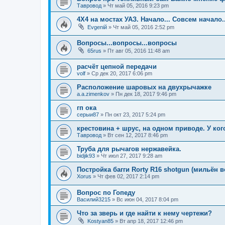
Тавровод
»
Чт май 05, 2016 9:23 pm
4Х4 на мостах УАЗ. Начало... Совсем начало..
Evgeniй
»
Чт май 05, 2016 2:52 pm
Вопросы...вопросы...вопросы
65rus
»
Пт авг 05, 2016 11:48 am
расчёт цепной передачи
volf
»
Ср дек 20, 2017 6:06 pm
Расположение шаровых на двухрычажке
a.a.zimenkov
»
Пн дек 18, 2017 9:46 pm
гп ока
серыи87
»
Пн окт 23, 2017 5:24 pm
крестовина + шрус, на одном приводе. У ког
Тавровод
»
Вт сен 12, 2017 8:46 pm
Труба для рычагов нержавейка.
bidjik93
»
Чт июл 27, 2017 9:28 am
Постройка багги Rorty R16 shotgun (мильён 
Xorus
»
Чт фев 02, 2017 2:14 pm
Вопрос по Гопеду
Василий3215
»
Вс июн 04, 2017 8:04 pm
Что за зверь и где найти к нему чертежи?
Kostyan85
»
Вт апр 18, 2017 12:46 pm