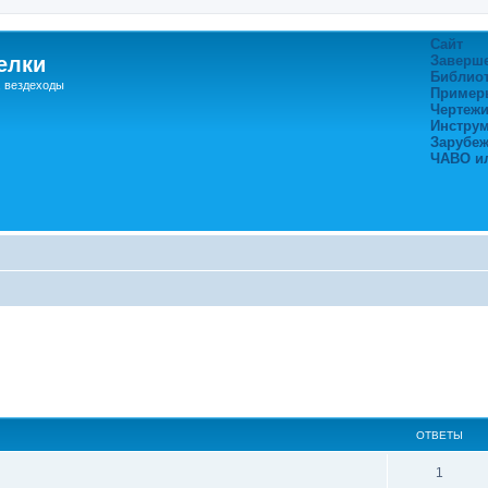
Сайт
елки
Заверш
Библио
, вездеходы
Пример
Чертежи
Инстру
Зарубе
ЧАВО и
ширенный поиск
ОТВЕТЫ
1