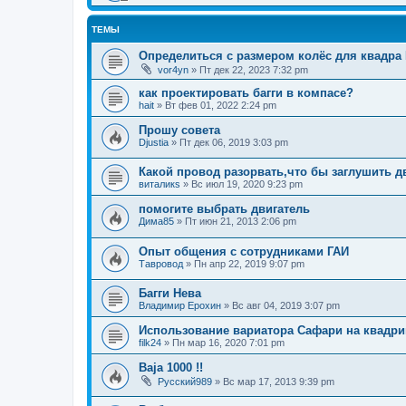
ТЕМЫ
Определиться с размером колёс для квадра 
vor4yn
»
Пт дек 22, 2023 7:32 pm
как проектировать багги в компасе?
hait
»
Вт фев 01, 2022 2:24 pm
Прошу совета
Djustia
»
Пт дек 06, 2019 3:03 pm
Какой провод разорвать,что бы заглушить дв
виталикs
»
Вс июл 19, 2020 9:23 pm
помогите выбрать двигатель
Дима85
»
Пт июн 21, 2013 2:06 pm
Опыт общения с сотрудниками ГАИ
Тавровод
»
Пн апр 22, 2019 9:07 pm
Багги Нева
Владимир Ерохин
»
Вс авг 04, 2019 3:07 pm
Использование вариатора Сафари на квадри
filk24
»
Пн мар 16, 2020 7:01 pm
Baja 1000 !!
Русский989
»
Вс мар 17, 2013 9:39 pm