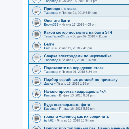
Тавровод
»
Сб мар 16, 2019 8:01 pm
Привода на заказ.
Тавровод
»
Пн янв 21, 2019 6:54 pm
Оцените багги
Борис333
»
Чт янв 17, 2019 4:05 pm
Какой мотор поставить на багги ST4
Тема Гараж24rus
»
Вс дек 09, 2018 4:11 pm
Багги
Fail196
»
Вс авг 19, 2018 2:41 pm
Сварка электродами по нержавейке
Тавровод
»
Вс авг 12, 2018 9:16 pm
Подскажите по переделки стоек
Тавровод
»
Пт июн 01, 2018 8:34 pm
Подбор серийных деталей по признаку
Давид
»
Пт апр 13, 2018 1:19 pm
Начало проекта квадрацикла 4x4
Kazuma
»
Вт фев 13, 2018 8:01 pm
Куда выкладывать фото
Kazuma
»
Пт мар 16, 2018 5:59 pm
граната +флянец как их соединить
tank62
»
Чт мар 15, 2018 10:54 am
Вопрос про топливный бак. Важно мнение 