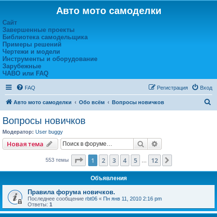
Авто мото самоделки
Сайт
Завершенные проекты
Библиотека самодельщика
Примеры решений
Чертежи и модели
Инструменты и оборудование
Зарубежные
ЧАВО или FAQ
FAQ
Регистрация
Вход
П
Авто мото самоделки
Обо всём
Вопросы новичков
о
Вопросы новичков
и
Модератор:
User buggy
с
Поиск
Расширенный пои
Новая тема
к
Страница
1
из
12
1
2
3
4
5
12
След.
553 темы
…
Объявления
Правила форума новичков.
Последнее сообщение
rbt06
«
Пн янв 11, 2010 2:16 pm
Ответы:
1