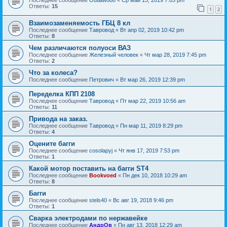
Ответы:
15
1
2
Взаимозаменяемость ГБЦ 8 кл
Последнее сообщение
Тавровод
«
Вт апр 02, 2019 10:42 pm
Ответы:
8
Чем различаются полуоси ВАЗ
Последнее сообщение
Железный человек
«
Чт мар 28, 2019 7:45 pm
Ответы:
2
Что за колеса?
Последнее сообщение
Петрович
«
Вт мар 26, 2019 12:39 pm
Переделка КПП 2108
Последнее сообщение
Тавровод
«
Пт мар 22, 2019 10:56 am
Ответы:
11
Привода на заказ.
Последнее сообщение
Тавровод
«
Пн мар 11, 2019 8:29 pm
Ответы:
4
Оцените багги
Последнее сообщение
cosolapyj
«
Чт янв 17, 2019 7:53 pm
Ответы:
1
Какой мотор поставить на багги ST4
Последнее сообщение
Bookvoed
«
Пн дек 10, 2018 10:29 am
Ответы:
8
Багги
Последнее сообщение
stels40
«
Вс авг 19, 2018 9:46 pm
Ответы:
1
Сварка электродами по нержавейке
Последнее сообщение
АндрОв
«
Пн авг 13, 2018 12:29 am