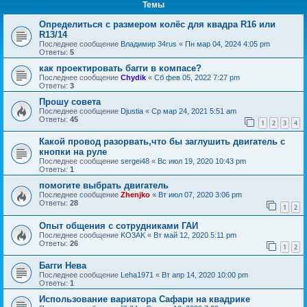
Темы
Определиться с размером колёс для квадра R16 или
R13/14
Последнее сообщение
Владимир 34rus
«
Пн мар 04, 2024 4:05 pm
Ответы:
5
как проектировать багги в компасе?
Последнее сообщение
Chydik
«
Сб фев 05, 2022 7:27 pm
Ответы:
3
Прошу совета
Последнее сообщение
Djustia
«
Ср мар 24, 2021 5:51 am
Ответы:
45
1
2
3
4
Какой провод разорвать,что бы заглушить двигатель с
кнопки на руле
Последнее сообщение
sergei48
«
Вс июл 19, 2020 10:43 pm
Ответы:
1
помогите выбрать двигатель
Последнее сообщение
Zhenjko
«
Вт июл 07, 2020 3:06 pm
Ответы:
28
1
2
Опыт общения с сотрудниками ГАИ
Последнее сообщение
KO3AK
«
Вт май 12, 2020 5:11 pm
Ответы:
26
1
2
Багги Нева
Последнее сообщение
Leha1971
«
Вт апр 14, 2020 10:00 pm
Ответы:
1
Использование вариатора Сафари на квадрике