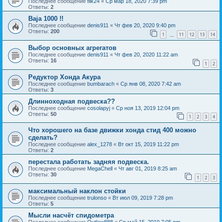
Последнее сообщение
filk24
«
Ср мар 18, 2020 7:39 pm
Ответы:
2
Baja 1000 !!
Последнее сообщение
denis911
«
Чт фев 20, 2020 9:40 pm
Ответы:
200
1
11
12
13
14
…
Выбор основных агрегатов
Последнее сообщение
denis911
«
Чт фев 20, 2020 11:22 am
Ответы:
16
1
2
Редуктор Хонда Акура
Последнее сообщение
bumbarach
«
Ср янв 08, 2020 7:42 am
Ответы:
3
Длинноходная подвеска??
Последнее сообщение
cosolapyj
«
Ср ноя 13, 2019 12:04 pm
Ответы:
50
1
2
3
4
Что хорошего на базе движки хонда стид 400 можно
сделать?
Последнее сообщение
alex_1278
«
Вт окт 15, 2019 11:22 pm
Ответы:
2
перестала работать задняя подвеска.
Последнее сообщение
MegaChell
«
Чт авг 01, 2019 8:25 am
Ответы:
30
1
2
3
максимальный наклон стойки
Последнее сообщение
trulonso
«
Вт июл 09, 2019 7:28 pm
Ответы:
5
Мысли насчёт спидометра
Последнее сообщение
Outlaw888
«
Ср май 15, 2019 7:05 pm