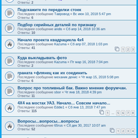
Ответы:
2
Подскажите по переделки стоек
Последнее сообщение
Тавровод
«
Вс июн 10, 2018 5:47 pm
Ответы:
6
Подбор серийных деталей по признаку
Последнее сообщение
andis
«
Сб апр 14, 2018 10:36 am
Ответы:
10
Начало проекта квадрацикла 4x4
Последнее сообщение
Kazuma
«
Сб апр 07, 2018 1:03 pm
Ответы:
41
1
2
3
Куда выкладывать фото
Последнее сообщение
Kazuma
«
Пт мар 16, 2018 7:04 pm
Ответы:
2
граната +флянец как их соединить
Последнее сообщение
механик денис
«
Чт мар 15, 2018 5:08 pm
Ответы:
6
Вопрос про топливный бак. Важно мнение форумчан.
Последнее сообщение
sbor
«
Чт янв 18, 2018 4:39 pm
Ответы:
11
4Х4 на мостах УАЗ. Начало... Совсем начало...
Последнее сообщение
Eddie1
«
Сб янв 13, 2018 7:47 pm
Ответы:
115
1
5
6
7
8
…
Вопросы...вопросы...вопросы
Последнее сообщение
65rus
«
Сб дек 30, 2017 10:07 am
Ответы:
52
1
2
3
4