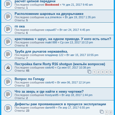
расчёт цепной передачи
Последнее сообщение
Bookvoed
«
Чт дек 21, 2017 9:40 am
Ответы:
1
Расположение шаровых на двухрычажке
Последнее сообщение
a.a.zimenkov
«
Вт дек 19, 2017 1:35 pm
Ответы:
5
гп ока
Последнее сообщение
серыи87
«
Вт окт 24, 2017 4:45 pm
Ответы:
6
крестовина + шрус, на одном приводе. У кого есть опыт?
Последнее сообщение
maikl 888
«
Ср сен 13, 2017 10:13 pm
Ответы:
6
Труба для рычагов нержавейка.
Последнее сообщение
владимир 122
«
Вт авг 15, 2017 10:55 pm
Ответы:
7
Постройка багги Rorty R16 shotgun (мильён вопросов)
Последнее сообщение
stels40
«
Ср июн 07, 2017 10:38 pm
Ответы:
65
1
2
3
4
5
Вопрос по Гопеду
Последнее сообщение
stels40
«
Вт июн 06, 2017 12:14 pm
Ответы:
13
Что за зверь и где найти к нему чертежи?
Последнее сообщение
Kostyan85
«
Вт апр 18, 2017 1:44 pm
Ответы:
2
Дефекты рам проявившиеся в процессе эксплуатации
Последнее сообщение
damir89
«
Пн апр 17, 2017 6:55 pm
Ответы:
23
1
2