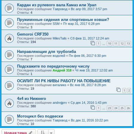
Кардан из рулевого вала Камаз или Урал
Последнее сообщение
Тавровод
«
Вс апр 09, 2017 3:57 pm
Ответы:
4
Пружимнные сидения или спортивные ковши?
Последнее сообщение
SSM
«
Пт мар 31, 2017 6:28 pm
Ответы:
3
Gemoroi CRF350
Последнее сообщение
MilesTails
«
Сб фев 11, 2017 12:24 am
Ответы:
194
1
10
11
12
13
…
Направляющие для трубогиба
Последнее сообщение
водолей
«
Пн фев 06, 2017 6:30 pm
Ответы:
7
Подскажите по передаточному числу
Последнее сообщение
Андрей 318
«
Чт янв 19, 2017 12:02 am
Ответы:
1
ОСИЛИТ ЛИ РК НИВЫ РАБОТУ НА ПОВЫШЕНИЕ
Последнее сообщение
виталикs
«
Вс янв 08, 2017 8:28 pm
Ответы:
19
1
2
4х4 из Нижнего
Последнее сообщение
andrejjprv
«
Ср дек 14, 2016 1:43 pm
Ответы:
380
1
23
24
25
26
…
Мотоцикл без подвески
Последнее сообщение
Тавровод
«
Вс дек 11, 2016 10:22 pm
Ответы:
10
Новая тема