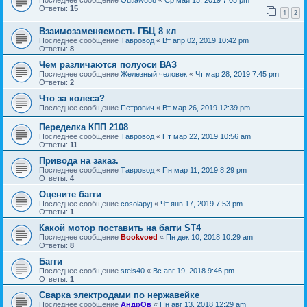
Ответы:
15
1
2
Взаимозаменяемость ГБЦ 8 кл
Последнее сообщение
Тавровод
«
Вт апр 02, 2019 10:42 pm
Ответы:
8
Чем различаются полуоси ВАЗ
Последнее сообщение
Железный человек
«
Чт мар 28, 2019 7:45 pm
Ответы:
2
Что за колеса?
Последнее сообщение
Петрович
«
Вт мар 26, 2019 12:39 pm
Переделка КПП 2108
Последнее сообщение
Тавровод
«
Пт мар 22, 2019 10:56 am
Ответы:
11
Привода на заказ.
Последнее сообщение
Тавровод
«
Пн мар 11, 2019 8:29 pm
Ответы:
4
Оцените багги
Последнее сообщение
cosolapyj
«
Чт янв 17, 2019 7:53 pm
Ответы:
1
Какой мотор поставить на багги ST4
Последнее сообщение
Bookvoed
«
Пн дек 10, 2018 10:29 am
Ответы:
8
Багги
Последнее сообщение
stels40
«
Вс авг 19, 2018 9:46 pm
Ответы:
1
Сварка электродами по нержавейке
Последнее сообщение
АндрОв
«
Пн авг 13, 2018 12:29 am