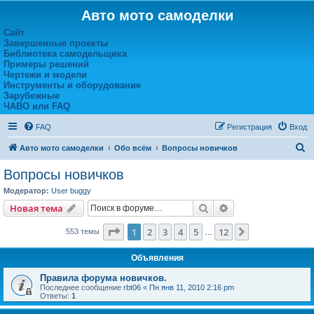
Авто мото самоделки
Сайт
Завершенные проекты
Библиотека самодельщика
Примеры решений
Чертежи и модели
Инструменты и оборудование
Зарубежные
ЧАВО или FAQ
FAQ
Регистрация
Вход
П
Авто мото самоделки
Обо всём
Вопросы новичков
о
Вопросы новичков
и
Модератор:
User buggy
с
Поиск
Расширенный пои
Новая тема
к
Страница
1
из
12
1
2
3
4
5
12
След.
553 темы
…
Объявления
Правила форума новичков.
Последнее сообщение
rbt06
«
Пн янв 11, 2010 2:16 pm
Ответы:
1