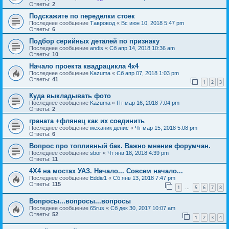
Ответы:
2
Подскажите по переделки стоек
Последнее сообщение
Тавровод
«
Вс июн 10, 2018 5:47 pm
Ответы:
6
Подбор серийных деталей по признаку
Последнее сообщение
andis
«
Сб апр 14, 2018 10:36 am
Ответы:
10
Начало проекта квадрацикла 4x4
Последнее сообщение
Kazuma
«
Сб апр 07, 2018 1:03 pm
Ответы:
41
1
2
3
Куда выкладывать фото
Последнее сообщение
Kazuma
«
Пт мар 16, 2018 7:04 pm
Ответы:
2
граната +флянец как их соединить
Последнее сообщение
механик денис
«
Чт мар 15, 2018 5:08 pm
Ответы:
6
Вопрос про топливный бак. Важно мнение форумчан.
Последнее сообщение
sbor
«
Чт янв 18, 2018 4:39 pm
Ответы:
11
4Х4 на мостах УАЗ. Начало... Совсем начало...
Последнее сообщение
Eddie1
«
Сб янв 13, 2018 7:47 pm
Ответы:
115
1
5
6
7
8
…
Вопросы...вопросы...вопросы
Последнее сообщение
65rus
«
Сб дек 30, 2017 10:07 am
Ответы:
52
1
2
3
4