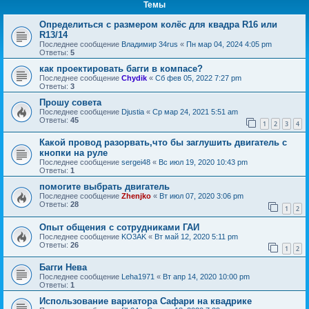
Темы
Определиться с размером колёс для квадра R16 или
R13/14
Последнее сообщение
Владимир 34rus
«
Пн мар 04, 2024 4:05 pm
Ответы:
5
как проектировать багги в компасе?
Последнее сообщение
Chydik
«
Сб фев 05, 2022 7:27 pm
Ответы:
3
Прошу совета
Последнее сообщение
Djustia
«
Ср мар 24, 2021 5:51 am
Ответы:
45
1
2
3
4
Какой провод разорвать,что бы заглушить двигатель с
кнопки на руле
Последнее сообщение
sergei48
«
Вс июл 19, 2020 10:43 pm
Ответы:
1
помогите выбрать двигатель
Последнее сообщение
Zhenjko
«
Вт июл 07, 2020 3:06 pm
Ответы:
28
1
2
Опыт общения с сотрудниками ГАИ
Последнее сообщение
KO3AK
«
Вт май 12, 2020 5:11 pm
Ответы:
26
1
2
Багги Нева
Последнее сообщение
Leha1971
«
Вт апр 14, 2020 10:00 pm
Ответы:
1
Использование вариатора Сафари на квадрике