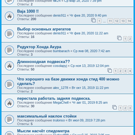
Последнее сообщение
filk24
«
Ср мар 18, 2020 7:39 pm
Ответы:
2
Baja 1000 !!
Последнее сообщение
denis911
«
Чт фев 20, 2020 9:40 pm
Ответы:
200
1
11
12
13
14
…
Выбор основных агрегатов
Последнее сообщение
denis911
«
Чт фев 20, 2020 11:22 am
Ответы:
16
1
2
Редуктор Хонда Акура
Последнее сообщение
bumbarach
«
Ср янв 08, 2020 7:42 am
Ответы:
3
Длинноходная подвеска??
Последнее сообщение
cosolapyj
«
Ср ноя 13, 2019 12:04 pm
Ответы:
50
1
2
3
4
Что хорошего на базе движки хонда стид 400 можно
сделать?
Последнее сообщение
alex_1278
«
Вт окт 15, 2019 11:22 pm
Ответы:
2
перестала работать задняя подвеска.
Последнее сообщение
MegaChell
«
Чт авг 01, 2019 8:25 am
Ответы:
30
1
2
3
максимальный наклон стойки
Последнее сообщение
trulonso
«
Вт июл 09, 2019 7:28 pm
Ответы:
5
Мысли насчёт спидометра
Последнее сообщение
Outlaw888
«
Ср май 15, 2019 7:05 pm