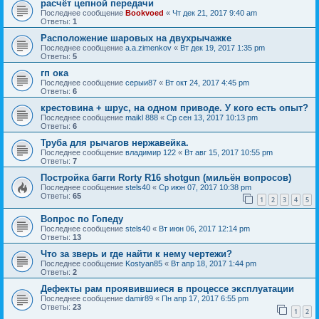
расчёт цепной передачи
Последнее сообщение
Bookvoed
«
Чт дек 21, 2017 9:40 am
Ответы:
1
Расположение шаровых на двухрычажке
Последнее сообщение
a.a.zimenkov
«
Вт дек 19, 2017 1:35 pm
Ответы:
5
гп ока
Последнее сообщение
серыи87
«
Вт окт 24, 2017 4:45 pm
Ответы:
6
крестовина + шрус, на одном приводе. У кого есть опыт?
Последнее сообщение
maikl 888
«
Ср сен 13, 2017 10:13 pm
Ответы:
6
Труба для рычагов нержавейка.
Последнее сообщение
владимир 122
«
Вт авг 15, 2017 10:55 pm
Ответы:
7
Постройка багги Rorty R16 shotgun (мильён вопросов)
Последнее сообщение
stels40
«
Ср июн 07, 2017 10:38 pm
Ответы:
65
1
2
3
4
5
Вопрос по Гопеду
Последнее сообщение
stels40
«
Вт июн 06, 2017 12:14 pm
Ответы:
13
Что за зверь и где найти к нему чертежи?
Последнее сообщение
Kostyan85
«
Вт апр 18, 2017 1:44 pm
Ответы:
2
Дефекты рам проявившиеся в процессе эксплуатации
Последнее сообщение
damir89
«
Пн апр 17, 2017 6:55 pm
Ответы:
23
1
2