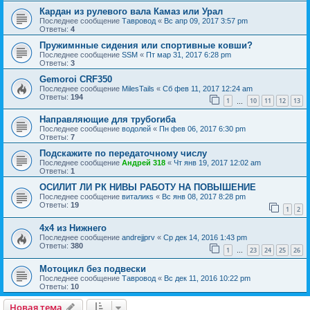
Кардан из рулевого вала Камаз или Урал
Последнее сообщение
Тавровод
«
Вс апр 09, 2017 3:57 pm
Ответы:
4
Пружимнные сидения или спортивные ковши?
Последнее сообщение
SSM
«
Пт мар 31, 2017 6:28 pm
Ответы:
3
Gemoroi CRF350
Последнее сообщение
MilesTails
«
Сб фев 11, 2017 12:24 am
Ответы:
194
1
10
11
12
13
…
Направляющие для трубогиба
Последнее сообщение
водолей
«
Пн фев 06, 2017 6:30 pm
Ответы:
7
Подскажите по передаточному числу
Последнее сообщение
Андрей 318
«
Чт янв 19, 2017 12:02 am
Ответы:
1
ОСИЛИТ ЛИ РК НИВЫ РАБОТУ НА ПОВЫШЕНИЕ
Последнее сообщение
виталикs
«
Вс янв 08, 2017 8:28 pm
Ответы:
19
1
2
4х4 из Нижнего
Последнее сообщение
andrejjprv
«
Ср дек 14, 2016 1:43 pm
Ответы:
380
1
23
24
25
26
…
Мотоцикл без подвески
Последнее сообщение
Тавровод
«
Вс дек 11, 2016 10:22 pm
Ответы:
10
Новая тема