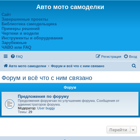
Авто мото самоделки
Сайт
Завершенные проекты
Библиотека самодельщика
Примеры решений
Чертежи и модели
Инструменты и оборудование
Зарубежные
ЧАВО или FAQ
FAQ
Регистрация
Вход
П
Авто мото самоделки
Форум и всё что с ним связано
о
Форум и всё что с ним связано
и
Форум
с
к
Предложения по форуму
Предолжения форумчан по улучшению форума. Сообщения от
администраторов форума.
Модератор:
User buggy
Темы:
29
Перейти