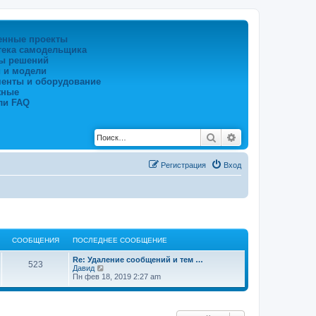
енные проекты
тека самодельщика
ы решений
 и модели
менты и оборудование
жные
ли FAQ
Поиск
Расширенный по
Регистрация
Вход
СООБЩЕНИЯ
ПОСЛЕДНЕЕ СООБЩЕНИЕ
Re: Удаление сообщений и тем …
523
П
Давид
е
Пн фев 18, 2019 2:27 am
р
е
й
т