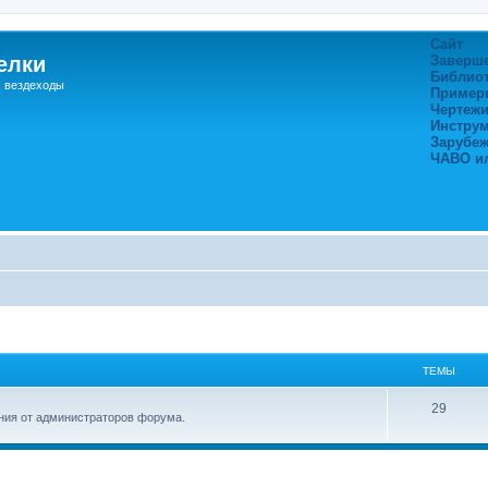
Сайт
елки
Заверш
Библио
, вездеходы
Пример
Чертежи
Инстру
Зарубе
ЧАВО и
ТЕМЫ
29
ия от администраторов форума.