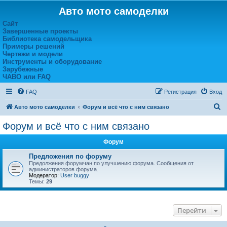
Авто мото самоделки
Сайт
Завершенные проекты
Библиотека самодельщика
Примеры решений
Чертежи и модели
Инструменты и оборудование
Зарубежные
ЧАВО или FAQ
FAQ
Регистрация
Вход
П
Авто мото самоделки
Форум и всё что с ним связано
о
Форум и всё что с ним связано
и
Форум
с
к
Предложения по форуму
Предолжения форумчан по улучшению форума. Сообщения от
администраторов форума.
Модератор:
User buggy
Темы:
29
Перейти