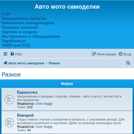
Авто мото самоделки
Сайт
Завершенные проекты
Библиотека самодельщика
Примеры решений
Чертежи и модели
Инструменты и оборудование
Зарубежные
ЧАВО или FAQ
FAQ
Регистрация
Вход
П
Авто мото самоделки
Разное
о
Разное
и
Форум
с
к
Барахолка
предложения о продаже, покупке, обмене - авто и мото, запчастей и
инструментов.
Модератор:
User buggy
Темы:
918
Виварий
Сюда сливать глупые сообщения и вопросы, с указанием автора. Для
всеобщего осмеяния и научения. Дабы остальным неповадно было.
Модератор:
User buggy
Темы:
54