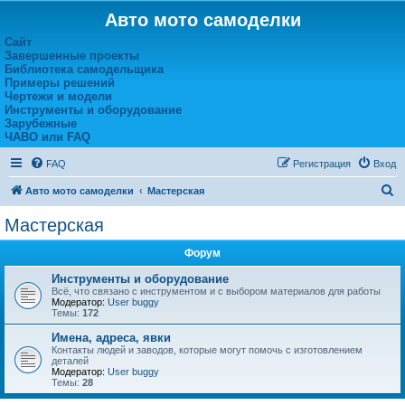
Авто мото самоделки
Сайт
Завершенные проекты
Библиотека самодельщика
Примеры решений
Чертежи и модели
Инструменты и оборудование
Зарубежные
ЧАВО или FAQ
FAQ
Регистрация
Вход
П
Авто мото самоделки
Мастерская
о
Мастерская
и
Форум
с
к
Инструменты и оборудование
Всё, что связано с инструментом и с выбором материалов для работы
Модератор:
User buggy
Темы:
172
Имена, адреса, явки
Контакты людей и заводов, которые могут помочь с изготовлением
деталей
Модератор:
User buggy
Темы:
28