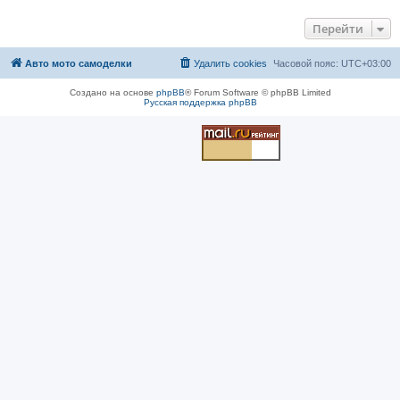
Перейти
Авто мото самоделки
Удалить cookies
Часовой пояс:
UTC+03:00
Создано на основе
phpBB
® Forum Software © phpBB Limited
Русская поддержка phpBB