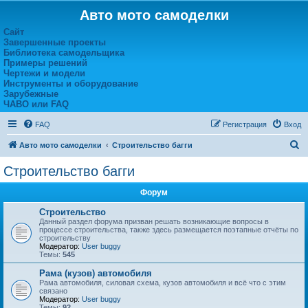
Авто мото самоделки
Сайт
Завершенные проекты
Библиотека самодельщика
Примеры решений
Чертежи и модели
Инструменты и оборудование
Зарубежные
ЧАВО или FAQ
FAQ
Регистрация
Вход
П
Авто мото самоделки
Строительство багги
о
Строительство багги
и
Форум
с
к
Строительство
Данный раздел форума призван решать возникающие вопросы в
процессе строительства, также здесь размещается поэтапные отчёты по
строительству
Модератор:
User buggy
Темы:
545
Рама (кузов) автомобиля
Рама автомобиля, силовая схема, кузов автомобиля и всё что с этим
связано
Модератор:
User buggy
Темы:
92