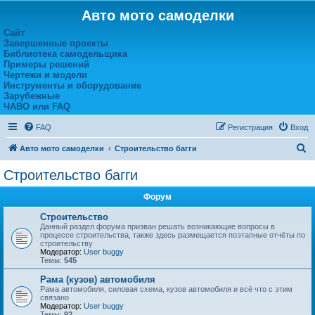
Авто мото самоделки
Сайт
Завершенные проекты
Библиотека самодельщика
Примеры решений
Чертежи и модели
Инструменты и оборудование
Зарубежные
ЧАВО или FAQ
FAQ
Регистрация
Вход
П
Авто мото самоделки
Строительство багги
о
Строительство багги
и
Форум
с
к
Строительство
Данный раздел форума призван решать возникающие вопросы в
процессе строительства, также здесь размещается поэтапные отчёты по
строительству
Модератор:
User buggy
Темы:
545
Рама (кузов) автомобиля
Рама автомобиля, силовая схема, кузов автомобиля и всё что с этим
связано
Модератор:
User buggy
Темы:
92