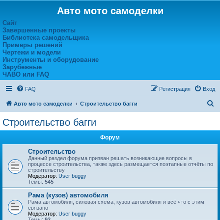
Авто мото самоделки
Сайт
Завершенные проекты
Библиотека самодельщика
Примеры решений
Чертежи и модели
Инструменты и оборудование
Зарубежные
ЧАВО или FAQ
FAQ
Регистрация
Вход
П
Авто мото самоделки
Строительство багги
о
Строительство багги
и
Форум
с
к
Строительство
Данный раздел форума призван решать возникающие вопросы в
процессе строительства, также здесь размещается поэтапные отчёты по
строительству
Модератор:
User buggy
Темы:
545
Рама (кузов) автомобиля
Рама автомобиля, силовая схема, кузов автомобиля и всё что с этим
связано
Модератор:
User buggy
Темы:
92