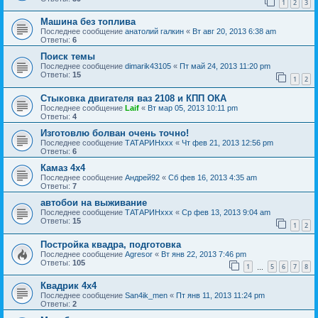
1
2
3
Машина без топлива
Последнее сообщение
анатолий галкин
«
Вт авг 20, 2013 6:38 am
Ответы:
6
Поиск темы
Последнее сообщение
dimarik43105
«
Пт май 24, 2013 11:20 pm
Ответы:
15
1
2
Стыковка двигателя ваз 2108 и КПП ОКА
Последнее сообщение
Laif
«
Вт мар 05, 2013 10:11 pm
Ответы:
4
Изготовлю болван очень точно!
Последнее сообщение
ТАТАРИНххх
«
Чт фев 21, 2013 12:56 pm
Ответы:
6
Камаз 4x4
Последнее сообщение
Андрей92
«
Сб фев 16, 2013 4:35 am
Ответы:
7
автобои на выживание
Последнее сообщение
ТАТАРИНххх
«
Ср фев 13, 2013 9:04 am
Ответы:
15
1
2
Постройка квадра, подготовка
Последнее сообщение
Agresor
«
Вт янв 22, 2013 7:46 pm
Ответы:
105
1
5
6
7
8
…
Квадрик 4х4
Последнее сообщение
San4ik_men
«
Пт янв 11, 2013 11:24 pm
Ответы:
2