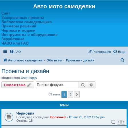
Авто мото самоделки
Сайт
Завершенные проекты
Библиотека самодельщика
Примеры решений
Чертежи и модели
Инструменты и оборудование
Зарубежные
ЧАВО или FAQ
FAQ
Регистрация
Вход
П
Авто мото самоделки
Обо всём
Проекты и дизайн
о
Проекты и дизайн
и
Модератор:
User buggy
с
Поиск
Расширенный пои
Новая тема
к
1
2
След.
83 темы
Темы
Черновик
Последнее сообщение
Bookvoed
«
Вт авг 23, 2022 12:57 pm
Ответы:
18
1
2