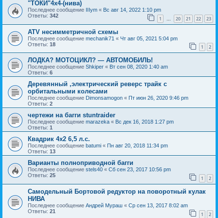
"ТОКИ"4х4-(нива)
Последнее сообщение
IIIym
«
Вс авг 14, 2022 1:10 pm
Ответы:
342
1
20
21
22
23
…
ATV несимметричной схемы
Последнее сообщение
mechanik71
«
Чт авг 05, 2021 5:04 pm
Ответы:
18
1
2
ЛОДКА? МОТОЦИКЛ? — АВТОМОБИЛЬ!
Последнее сообщение
Shkiper
«
Вт сен 08, 2020 1:40 am
Ответы:
6
Деревянный ,электрический реверс трайк с
орбитальными колесами
Последнее сообщение
Dimonsamogon
«
Пт июн 26, 2020 9:46 pm
Ответы:
2
чертежи на багги stuntraider
Последнее сообщение
marazeka
«
Вс дек 16, 2018 1:27 pm
Ответы:
1
Квадрик 4х2 6,5 л.с.
Последнее сообщение
batumi
«
Пн авг 20, 2018 11:34 pm
Ответы:
13
Варианты полноприводной багги
Последнее сообщение
stels40
«
Сб сен 23, 2017 10:56 pm
Ответы:
25
1
2
Самодельный Бортовой редуктор на поворотный кулак
НИВА
Последнее сообщение
Андрей Мураш
«
Ср сен 13, 2017 8:02 am
Ответы:
21
1
2