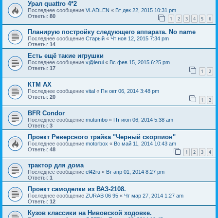
Урал quattro 4*2
Последнее сообщение
VLADLEN
«
Вт дек 22, 2015 10:31 pm
Ответы:
80
1
2
3
4
5
6
Планирую постройку следующего аппарата. No name
Последнее сообщение
Старый
«
Чт ноя 12, 2015 7:34 pm
Ответы:
14
Есть ещё такие игрушки
Последнее сообщение
v@lerui
«
Вс фев 15, 2015 6:25 pm
Ответы:
17
1
2
КТМ АХ
Последнее сообщение
vital
«
Пн окт 06, 2014 3:48 pm
Ответы:
20
1
2
BFR Condor
Последнее сообщение
mutumbo
«
Пт июн 06, 2014 5:38 am
Ответы:
3
Проект Реверсного трайка "Черный скорпион"
Последнее сообщение
motorbox
«
Вс май 11, 2014 10:43 am
Ответы:
48
1
2
3
4
трактор для дома
Последнее сообщение
el42ru
«
Вт апр 01, 2014 8:27 pm
Ответы:
1
Проект самоделки из ВАЗ-2108.
Последнее сообщение
ZURAB 06 95
«
Чт мар 27, 2014 1:27 am
Ответы:
12
Кузов классики на Нивовской ходовке.