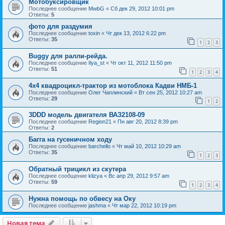
Мотобуксировщик
Последнее сообщение
MwbG
«
Сб дек 29, 2012 10:01 pm
Ответы:
5
фото для раздумия
Последнее сообщение
toxin
«
Чт дек 13, 2012 6:22 pm
Ответы:
35
1
2
3
Buggy для ралли-рейда.
Последнее сообщение
Ilya_st
«
Чт окт 11, 2012 11:50 pm
Ответы:
51
1
2
3
4
4x4 квадроцикл-трактор из мотоблока Кадви НМБ-1
Последнее сообщение
Олег Чаплинский
«
Вт сен 25, 2012 10:27 am
Ответы:
29
1
2
3DDD модель двигателя ВАЗ2108-09
Последнее сообщение
Region21
«
Пн авг 20, 2012 8:39 pm
Ответы:
2
Багга на гусеничном ходу
Последнее сообщение
barchello
«
Чт май 10, 2012 10:29 am
Ответы:
35
1
2
3
Обратный трицикл из скутера
Последнее сообщение
klizya
«
Вс апр 29, 2012 9:57 am
Ответы:
59
1
2
3
4
Нужна помощь по обвесу на Оку
Последнее сообщение
jashma
«
Чт мар 22, 2012 10:19 pm
Новая тема