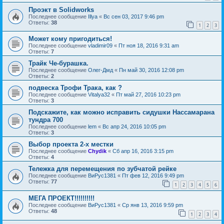
Проэкт в Solidworks
Последнее сообщение
Illya
«
Вс сен 03, 2017 9:46 pm
Ответы:
38
1
2
3
Может кому пригодиться!
Последнее сообщение
vladimir09
«
Пт ноя 18, 2016 9:31 am
Ответы:
7
Трайк Че-бурашка.
Последнее сообщение
Олег-Дмд
«
Пн май 30, 2016 12:08 pm
Ответы:
2
подвеска Трофи Трака, как ?
Последнее сообщение
Vitalya32
«
Пт май 27, 2016 10:23 pm
Ответы:
3
Подскажите, как можно исправить сидушки Нассамарана
тундра 700
Последнее сообщение
lem
«
Вс апр 24, 2016 10:05 pm
Ответы:
3
Выбор проекта 2-х местки
Последнее сообщение
Chydik
«
Сб апр 16, 2016 3:15 pm
Ответы:
4
Тележка для перемещения по зубчатой рейке
Последнее сообщение
ВиРус1381
«
Пт фев 12, 2016 9:49 pm
Ответы:
77
1
2
3
4
5
6
МЕГА ПРОЕКТ!!!!!!!!!!
Последнее сообщение
ВиРус1381
«
Ср янв 13, 2016 9:59 pm
Ответы:
48
1
2
3
4