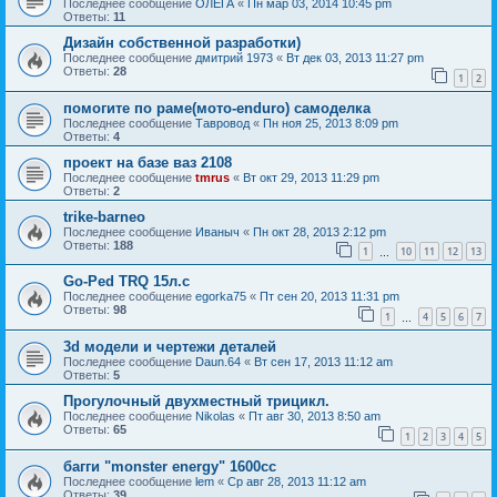
Последнее сообщение
ОЛЕГА
«
Пн мар 03, 2014 10:45 pm
Ответы:
11
Дизайн собственной разработки)
Последнее сообщение
дмитрий 1973
«
Вт дек 03, 2013 11:27 pm
Ответы:
28
1
2
помогите по раме(мото-enduro) самоделка
Последнее сообщение
Тавровод
«
Пн ноя 25, 2013 8:09 pm
Ответы:
4
проект на базе ваз 2108
Последнее сообщение
tmrus
«
Вт окт 29, 2013 11:29 pm
Ответы:
2
trike-barneo
Последнее сообщение
Иваныч
«
Пн окт 28, 2013 2:12 pm
Ответы:
188
1
10
11
12
13
…
Go-Ped TRQ 15л.с
Последнее сообщение
egorka75
«
Пт сен 20, 2013 11:31 pm
Ответы:
98
1
4
5
6
7
…
3d модели и чертежи деталей
Последнее сообщение
Daun.64
«
Вт сен 17, 2013 11:12 am
Ответы:
5
Прогулочный двухместный трицикл.
Последнее сообщение
Nikolas
«
Пт авг 30, 2013 8:50 am
Ответы:
65
1
2
3
4
5
багги "monster energy" 1600cc
Последнее сообщение
lem
«
Ср авг 28, 2013 11:12 am
Ответы:
39