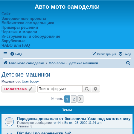
Авто мото самоделки
Сайт
Завершенные проекты
Библиотека самодельщика
Примеры решений
Чертежи и модели
Инструменты и оборудование
Зарубежные
ЧАВО или FAQ
FAQ
Регистрация
Вход
П
Авто мото самоделки
Обо всём
Детские машинки
о
Детские машинки
и
Модератор:
User buggy
с
Поиск
Расширенный пои
Новая тема
к
1
2
След.
94 темы
Темы
Переделка двигателя от бензопилы Урал под мототехнику
Последнее сообщение
romi4
«
Вс окт 25, 2020 11:24 am
Ответы:
5
Dirt devil по деревенски №2