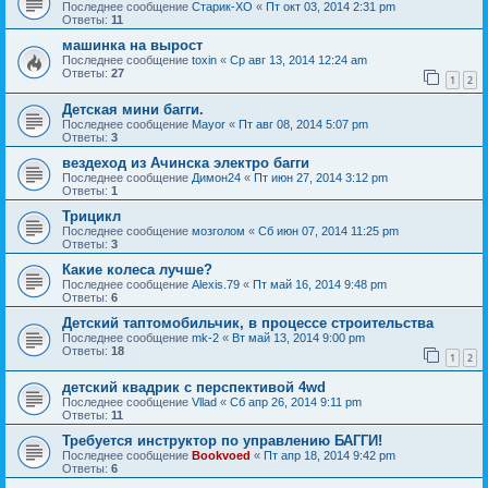
Последнее сообщение
Старик-ХО
«
Пт окт 03, 2014 2:31 pm
Ответы:
11
машинка на вырост
Последнее сообщение
toxin
«
Ср авг 13, 2014 12:24 am
Ответы:
27
1
2
Детская мини багги.
Последнее сообщение
Mayor
«
Пт авг 08, 2014 5:07 pm
Ответы:
3
вездеход из Ачинска электро багги
Последнее сообщение
Димон24
«
Пт июн 27, 2014 3:12 pm
Ответы:
1
Трицикл
Последнее сообщение
мозголом
«
Сб июн 07, 2014 11:25 pm
Ответы:
3
Какие колеса лучше?
Последнее сообщение
Alexis.79
«
Пт май 16, 2014 9:48 pm
Ответы:
6
Детский таптомобильчик, в процессе строительства
Последнее сообщение
mk-2
«
Вт май 13, 2014 9:00 pm
Ответы:
18
1
2
детский квадрик с перспективой 4wd
Последнее сообщение
Vllad
«
Сб апр 26, 2014 9:11 pm
Ответы:
11
Требуется инструктор по управлению БАГГИ!
Последнее сообщение
Bookvoed
«
Пт апр 18, 2014 9:42 pm
Ответы:
6