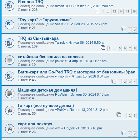
И снова TRQ
Последнее сообщение
diman1090
«
Чт июл 21, 2016 7:00 am
Ответы:
226
1
13
14
15
16
…
"Гоу карт" с "пружинками".
Последнее сообщение
Vasilev
«
Вс ноя 29, 2015 5:59 pm
Ответы:
21
1
2
TRQ из Сыктывкара
Последнее сообщение
Tarrok
«
Чт ноя 06, 2014 9:50 am
Ответы:
109
1
5
6
7
8
…
китайская бензопила па колесах
Последнее сообщение
pavlik
«
Вт апр 01, 2014 11:27 am
Ответы:
10
Багги-карт или Go-Ped TRQ c мотором от бензопилы Урал
Последнее сообщение
v max!m
«
Чт дек 15, 2016 8:04 pm
Ответы:
45
1
2
3
4
Машинка детская домашняя!
Последнее сообщение
RusWin
«
Вс мар 30, 2014 8:43 pm
Ответы:
4
Го-карт (всё лучшее детям )
Последнее сообщение
=PsiX=
«
Пн янв 13, 2014 8:12 pm
Ответы:
30
1
2
3
карт для покатух
Последнее сообщение
wat
«
Сб дек 21, 2013 3:18 pm
Ответы:
26
1
2