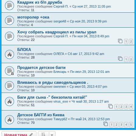
Квадрик из б/п дружба
Последнее сообщение
Сергей П.
«
Ср ноя 27, 2013 11:05 pm
Ответы:
11
моторолер +ока
Последнее сообщение
sergei48
«
Ср ноя 20, 2013 9:39 pm
Ответы:
4
Хочу собрать квадроцикл из пилы урал
Последнее сообщение
Сергей П.
«
Пн ноя 04, 2013 8:49 pm
Ответы:
22
1
2
БЛОХА
Последнее сообщение
ОЛЕГА
«
Сб авг 17, 2013 9:42 am
Ответы:
28
1
2
Продается детское багги
Последнее сообщение
Бляхарь
«
Пн июл 29, 2013 12:01 am
Ответы:
10
Вливаюсь в ряды самодельщиков .
Последнее сообщение
ownmen
«
Ср июл 03, 2013 4:07 pm
Ответы:
10
Баги для сына -" бензопила китай!"
Последнее сообщение
virus_exe
«
Чт май 30, 2013 1:27 am
Ответы:
51
1
2
3
4
Детское БАГГИ из Киева
Последнее сообщение
Тимур62
«
Пт май 24, 2013 12:53 pm
Ответы:
70
1
2
3
4
5
Новая тема