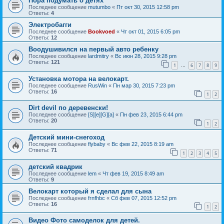
Пора подумать о детях
Последнее сообщение
mutumbo
«
Пт окт 30, 2015 12:58 pm
Ответы:
4
Электробагги
Последнее сообщение
Bookvoed
«
Чт окт 01, 2015 6:05 pm
Ответы:
12
Воодушивился на первый авто ребенку
Последнее сообщение
lardmitry
«
Вс июн 28, 2015 9:28 pm
Ответы:
121
1
6
7
8
9
…
Установка мотора на велокарт.
Последнее сообщение
RusWin
«
Пн мар 30, 2015 7:23 pm
Ответы:
16
1
2
Dirt devil по деревенски!
Последнее сообщение
[S][e][G][a]
«
Пн фев 23, 2015 6:44 pm
Ответы:
20
1
2
Детский мини-снегоход
Последнее сообщение
flybaby
«
Вс фев 22, 2015 8:19 am
Ответы:
71
1
2
3
4
5
детский квадрик
Последнее сообщение
lem
«
Чт фев 19, 2015 8:49 am
Ответы:
9
Велокарт который я сделал для сына
Последнее сообщение
frnfhbc
«
Сб фев 07, 2015 12:52 pm
Ответы:
16
1
2
Видео Фото самоделок для детей.