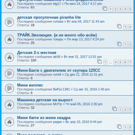
Последнее сообщение
big17
«
Пн июл 24, 2017 4:17 pm
Ответы:
63
1
2
3
4
5
детская прогулочная piranha lite
Последнее сообщение
rumata
«
Вт апр 04, 2017 11:43 am
Ответы:
18
1
2
ТРАЙК.Эволюция. (и не много обо всём)
Последнее сообщение
токарь
«
Пн мар 13, 2017 8:24 pm
Ответы:
25
1
2
Детская 2-х местная
Последнее сообщение
ak68
«
Вт янв 31, 2017 12:51 pm
Ответы:
100
1
4
5
6
7
…
Мини-Багги с двигателем от скутера 125СС
Последнее сообщение
romi4
«
Ср дек 21, 2016 11:31 pm
Ответы:
6
Мини виллис
Последнее сообщение
ВиРус1381
«
Ср авг 31, 2016 1:40 pm
Ответы:
6
Машинка детская на вырост
Последнее сообщение
McFly
«
Чт май 05, 2016 2:36 pm
Ответы:
32
1
2
3
Мини багги из мини квадра
Последнее сообщение
ридик
«
Вс апр 10, 2016 9:44 pm
Ответы:
27
1
2