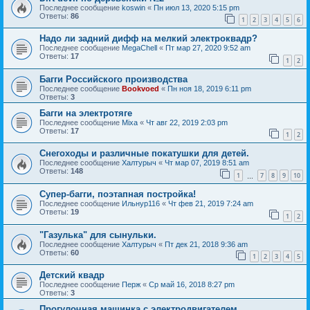
Последнее сообщение
koswin
«
Пн июл 13, 2020 5:15 pm
Ответы:
86
1
2
3
4
5
6
Надо ли задний дифф на мелкий электроквадр?
Последнее сообщение
MegaChell
«
Пт мар 27, 2020 9:52 am
Ответы:
17
1
2
Багги Российского производства
Последнее сообщение
Bookvoed
«
Пн ноя 18, 2019 6:11 pm
Ответы:
3
Багги на электротяге
Последнее сообщение
Mixa
«
Чт авг 22, 2019 2:03 pm
Ответы:
17
1
2
Снегоходы и различные покатушки для детей.
Последнее сообщение
Халтурыч
«
Чт мар 07, 2019 8:51 am
Ответы:
148
1
7
8
9
10
…
Супер-багги, поэтапная постройка!
Последнее сообщение
Ильнур116
«
Чт фев 21, 2019 7:24 am
Ответы:
19
1
2
"Газулька" для сынульки.
Последнее сообщение
Халтурыч
«
Пт дек 21, 2018 9:36 am
Ответы:
60
1
2
3
4
5
Детский квадр
Последнее сообщение
Перж
«
Ср май 16, 2018 8:27 pm
Ответы:
3
Прогулочная машинка с электродвигателем