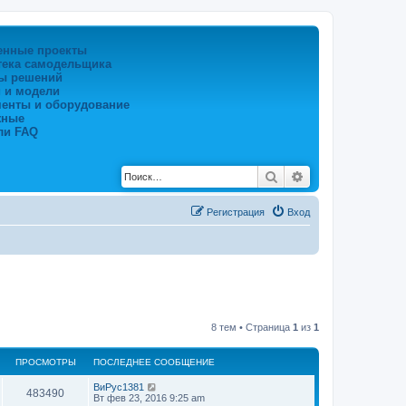
енные проекты
тека самодельщика
ы решений
 и модели
менты и оборудование
жные
ли FAQ
Поиск
Расширенный по
Регистрация
Вход
8 тем • Страница
1
из
1
ПРОСМОТРЫ
ПОСЛЕДНЕЕ СООБЩЕНИЕ
ВиРус1381
483490
Вт фев 23, 2016 9:25 am