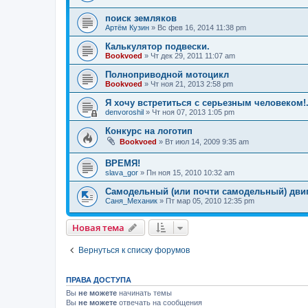
поиск земляков
Артём Кузин
»
Вс фев 16, 2014 11:38 pm
Калькулятор подвески.
Bookvoed
»
Чт дек 29, 2011 11:07 am
Полноприводной мотоцикл
Bookvoed
»
Чт ноя 21, 2013 2:58 pm
Я хочу встретиться с серьезным человеком!.
denvoroshil
»
Чт ноя 07, 2013 1:05 pm
Конкурс на логотип
Bookvoed
»
Вт июл 14, 2009 9:35 am
ВРЕМЯ!
slava_gor
»
Пн ноя 15, 2010 10:32 am
Самодельный (или почти самодельный) двиг
Саня_Механик
»
Пт мар 05, 2010 12:35 pm
Новая тема
Вернуться к списку форумов
ПРАВА ДОСТУПА
Вы
не можете
начинать темы
Вы
не можете
отвечать на сообщения