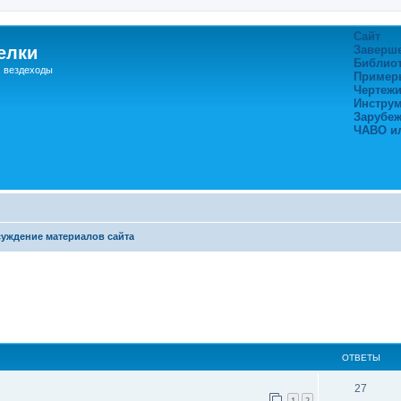
Сайт
елки
Заверш
Библио
, вездеходы
Пример
Чертежи
Инстру
Зарубе
ЧАВО и
уждение материалов сайта
ширенный поиск
ОТВЕТЫ
27
1
2