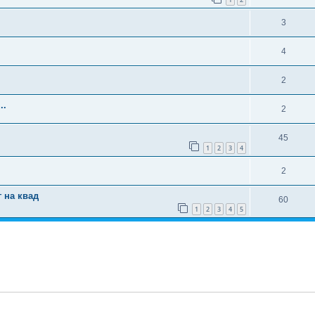
3
4
2
..
2
45
1
2
3
4
2
 на квад
60
1
2
3
4
5