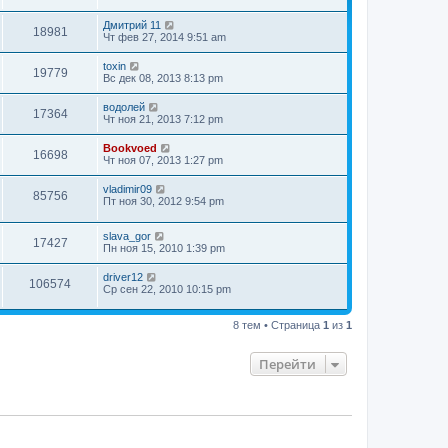
Дмитрий 11
18981
Чт фев 27, 2014 9:51 am
toxin
19779
Вс дек 08, 2013 8:13 pm
водолей
17364
Чт ноя 21, 2013 7:12 pm
Bookvoed
16698
Чт ноя 07, 2013 1:27 pm
vladimir09
85756
Пт ноя 30, 2012 9:54 pm
slava_gor
17427
Пн ноя 15, 2010 1:39 pm
driver12
106574
Ср сен 22, 2010 10:15 pm
8 тем • Страница
1
из
1
Перейти