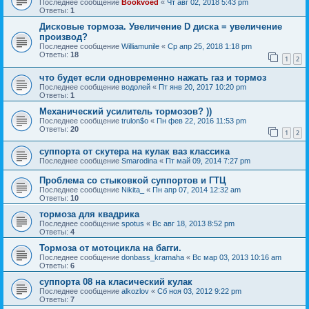
Последнее сообщение
Bookvoed
«
Чт авг 02, 2018 5:43 pm
Ответы:
1
Дисковые тормоза. Увеличение D диска = увеличение
производ?
Последнее сообщение
Williamunile
«
Ср апр 25, 2018 1:18 pm
Ответы:
18
1
2
что будет если одновременно нажать газ и тормоз
Последнее сообщение
водолей
«
Пт янв 20, 2017 10:20 pm
Ответы:
1
Механический усилитель тормозов? ))
Последнее сообщение
trulon$o
«
Пн фев 22, 2016 11:53 pm
Ответы:
20
1
2
суппорта от скутера на кулак ваз классика
Последнее сообщение
Smarodina
«
Пт май 09, 2014 7:27 pm
Проблема со стыковкой суппортов и ГТЦ
Последнее сообщение
Nikita_
«
Пн апр 07, 2014 12:32 am
Ответы:
10
тормоза для квадрика
Последнее сообщение
spotus
«
Вс авг 18, 2013 8:52 pm
Ответы:
4
Тормоза от мотоцикла на багги.
Последнее сообщение
donbass_kramaha
«
Вс мар 03, 2013 10:16 am
Ответы:
6
суппорта 08 на класический кулак
Последнее сообщение
alkozlov
«
Сб ноя 03, 2012 9:22 pm
Ответы:
7