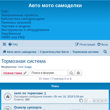
Авто мото самоделки
Сайт
Завершенные проекты
Библиотека самодельщика
Примеры решений
Чертежи и модели
Инструменты и оборудование
Зарубежные
ЧАВО или FAQ
FAQ
Регистрация
Вход
П
Авто мото самоделки
Строительство багги
Тормозная система
о
Тормозная система
и
Модератор:
User buggy
с
Поиск
Расширенный пои
Новая тема
к
23 темы • Страница
1
из
1
Темы
хелп по тормозам :)
Последнее сообщение
koswin
«
Вт окт 16, 2018 5:09 pm
Ответы:
103
1
4
5
6
7
…
Осмотр суппорта