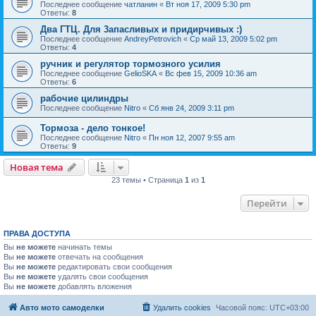
Последнее сообщение
чатланин
«
Вт ноя 17, 2009 5:30 pm
Ответы:
8
Два ГТЦ. Для 3апасливых и придирчивых :)
Последнее сообщение
AndreyPetrovich
«
Ср май 13, 2009 5:02 pm
Ответы:
4
ручник и регулятор тормозного усилия
Последнее сообщение
GelioSKA
«
Вс фев 15, 2009 10:36 am
Ответы:
6
рабочие цилиндры
Последнее сообщение
Nitro
«
Сб янв 24, 2009 3:11 pm
Тормоза - дело тонкое!
Последнее сообщение
Nitro
«
Пн ноя 12, 2007 9:55 am
Ответы:
9
Новая тема
23 темы • Страница
1
из
1
Перейти
ПРАВА ДОСТУПА
Вы
не можете
начинать темы
Вы
не можете
отвечать на сообщения
Вы
не можете
редактировать свои сообщения
Вы
не можете
удалять свои сообщения
Вы
не можете
добавлять вложения
Авто мото самоделки
Удалить cookies
Часовой пояс:
UTC+03:00