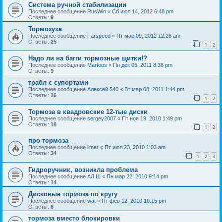
Система ручной стабилизации
Последнее сообщение
RusWin
«
Сб июл 14, 2012 6:48 pm
Ответы:
9
Тормозуха
Последнее сообщение
Farspeed
«
Пт мар 09, 2012 12:26 am
Ответы:
25
1
2
Надо ли на багги тормозные щитки!?
Последнее сообщение
Martoos
«
Пн дек 05, 2011 8:38 pm
Ответы:
9
трабл с супортами
Последнее сообщение
Алексей.540
«
Вт мар 08, 2011 1:44 pm
Ответы:
16
1
2
Тормоза в квадровские 12-тые диски
Последнее сообщение
sergey2007
«
Пт ноя 19, 2010 1:49 pm
Ответы:
18
1
2
про тормоза
Последнее сообщение
ilmar
«
Пт июл 23, 2010 1:03 am
Ответы:
34
1
2
3
Гидроручник, возникла проблема
Последнее сообщение
АЛ Ш
«
Пн мар 22, 2010 9:14 pm
Ответы:
14
Дисковые тормоза по кругу
Последнее сообщение
wat
«
Пт фев 12, 2010 10:15 pm
Ответы:
8
тормоза вместо блокировки