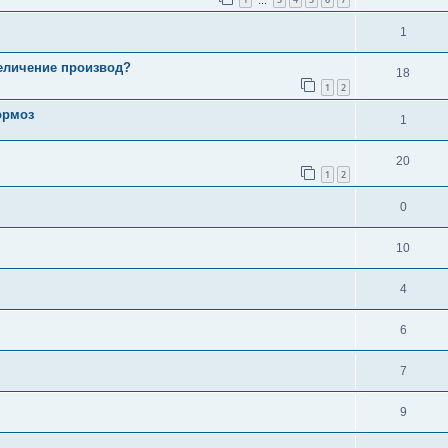
…
1
величение производ?
18
1
2
ормоз
1
20
1
2
0
10
4
6
7
9