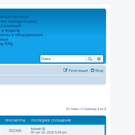
енные проекты
тека самодельщика
ы решений
 и модели
менты и оборудование
жные
ли FAQ
Поиск
Расширенный по
Регистрация
Вход
23 темы • Страница
1
из
1
ПРОСМОТРЫ
ПОСЛЕДНЕЕ СООБЩЕНИЕ
koswin
352306
Вт окт 16, 2018 5:09 pm