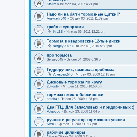
Sfairat
»
Вс фев 04, 2007 4:21 pm
Надо ли на багги тормозные щитки!?
Алексей.540
»
Сб дек 03, 2011 11:39 pm
трабл с супортами
KryZS
»
Чт мар 03, 2011 12:21 pm
Тормоза в квадровские 12-тые диски
sergey2007
»
Пн ноя 01, 2010 5:30 pm
про тормоза
Sergey645
»
Вт сен 04, 2007 6:36 pm
Гидроручник, возникла проблема
Алексей.540
»
Чт сен 03, 2009 12:15 am
Дисковые тормоза по кругу
25kostik
»
Чт фев 11, 2010 10:50 pm
тормоза вместо блокировки
antoha
»
Пт сен 25, 2009 4:28 pm
Два ГТЦ. Для 3апасливых и придирчивых :)
Volgovod
»
Вс ноя 23, 2008 11:04 pm
ручник и регулятор тормозного усилия
Nitro
»
Ср фев 11, 2009 11:17 pm
рабочие цилиндры
Nitro
»
Сб янв 24, 2009 3:11 pm