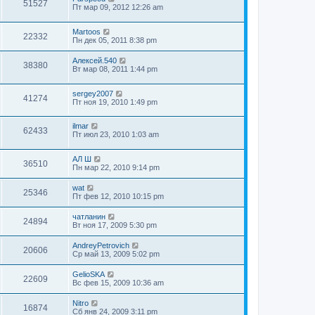
51527
Пт мар 09, 2012 12:26 am
Martoos
22332
Пн дек 05, 2011 8:38 pm
Алексей.540
38380
Вт мар 08, 2011 1:44 pm
sergey2007
41274
Пт ноя 19, 2010 1:49 pm
ilmar
62433
Пт июл 23, 2010 1:03 am
АЛ Ш
36510
Пн мар 22, 2010 9:14 pm
wat
25346
Пт фев 12, 2010 10:15 pm
чатланин
24894
Вт ноя 17, 2009 5:30 pm
AndreyPetrovich
20606
Ср май 13, 2009 5:02 pm
GelioSKA
22609
Вс фев 15, 2009 10:36 am
Nitro
16874
Сб янв 24, 2009 3:11 pm