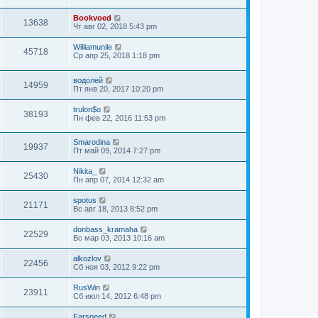
Bookvoed
13638
Чт авг 02, 2018 5:43 pm
Williamunile
45718
Ср апр 25, 2018 1:18 pm
водолей
14959
Пт янв 20, 2017 10:20 pm
trulon$o
38193
Пн фев 22, 2016 11:53 pm
Smarodina
19937
Пт май 09, 2014 7:27 pm
Nikita_
25430
Пн апр 07, 2014 12:32 am
spotus
21171
Вс авг 18, 2013 8:52 pm
donbass_kramaha
22529
Вс мар 03, 2013 10:16 am
alkozlov
22456
Сб ноя 03, 2012 9:22 pm
RusWin
23911
Сб июл 14, 2012 6:48 pm
Farspeed