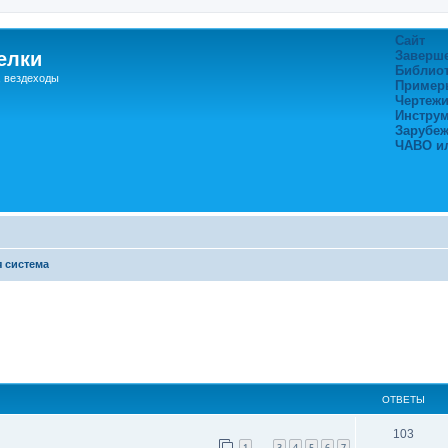
Сайт
елки
Заверш
Библио
, вездеходы
Пример
Чертежи
Инстру
Зарубе
ЧАВО и
 система
ширенный поиск
ОТВЕТЫ
103
1
3
4
5
6
7