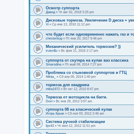
Осмотр суппорта
Давид
»
Чт авг 02, 2018 3:25 pm
Дисковые тормоза. Увеличение D диска = у
Vi
»
Ср янв 13, 2010 11:12 pm
что будет если одновременно нажать газ и т
chesterbug
»
Пт янв 20, 2017 9:46 pm
Механический усилитель тормозов? ))
trulon$o
»
Вс фев 21, 2016 2:17 pm
суппорта от скутера на кулак ваз классика
Smarodina
»
Пт май 09, 2014 7:27 pm
Проблема со стыковкой суппортов и ГТЦ
Nikita_
»
Сб апр 05, 2014 1:40 pm
тормоза для квадрика
miha1972
»
Вт окт 12, 2010 8:47 pm
Тормоза от мотоцикла на багги.
Doxl
»
Вс янв 29, 2012 3:07 am
суппорта 08 на класический кулак
Игорь Крым
»
Сб ноя 03, 2012 2:46 am
Система ручной стабилизации
fps43
»
Чт июл 12, 2012 11:51 pm
Тормозуха