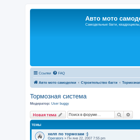
Авто мото самод
Самодельные багги, квадроциклы
Ссылки
FAQ
Авто мото самоделки
Строительство багги
Тормозная
Тормозная система
Модератор:
User buggy
Поиск
Рас
Новая тема
ТЕМЫ
хелп по тормозам :)
Operators
»
Пн янв 22, 2007 7:55 pm