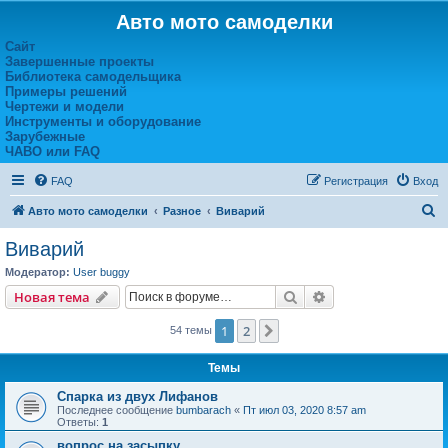
Авто мото самоделки
Сайт
Завершенные проекты
Библиотека самодельщика
Примеры решений
Чертежи и модели
Инструменты и оборудование
Зарубежные
ЧАВО или FAQ
FAQ
Регистрация
Вход
П
Авто мото самоделки
Разное
Виварий
о
Виварий
и
Модератор:
User buggy
с
Поиск
Расширенный пои
Новая тема
к
1
2
След.
54 темы
Темы
Спарка из двух Лифанов
Последнее сообщение
bumbarach
«
Пт июл 03, 2020 8:57 am
Ответы:
1
вопрос на засыпку