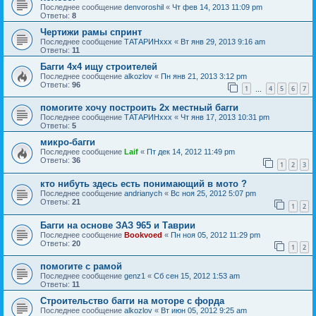
Последнее сообщение
denvoroshil
«
Чт фев 14, 2013 11:09 pm
Ответы:
8
Чертижи рамы спринт
Последнее сообщение
ТАТАРИНххх
«
Вт янв 29, 2013 9:16 am
Ответы:
11
Багги 4х4 ищу строителей
Последнее сообщение
alkozlov
«
Пн янв 21, 2013 3:12 pm
Ответы:
96
1
4
5
6
7
…
помогите хочу построить 2х местный багги
Последнее сообщение
ТАТАРИНххх
«
Чт янв 17, 2013 10:31 pm
Ответы:
5
микро-багги
Последнее сообщение
Laif
«
Пт дек 14, 2012 11:49 pm
Ответы:
36
1
2
3
кто нибуть здесь есть понимающий в мото ?
Последнее сообщение
andrianych
«
Вс ноя 25, 2012 5:07 pm
Ответы:
21
1
2
Багги на основе ЗАЗ 965 и Таврии
Последнее сообщение
Bookvoed
«
Пн ноя 05, 2012 11:29 pm
Ответы:
20
1
2
помогите с рамой
Последнее сообщение
genz1
«
Сб сен 15, 2012 1:53 am
Ответы:
11
Строительство багги на моторе с форда
Последнее сообщение
alkozlov
«
Вт июн 05, 2012 9:25 am