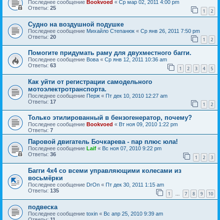
Последнее сообщение
Bookvoed
«
Ср мар 02, 2011 4:00 pm
Ответы:
25
1
2
Судно на воздушной подушке
Последнее сообщение
Михайло Степанюк
«
Ср янв 26, 2011 7:50 pm
Ответы:
20
1
2
Помогите придумать раму для двухместного багги.
Последнее сообщение
Вова
«
Ср янв 12, 2011 10:36 am
Ответы:
63
1
2
3
4
5
Как уйти от регистрации самодельного
мотоэлектротранспорта.
Последнее сообщение
Перж
«
Пт дек 10, 2010 12:27 am
Ответы:
17
1
2
Только этилированный в бензогенератор, почему?
Последнее сообщение
Bookvoed
«
Вт ноя 09, 2010 1:22 pm
Ответы:
7
Паровой двигатель Бочкарева - пар плюс юла!
Последнее сообщение
Laif
«
Вс ноя 07, 2010 9:22 pm
Ответы:
36
1
2
3
Багги 4х4 со всеми управляющими колесами из
восьмёрки
Последнее сообщение
DrOn
«
Пт дек 30, 2011 1:15 am
Ответы:
135
1
7
8
9
10
…
подвеска
Последнее сообщение
toxin
«
Вс апр 25, 2010 9:39 am
Ответы:
11