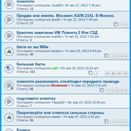
помогите
Последнее сообщение
,fuub93
«
Вт авг 27, 2013 7:48 pm
Ответы:
12
Продаю или меняю. Москвич АЗЛК-2141. В Москве.
Последнее сообщение
ilya38
«
Чт авг 22, 2013 7:09 am
Ответы:
17
1
2
Криплня зажигание ИЖ Планета 2 Или СЗД
Последнее сообщение
Ivan66
«
Чт авг 15, 2013 7:10 pm
Ответы:
3
багги из заз 968м
Последнее сообщение
fanatus
«
Чт июл 25, 2013 6:44 pm
Ответы:
45
1
2
3
4
Большая багги.
Последнее сообщение
Laif
«
Пн ноя 18, 2013 10:15 am
Ответы:
321
1
19
20
21
22
…
помогите реализовать откл/подкл переднего привода
Последнее сообщение
Bookvoed
«
Чт июн 13, 2013 3:31 pm
Ответы:
66
1
2
3
4
5
подскажите новичку
Последнее сообщение
Тимур62
«
Вс апр 14, 2013 10:36 pm
Ответы:
7
Покритикуйте или отметьте сильные стороны
Последнее сообщение
slawik
«
Чт мар 07, 2013 1:41 pm
Ответы:
56
1
2
3
4
Колесо.