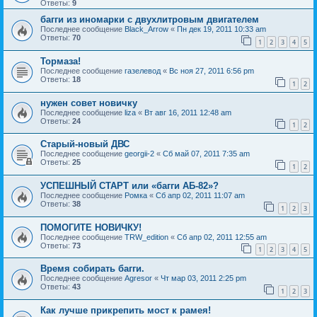
Ответы:
9
багги из иномарки с двухлитровым двигателем
Последнее сообщение
Black_Arrow
«
Пн дек 19, 2011 10:33 am
Ответы:
70
1
2
3
4
5
Тормаза!
Последнее сообщение
газелевод
«
Вс ноя 27, 2011 6:56 pm
Ответы:
18
1
2
нужен совет новичку
Последнее сообщение
liza
«
Вт авг 16, 2011 12:48 am
Ответы:
24
1
2
Старый-новый ДВС
Последнее сообщение
georgii-2
«
Сб май 07, 2011 7:35 am
Ответы:
25
1
2
УСПЕШНЫЙ СТАРТ или «багги АБ-82»?
Последнее сообщение
Ромка
«
Сб апр 02, 2011 11:07 am
Ответы:
38
1
2
3
ПОМОГИТЕ НОВИЧКУ!
Последнее сообщение
TRW_edition
«
Сб апр 02, 2011 12:55 am
Ответы:
73
1
2
3
4
5
Время собирать багги.
Последнее сообщение
Agresor
«
Чт мар 03, 2011 2:25 pm
Ответы:
43
1
2
3
Как лучше прикрепить мост к рамея!