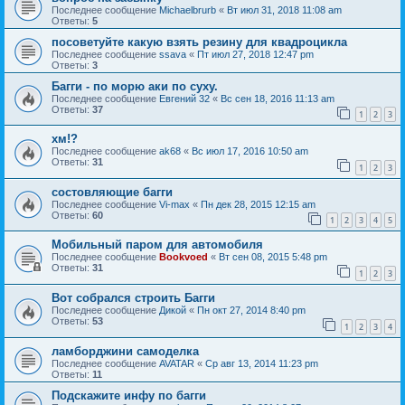
Последнее сообщение
Michaelbrurb
«
Вт июл 31, 2018 11:08 am
Ответы:
5
посоветуйте какую взять резину для квадроцикла
Последнее сообщение
ssava
«
Пт июл 27, 2018 12:47 pm
Ответы:
3
Багги - по морю аки по суху.
Последнее сообщение
Евгений 32
«
Вс сен 18, 2016 11:13 am
Ответы:
37
1
2
3
хм!?
Последнее сообщение
ak68
«
Вс июл 17, 2016 10:50 am
Ответы:
31
1
2
3
состовляющие багги
Последнее сообщение
Vi-max
«
Пн дек 28, 2015 12:15 am
Ответы:
60
1
2
3
4
5
Мобильный паром для автомобиля
Последнее сообщение
Bookvoed
«
Вт сен 08, 2015 5:48 pm
Ответы:
31
1
2
3
Вот собрался строить Багги
Последнее сообщение
Дикой
«
Пн окт 27, 2014 8:40 pm
Ответы:
53
1
2
3
4
ламборджини самоделка
Последнее сообщение
AVATAR
«
Ср авг 13, 2014 11:23 pm
Ответы:
11
Подскажите инфу по багги