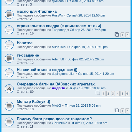
Последнее сообщение
qweleon
«
Пт июн 20, 2014 8:07 am
Ответы:
3
масло для 4тактника
Последнее сообщение
RusWin
«
Ср май 28, 2014 12:56 pm
Ответы:
2
строительство квадра (с двигателем от оки)
Последнее сообщение
Тавровод
«
Сб апр 26, 2014 7:43 pm
Ответы:
15
1
2
Навител
Последнее сообщение
MilesTails
«
Ср фев 19, 2014 11:49 pm
тех задание
Последнее сообщение
Artem58
«
Вс фев 02, 2014 9:26 pm
Ответы:
12
Не сливайте меня сюда,я сам)))
Последнее сообщение
dopingcontroller
«
Ср янв 15, 2014 1:20 am
Ответы:
7
Очередное багги на ВАЗовских агрегатах.
Последнее сообщение
АндрОв
«
Чт дек 19, 2013 10:18 am
Ответы:
80
1
2
3
4
5
6
Монстр Каблук ;))
Последнее сообщение
MwbG
«
Пт ноя 15, 2013 5:08 pm
Ответы:
18
1
2
Почему багги редко делают тандемом?
Последнее сообщение
GoBliNuke
«
Чт окт 17, 2013 10:58 am
Ответы:
11