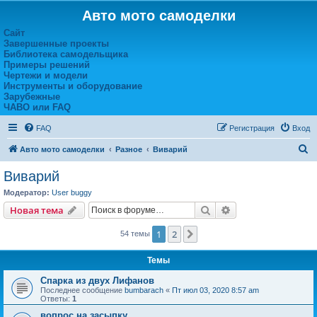
Авто мото самоделки
Сайт
Завершенные проекты
Библиотека самодельщика
Примеры решений
Чертежи и модели
Инструменты и оборудование
Зарубежные
ЧАВО или FAQ
FAQ
Регистрация
Вход
П
Авто мото самоделки
Разное
Виварий
о
Виварий
и
Модератор:
User buggy
с
Поиск
Расширенный пои
Новая тема
к
1
2
След.
54 темы
Темы
Спарка из двух Лифанов
Последнее сообщение
bumbarach
«
Пт июл 03, 2020 8:57 am
Ответы:
1
вопрос на засыпку