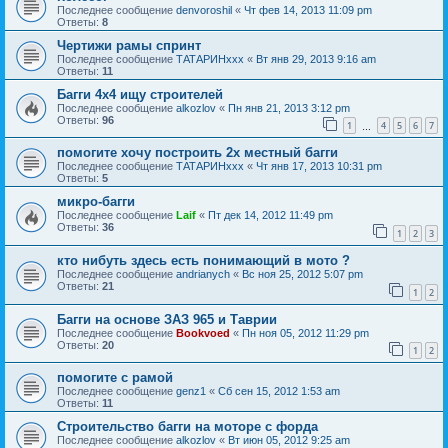
Последнее сообщение
denvoroshil
«
Чт фев 14, 2013 11:09 pm
Ответы:
8
Чертижи рамы спринт
Последнее сообщение
ТАТАРИНххх
«
Вт янв 29, 2013 9:16 am
Ответы:
11
Багги 4х4 ищу строителей
Последнее сообщение
alkozlov
«
Пн янв 21, 2013 3:12 pm
Ответы:
96
1
4
5
6
7
…
помогите хочу построить 2х местный багги
Последнее сообщение
ТАТАРИНххх
«
Чт янв 17, 2013 10:31 pm
Ответы:
5
микро-багги
Последнее сообщение
Laif
«
Пт дек 14, 2012 11:49 pm
Ответы:
36
1
2
3
кто нибуть здесь есть понимающий в мото ?
Последнее сообщение
andrianych
«
Вс ноя 25, 2012 5:07 pm
Ответы:
21
1
2
Багги на основе ЗАЗ 965 и Таврии
Последнее сообщение
Bookvoed
«
Пн ноя 05, 2012 11:29 pm
Ответы:
20
1
2
помогите с рамой
Последнее сообщение
genz1
«
Сб сен 15, 2012 1:53 am
Ответы:
11
Строительство багги на моторе с форда
Последнее сообщение
alkozlov
«
Вт июн 05, 2012 9:25 am