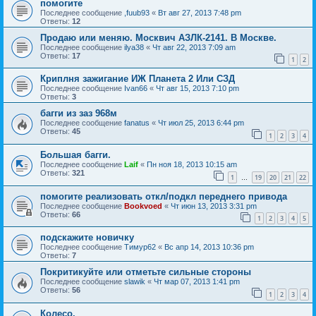
помогите
Последнее сообщение
,fuub93
«
Вт авг 27, 2013 7:48 pm
Ответы:
12
Продаю или меняю. Москвич АЗЛК-2141. В Москве.
Последнее сообщение
ilya38
«
Чт авг 22, 2013 7:09 am
Ответы:
17
1
2
Криплня зажигание ИЖ Планета 2 Или СЗД
Последнее сообщение
Ivan66
«
Чт авг 15, 2013 7:10 pm
Ответы:
3
багги из заз 968м
Последнее сообщение
fanatus
«
Чт июл 25, 2013 6:44 pm
Ответы:
45
1
2
3
4
Большая багги.
Последнее сообщение
Laif
«
Пн ноя 18, 2013 10:15 am
Ответы:
321
1
19
20
21
22
…
помогите реализовать откл/подкл переднего привода
Последнее сообщение
Bookvoed
«
Чт июн 13, 2013 3:31 pm
Ответы:
66
1
2
3
4
5
подскажите новичку
Последнее сообщение
Тимур62
«
Вс апр 14, 2013 10:36 pm
Ответы:
7
Покритикуйте или отметьте сильные стороны
Последнее сообщение
slawik
«
Чт мар 07, 2013 1:41 pm
Ответы:
56
1
2
3
4
Колесо.