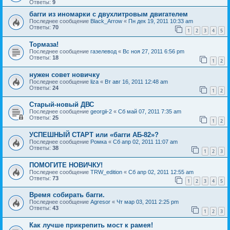
Ответы:
9
багги из иномарки с двухлитровым двигателем
Последнее сообщение
Black_Arrow
«
Пн дек 19, 2011 10:33 am
Ответы:
70
1
2
3
4
5
Тормаза!
Последнее сообщение
газелевод
«
Вс ноя 27, 2011 6:56 pm
Ответы:
18
1
2
нужен совет новичку
Последнее сообщение
liza
«
Вт авг 16, 2011 12:48 am
Ответы:
24
1
2
Старый-новый ДВС
Последнее сообщение
georgii-2
«
Сб май 07, 2011 7:35 am
Ответы:
25
1
2
УСПЕШНЫЙ СТАРТ или «багги АБ-82»?
Последнее сообщение
Ромка
«
Сб апр 02, 2011 11:07 am
Ответы:
38
1
2
3
ПОМОГИТЕ НОВИЧКУ!
Последнее сообщение
TRW_edition
«
Сб апр 02, 2011 12:55 am
Ответы:
73
1
2
3
4
5
Время собирать багги.
Последнее сообщение
Agresor
«
Чт мар 03, 2011 2:25 pm
Ответы:
43
1
2
3
Как лучше прикрепить мост к рамея!