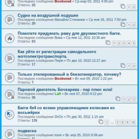
Последнее сообщение
Bookvoed
«
Ср мар 02, 2011 4:00 pm
Ответы:
25
1
2
Судно на воздушной подушке
Последнее сообщение
Михайло Степанюк
«
Ср янв 26, 2011 7:50 pm
Ответы:
20
1
2
Помогите придумать раму для двухместного багги.
Последнее сообщение
Вова
«
Ср янв 12, 2011 10:36 am
Ответы:
63
1
2
3
4
5
Как уйти от регистрации самодельного
мотоэлектротранспорта.
Последнее сообщение
Перж
«
Пт дек 10, 2010 12:27 am
Ответы:
17
1
2
Только этилированный в бензогенератор, почему?
Последнее сообщение
Bookvoed
«
Вт ноя 09, 2010 1:22 pm
Ответы:
7
Паровой двигатель Бочкарева - пар плюс юла!
Последнее сообщение
Laif
«
Вс ноя 07, 2010 9:22 pm
Ответы:
36
1
2
3
Багги 4х4 со всеми управляющими колесами из
восьмёрки
Последнее сообщение
DrOn
«
Пт дек 30, 2011 1:15 am
Ответы:
135
1
7
8
9
10
…
подвеска
Последнее сообщение
toxin
«
Вс апр 25, 2010 9:39 am
Ответы:
11