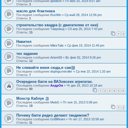
Последнее сообщение
qweleon
«
Пт июн 20, 2014 8:07 am
Ответы:
3
масло для 4тактника
Последнее сообщение
RusWin
«
Ср май 28, 2014 12:56 pm
Ответы:
2
строительство квадра (с двигателем от оки)
Последнее сообщение
Тавровод
«
Сб апр 26, 2014 7:43 pm
Ответы:
15
1
2
Навител
Последнее сообщение
MilesTails
«
Ср фев 19, 2014 11:49 pm
тех задание
Последнее сообщение
Artem58
«
Вс фев 02, 2014 9:26 pm
Ответы:
12
Не сливайте меня сюда,я сам)))
Последнее сообщение
dopingcontroller
«
Ср янв 15, 2014 1:20 am
Ответы:
7
Очередное багги на ВАЗовских агрегатах.
Последнее сообщение
АндрОв
«
Чт дек 19, 2013 10:18 am
Ответы:
80
1
2
3
4
5
6
Монстр Каблук ;))
Последнее сообщение
MwbG
«
Пт ноя 15, 2013 5:08 pm
Ответы:
18
1
2
Почему багги редко делают тандемом?
Последнее сообщение
GoBliNuke
«
Чт окт 17, 2013 10:58 am
Ответы:
11