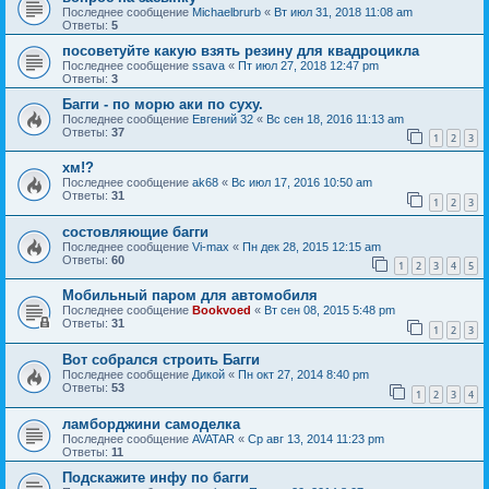
Последнее сообщение
Michaelbrurb
«
Вт июл 31, 2018 11:08 am
Ответы:
5
посоветуйте какую взять резину для квадроцикла
Последнее сообщение
ssava
«
Пт июл 27, 2018 12:47 pm
Ответы:
3
Багги - по морю аки по суху.
Последнее сообщение
Евгений 32
«
Вс сен 18, 2016 11:13 am
Ответы:
37
1
2
3
хм!?
Последнее сообщение
ak68
«
Вс июл 17, 2016 10:50 am
Ответы:
31
1
2
3
состовляющие багги
Последнее сообщение
Vi-max
«
Пн дек 28, 2015 12:15 am
Ответы:
60
1
2
3
4
5
Мобильный паром для автомобиля
Последнее сообщение
Bookvoed
«
Вт сен 08, 2015 5:48 pm
Ответы:
31
1
2
3
Вот собрался строить Багги
Последнее сообщение
Дикой
«
Пн окт 27, 2014 8:40 pm
Ответы:
53
1
2
3
4
ламборджини самоделка
Последнее сообщение
AVATAR
«
Ср авг 13, 2014 11:23 pm
Ответы:
11
Подскажите инфу по багги