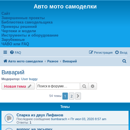
Авто мото самоделки
Сайт
Завершенные проекты
Библиотека самодельщика
Примеры решений
Чертежи и модели
Инструменты и оборудование
Зарубежные
ЧАВО или FAQ
FAQ
Регистрация
Вход
П
Авто мото самоделки
Разное
Виварий
о
Виварий
и
Модератор:
User buggy
с
Поиск
Расширенный пои
Новая тема
к
1
2
След.
54 темы
Темы
Спарка из двух Лифанов
Последнее сообщение
bumbarach
«
Пт июл 03, 2020 8:57 am
Ответы:
1
вопрос на засыпку