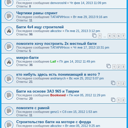
Последнее сообщение
denvoroshil
«
Чт фев 14, 2013 11:09 pm
Ответы:
8
Чертижи рамы спринт
Последнее сообщение
ТАТАРИНххх
«
Вт янв 29, 2013 9:16 am
Ответы:
11
Багги 4х4 ищу строителей
Последнее сообщение
alkozlov
«
Пн янв 21, 2013 3:12 pm
Ответы:
96
1
4
5
6
7
…
помогите хочу построить 2х местный багги
Последнее сообщение
ТАТАРИНххх
«
Чт янв 17, 2013 10:31 pm
Ответы:
5
микро-багги
Последнее сообщение
Laif
«
Пт дек 14, 2012 11:49 pm
Ответы:
36
1
2
3
кто нибуть здесь есть понимающий в мото ?
Последнее сообщение
andrianych
«
Вс ноя 25, 2012 5:07 pm
Ответы:
21
1
2
Багги на основе ЗАЗ 965 и Таврии
Последнее сообщение
Bookvoed
«
Пн ноя 05, 2012 11:29 pm
Ответы:
20
1
2
помогите с рамой
Последнее сообщение
genz1
«
Сб сен 15, 2012 1:53 am
Ответы:
11
Строительство багги на моторе с форда
Последнее сообщение
alkozlov
«
Вт июн 05, 2012 9:25 am