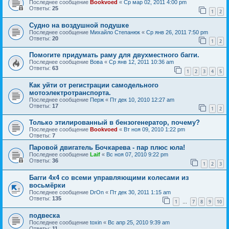
Последнее сообщение
Bookvoed
«
Ср мар 02, 2011 4:00 pm
Ответы:
25
1
2
Судно на воздушной подушке
Последнее сообщение
Михайло Степанюк
«
Ср янв 26, 2011 7:50 pm
Ответы:
20
1
2
Помогите придумать раму для двухместного багги.
Последнее сообщение
Вова
«
Ср янв 12, 2011 10:36 am
Ответы:
63
1
2
3
4
5
Как уйти от регистрации самодельного
мотоэлектротранспорта.
Последнее сообщение
Перж
«
Пт дек 10, 2010 12:27 am
Ответы:
17
1
2
Только этилированный в бензогенератор, почему?
Последнее сообщение
Bookvoed
«
Вт ноя 09, 2010 1:22 pm
Ответы:
7
Паровой двигатель Бочкарева - пар плюс юла!
Последнее сообщение
Laif
«
Вс ноя 07, 2010 9:22 pm
Ответы:
36
1
2
3
Багги 4х4 со всеми управляющими колесами из
восьмёрки
Последнее сообщение
DrOn
«
Пт дек 30, 2011 1:15 am
Ответы:
135
1
7
8
9
10
…
подвеска
Последнее сообщение
toxin
«
Вс апр 25, 2010 9:39 am
Ответы:
11