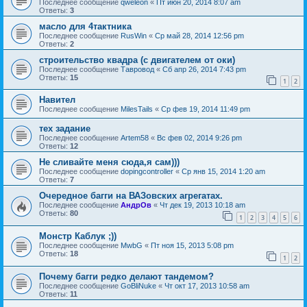
Последнее сообщение
qweleon
«
Пт июн 20, 2014 8:07 am
Ответы:
3
масло для 4тактника
Последнее сообщение
RusWin
«
Ср май 28, 2014 12:56 pm
Ответы:
2
строительство квадра (с двигателем от оки)
Последнее сообщение
Тавровод
«
Сб апр 26, 2014 7:43 pm
Ответы:
15
1
2
Навител
Последнее сообщение
MilesTails
«
Ср фев 19, 2014 11:49 pm
тех задание
Последнее сообщение
Artem58
«
Вс фев 02, 2014 9:26 pm
Ответы:
12
Не сливайте меня сюда,я сам)))
Последнее сообщение
dopingcontroller
«
Ср янв 15, 2014 1:20 am
Ответы:
7
Очередное багги на ВАЗовских агрегатах.
Последнее сообщение
АндрОв
«
Чт дек 19, 2013 10:18 am
Ответы:
80
1
2
3
4
5
6
Монстр Каблук ;))
Последнее сообщение
MwbG
«
Пт ноя 15, 2013 5:08 pm
Ответы:
18
1
2
Почему багги редко делают тандемом?
Последнее сообщение
GoBliNuke
«
Чт окт 17, 2013 10:58 am
Ответы:
11