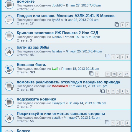
помогите
Последнее сообщение
,fuub93
«
Вт авг 27, 2013 7:48 pm
Ответы:
12
Продаю или меняю. Москвич АЗЛК-2141. В Москве.
Последнее сообщение
ilya38
«
Чт авг 22, 2013 7:09 am
Ответы:
17
1
2
Криплня зажигание ИЖ Планета 2 Или СЗД
Последнее сообщение
Ivan66
«
Чт авг 15, 2013 7:10 pm
Ответы:
3
багги из заз 968м
Последнее сообщение
fanatus
«
Чт июл 25, 2013 6:44 pm
Ответы:
45
1
2
3
4
Большая багги.
Последнее сообщение
Laif
«
Пн ноя 18, 2013 10:15 am
Ответы:
321
1
19
20
21
22
…
помогите реализовать откл/подкл переднего привода
Последнее сообщение
Bookvoed
«
Чт июн 13, 2013 3:31 pm
Ответы:
66
1
2
3
4
5
подскажите новичку
Последнее сообщение
Тимур62
«
Вс апр 14, 2013 10:36 pm
Ответы:
7
Покритикуйте или отметьте сильные стороны
Последнее сообщение
slawik
«
Чт мар 07, 2013 1:41 pm
Ответы:
56
1
2
3
4
Колесо.