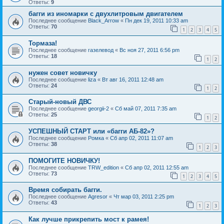
Ответы:
9
багги из иномарки с двухлитровым двигателем
Последнее сообщение
Black_Arrow
«
Пн дек 19, 2011 10:33 am
Ответы:
70
1
2
3
4
5
Тормаза!
Последнее сообщение
газелевод
«
Вс ноя 27, 2011 6:56 pm
Ответы:
18
1
2
нужен совет новичку
Последнее сообщение
liza
«
Вт авг 16, 2011 12:48 am
Ответы:
24
1
2
Старый-новый ДВС
Последнее сообщение
georgii-2
«
Сб май 07, 2011 7:35 am
Ответы:
25
1
2
УСПЕШНЫЙ СТАРТ или «багги АБ-82»?
Последнее сообщение
Ромка
«
Сб апр 02, 2011 11:07 am
Ответы:
38
1
2
3
ПОМОГИТЕ НОВИЧКУ!
Последнее сообщение
TRW_edition
«
Сб апр 02, 2011 12:55 am
Ответы:
73
1
2
3
4
5
Время собирать багги.
Последнее сообщение
Agresor
«
Чт мар 03, 2011 2:25 pm
Ответы:
43
1
2
3
Как лучше прикрепить мост к рамея!