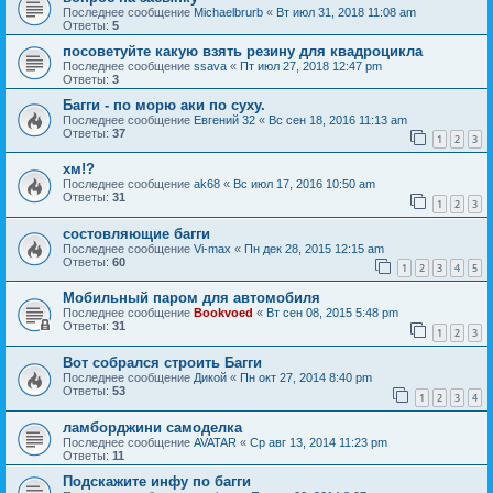
Последнее сообщение
Michaelbrurb
«
Вт июл 31, 2018 11:08 am
Ответы:
5
посоветуйте какую взять резину для квадроцикла
Последнее сообщение
ssava
«
Пт июл 27, 2018 12:47 pm
Ответы:
3
Багги - по морю аки по суху.
Последнее сообщение
Евгений 32
«
Вс сен 18, 2016 11:13 am
Ответы:
37
1
2
3
хм!?
Последнее сообщение
ak68
«
Вс июл 17, 2016 10:50 am
Ответы:
31
1
2
3
состовляющие багги
Последнее сообщение
Vi-max
«
Пн дек 28, 2015 12:15 am
Ответы:
60
1
2
3
4
5
Мобильный паром для автомобиля
Последнее сообщение
Bookvoed
«
Вт сен 08, 2015 5:48 pm
Ответы:
31
1
2
3
Вот собрался строить Багги
Последнее сообщение
Дикой
«
Пн окт 27, 2014 8:40 pm
Ответы:
53
1
2
3
4
ламборджини самоделка
Последнее сообщение
AVATAR
«
Ср авг 13, 2014 11:23 pm
Ответы:
11
Подскажите инфу по багги