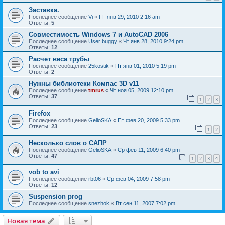
Заставка.
Последнее сообщение
Vi
«
Пт янв 29, 2010 2:16 am
Ответы:
5
Совместимость Windows 7 и AutoCAD 2006
Последнее сообщение
User buggy
«
Чт янв 28, 2010 9:24 pm
Ответы:
12
Расчет веса трубы
Последнее сообщение
25kostik
«
Пт янв 01, 2010 5:19 pm
Ответы:
2
Нужны библиотеки Компас 3D v11
Последнее сообщение
tmrus
«
Чт ноя 05, 2009 12:10 pm
Ответы:
37
1
2
3
Firefox
Последнее сообщение
GelioSKA
«
Пт фев 20, 2009 5:33 pm
Ответы:
23
1
2
Несколько слов о САПР
Последнее сообщение
GelioSKA
«
Ср фев 11, 2009 6:40 pm
Ответы:
47
1
2
3
4
vob to avi
Последнее сообщение
rbt06
«
Ср фев 04, 2009 7:58 pm
Ответы:
12
Suspension prog
Последнее сообщение
snezhok
«
Вт сен 11, 2007 7:02 pm
Новая тема