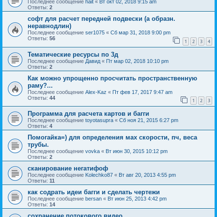
Последнее сообщение
hait
«
Вт окт 02, 2018 9:15 am
Ответы:
2
софт для расчет передней подвески (а образн.
неравнодлин)
Последнее сообщение
ser1075
«
Сб мар 31, 2018 9:00 pm
Ответы:
56
1
2
3
4
Тематические ресурсы по 3д
Последнее сообщение
Давид
«
Пт мар 02, 2018 10:10 pm
Ответы:
2
Как можно упрощенно просчитать пространственную
раму?...
Последнее сообщение
Alex-Kaz
«
Пт фев 17, 2017 9:47 am
Ответы:
44
1
2
3
Программа для расчета картов и багги
Последнее сообщение
toyotasupra
«
Сб ноя 21, 2015 6:27 pm
Ответы:
4
Помогайка=) для определения мах скорости, пч, веса
трубы.
Последнее сообщение
vovka
«
Вт июн 30, 2015 10:12 pm
Ответы:
2
сканирование негатифоф
Последнее сообщение
Kolechko87
«
Вт авг 20, 2013 4:55 pm
Ответы:
11
как содрать идеи багги и сделать чертежи
Последнее сообщение
bersan
«
Вт июн 25, 2013 4:42 pm
Ответы:
14
сохранение потокового видео