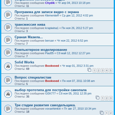
Последнее сообщение
Chydik
«
Чт апр 04, 2013 10:18 pm
Ответы:
11
Программа для записи видео с экрана
Последнее сообщение
Klementieff
«
Ср дек 12, 2012 4:02 pm
Ответы:
1
трансмиссия нива
Последнее сообщение
krapiwina1
«
Пн ноя 26, 2012 5:27 pm
Ответы:
3
Сраная Мазила...
Последнее сообщение
bersan
«
Чт ноя 22, 2012 6:52 pm
Ответы:
7
Компьютерное моделирование
Последнее сообщение
Paul35
«
Сб май 12, 2012 12:27 pm
Ответы:
7
Solid Works
Последнее сообщение
Bookvoed
«
Чт мар 01, 2012 3:31 pm
Ответы:
69
1
2
3
4
5
Вопрос специалистам
Последнее сообщение
Bookvoed
«
Пн ноя 07, 2011 10:08 am
Ответы:
5
выбор прототипа для постройки самопала
Последнее сообщение
GEK777
«
Сб ноя 05, 2011 12:35 pm
Ответы:
35
1
2
3
Три стадии развития самодельщика.
Последнее сообщение
vovanhimkin
«
Пт авг 27, 2010 10:34 pm
Ответы:
18
1
2