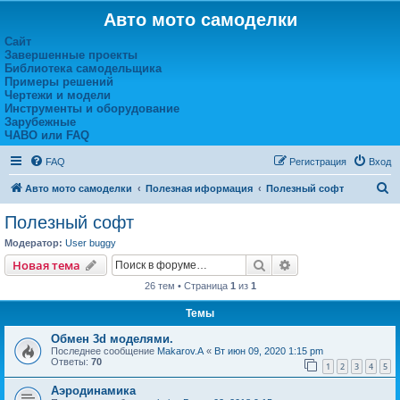
Авто мото самоделки
Сайт
Завершенные проекты
Библиотека самодельщика
Примеры решений
Чертежи и модели
Инструменты и оборудование
Зарубежные
ЧАВО или FAQ
FAQ
Регистрация
Вход
П
Авто мото самоделки
Полезная иформация
Полезный софт
о
Полезный софт
и
Модератор:
User buggy
с
Поиск
Расширенный пои
Новая тема
к
26 тем • Страница
1
из
1
Темы
Обмен 3d моделями.
Последнее сообщение
Makarov.A
«
Вт июн 09, 2020 1:15 pm
Ответы:
70
1
2
3
4
5
Аэродинамика