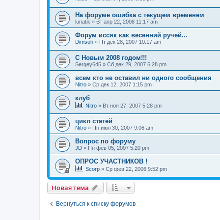
На форуме ошибка с текущем временем
lunatik
»
Вт апр 22, 2008 11:17 am
Форум иссяк как весенний ручей...
Dimsoh
»
Пт дек 28, 2007 10:17 am
С Новым 2008 годом!!!
Sergey645
»
Сб дек 29, 2007 6:28 pm
всем кто не оставил ни одного сообщения
Nitro
»
Ср дек 12, 2007 1:15 pm
клуб
Nitro
»
Вт ноя 27, 2007 5:28 pm
цикл статей
Nitro
»
Пн июл 30, 2007 9:06 am
Вопрос по форуму
JD
»
Пн фев 05, 2007 5:20 pm
ОПРОС УЧАСТНИКОВ !
Scorp
»
Ср фев 22, 2006 9:52 pm
Новая тема
Вернуться к списку форумов