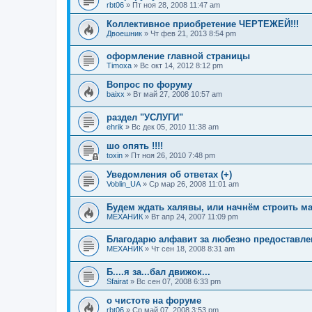
rbt06
»
Пт ноя 28, 2008 11:47 am
Коллективное приобретение ЧЕРТЕЖЕЙ!!!
Двоешник
»
Чт фев 21, 2013 8:54 pm
оформление главной страницы
Timoxa
»
Вс окт 14, 2012 8:12 pm
Вопрос по форуму
baixx
»
Вт май 27, 2008 10:57 am
раздел "УСЛУГИ"
ehrik
»
Вс дек 05, 2010 11:38 am
шо опять !!!!
toxin
»
Пт ноя 26, 2010 7:48 pm
Уведомления об ответах (+)
Voblin_UA
»
Ср мар 26, 2008 11:01 am
Будем ждать халявы, или начнём строить м
МЕХАНИК
»
Вт апр 24, 2007 11:09 pm
Благодарю алфавит за любезно предоставле
МЕХАНИК
»
Чт сен 18, 2008 8:31 am
Б....я за...бал движок...
Sfairat
»
Вс сен 07, 2008 6:33 pm
о чистоте на форуме
rbt06
»
Ср май 07, 2008 3:53 pm