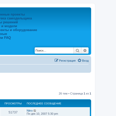
енные проекты
тека самодельщика
ы решений
 и модели
менты и оборудование
жные
ли FAQ
Поиск
Расширенный по
Регистрация
Вход
26 тем • Страница
1
из
1
ПРОСМОТРЫ
ПОСЛЕДНЕЕ СООБЩЕНИЕ
Nitro
51737
Пн дек 10, 2007 5:30 pm