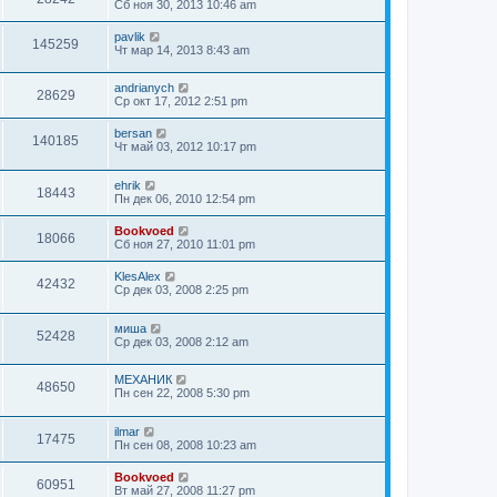
Сб ноя 30, 2013 10:46 am
pavlik
145259
Чт мар 14, 2013 8:43 am
andrianych
28629
Ср окт 17, 2012 2:51 pm
bersan
140185
Чт май 03, 2012 10:17 pm
ehrik
18443
Пн дек 06, 2010 12:54 pm
Bookvoed
18066
Сб ноя 27, 2010 11:01 pm
KlesAlex
42432
Ср дек 03, 2008 2:25 pm
миша
52428
Ср дек 03, 2008 2:12 am
МЕХАНИК
48650
Пн сен 22, 2008 5:30 pm
ilmar
17475
Пн сен 08, 2008 10:23 am
Bookvoed
60951
Вт май 27, 2008 11:27 pm