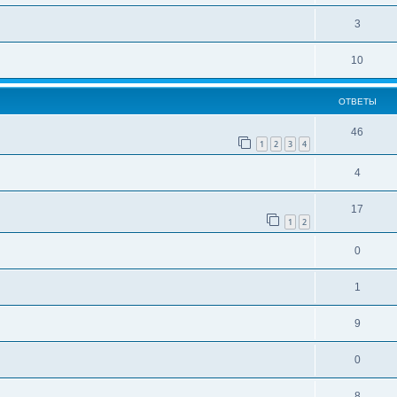
3
10
ОТВЕТЫ
46
1
2
3
4
4
17
1
2
0
1
9
0
8