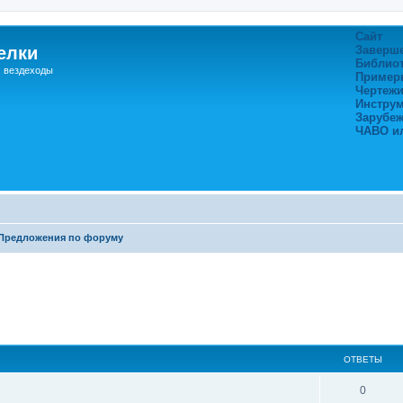
Сайт
елки
Заверш
Библио
, вездеходы
Пример
Чертежи
Инстру
Зарубе
ЧАВО и
Предложения по форуму
ширенный поиск
ОТВЕТЫ
0