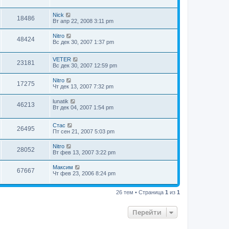
Nick
18486
Вт апр 22, 2008 3:11 pm
Nitro
48424
Вс дек 30, 2007 1:37 pm
VETER
23181
Вс дек 30, 2007 12:59 pm
Nitro
17275
Чт дек 13, 2007 7:32 pm
lunatik
46213
Вт дек 04, 2007 1:54 pm
Стас
26495
Пт сен 21, 2007 5:03 pm
Nitro
28052
Вт фев 13, 2007 3:22 pm
Максим
67667
Чт фев 23, 2006 8:24 pm
26 тем • Страница
1
из
1
Перейти