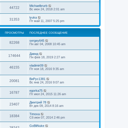
Michaelbrurb
44722
Вс июн 24, 2018 2:01 am
lyuka
31353
Пт май 11, 2007 5:25 pm
ПРОСМОТРЫ
ПОСЛЕДНЕЕ СООБЩЕНИЕ
sergey645
82268
Пн авг 04, 2008 10:45 am
Давид
174644
Пн фев 18, 2019 2:27 am
vladimir09
46155
Пт ноя 18, 2016 9:35 am
ВиРус1381
20081
Вс янв 24, 2016 9:07 am
egorka75
16787
Пт июл 24, 2015 11:26 am
Дмитрий 78
23407
Вт дек 09, 2014 8:16 am
Timoxa
18384
Сб июн 07, 2014 2:46 pm
GoBliNuke
28242