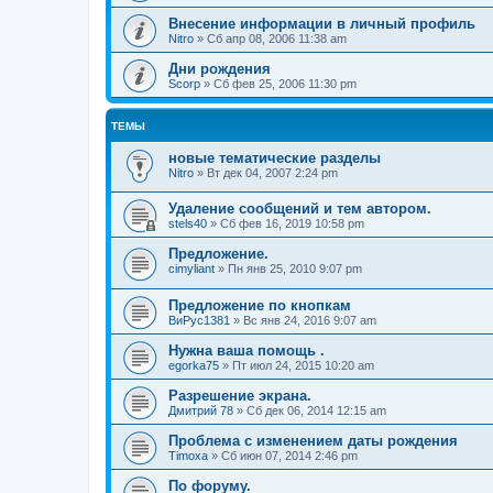
Внесение информации в личный профиль
Nitro
»
Сб апр 08, 2006 11:38 am
Дни рождения
Scorp
»
Сб фев 25, 2006 11:30 pm
ТЕМЫ
новые тематические разделы
Nitro
»
Вт дек 04, 2007 2:24 pm
Удаление сообщений и тем автором.
stels40
»
Сб фев 16, 2019 10:58 pm
Предложение.
cimyliant
»
Пн янв 25, 2010 9:07 pm
Предложение по кнопкам
ВиРус1381
»
Вс янв 24, 2016 9:07 am
Нужна ваша помощь .
egorka75
»
Пт июл 24, 2015 10:20 am
Разрешение экрана.
Дмитрий 78
»
Сб дек 06, 2014 12:15 am
Проблема с изменением даты рождения
Timoxa
»
Сб июн 07, 2014 2:46 pm
По форуму.