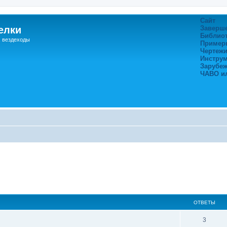
Сайт
елки
Заверш
Библио
, вездеходы
Пример
Чертежи
Инстру
Зарубе
ЧАВО и
ширенный поиск
ОТВЕТЫ
3