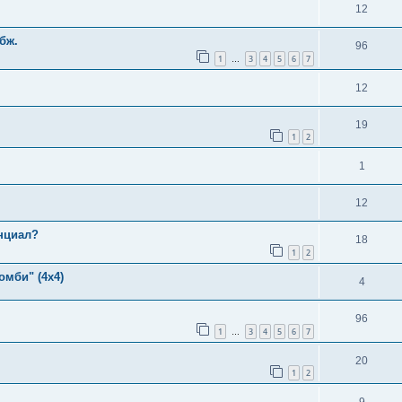
12
бж.
96
1
3
4
5
6
7
…
12
19
1
2
1
12
нциал?
18
1
2
мби" (4х4)
4
96
1
3
4
5
6
7
…
20
1
2