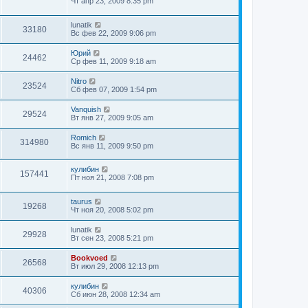
Чт апр 23, 2009 8:35 pm
lunatik
33180
Вс фев 22, 2009 9:06 pm
Юрий
24462
Ср фев 11, 2009 9:18 am
Nitro
23524
Сб фев 07, 2009 1:54 pm
Vanquish
29524
Вт янв 27, 2009 9:05 am
Romich
314980
Вс янв 11, 2009 9:50 pm
кулибин
157441
Пт ноя 21, 2008 7:08 pm
taurus
19268
Чт ноя 20, 2008 5:02 pm
lunatik
29928
Вт сен 23, 2008 5:21 pm
Bookvoed
26568
Вт июл 29, 2008 12:13 pm
кулибин
40306
Сб июн 28, 2008 12:34 am