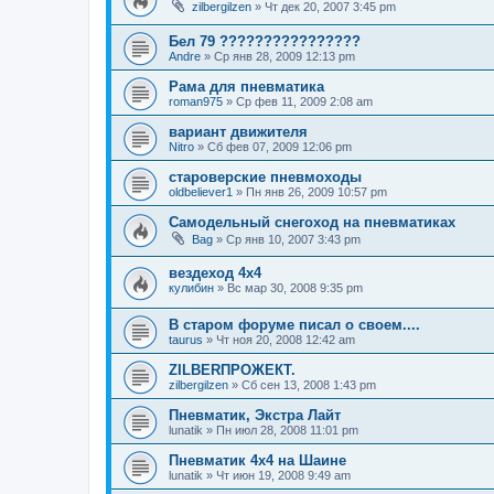
zilbergilzen
»
Чт дек 20, 2007 3:45 pm
Бел 79 ????????????????
Andre
»
Ср янв 28, 2009 12:13 pm
Рама для пневматика
roman975
»
Ср фев 11, 2009 2:08 am
вариант движителя
Nitro
»
Сб фев 07, 2009 12:06 pm
староверские пневмоходы
oldbeliever1
»
Пн янв 26, 2009 10:57 pm
Самодельный снегоход на пневматиках
Bag
»
Ср янв 10, 2007 3:43 pm
вездеход 4х4
кулибин
»
Вс мар 30, 2008 9:35 pm
В старом форуме писал о своем....
taurus
»
Чт ноя 20, 2008 12:42 am
ZILBERПРОЖЕКТ.
zilbergilzen
»
Сб сен 13, 2008 1:43 pm
Пневматик, Экстра Лайт
lunatik
»
Пн июл 28, 2008 11:01 pm
Пневматик 4х4 на Шаине
lunatik
»
Чт июн 19, 2008 9:49 am