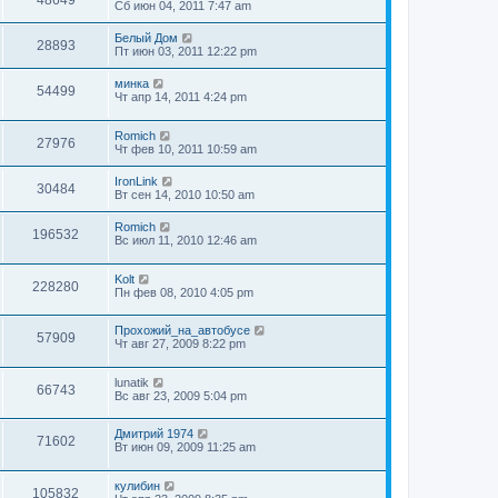
48649
Сб июн 04, 2011 7:47 am
Белый Дом
28893
Пт июн 03, 2011 12:22 pm
минка
54499
Чт апр 14, 2011 4:24 pm
Romich
27976
Чт фев 10, 2011 10:59 am
IronLink
30484
Вт сен 14, 2010 10:50 am
Romich
196532
Вс июл 11, 2010 12:46 am
Kolt
228280
Пн фев 08, 2010 4:05 pm
Прохожий_на_автобусе
57909
Чт авг 27, 2009 8:22 pm
lunatik
66743
Вс авг 23, 2009 5:04 pm
Дмитрий 1974
71602
Вт июн 09, 2009 11:25 am
кулибин
105832