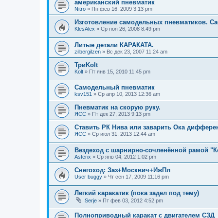
американский пневматик
Nitro
»
Пн фев 16, 2009 3:13 pm
Изготовление самодельных пневматиков. Са
KlesAlex
»
Ср ноя 26, 2008 8:49 pm
Литые детали КАРАКАТА.
zilbergilzen
»
Вс дек 23, 2007 11:24 am
ТриKolt
Kolt
»
Пт янв 15, 2010 11:45 pm
Самодельный пневматик
ksv151
»
Ср апр 10, 2013 12:36 am
Пневматик на скорую руку.
ЯСС
»
Пт дек 27, 2013 9:13 pm
Ставить РК Нива или заварить Ока диффере
ЯСС
»
Ср июл 31, 2013 12:44 am
Вездеход с шарнирно-сочленённой рамой "Ко
Asterix
»
Ср янв 04, 2012 1:02 pm
Снегоход: Заз+Москвич+ИжПл
User buggy
»
Чт сен 17, 2009 11:16 pm
Легкий каракатик (пока задел под тему)
Serje
»
Пт фев 03, 2012 4:52 pm
Полноприводный каракат с двигателем СЗД