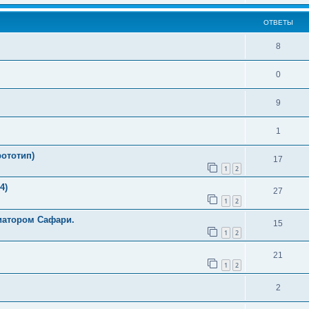
ОТВЕТЫ
8
0
9
1
рототип)
17
1
2
4)
27
1
2
иатором Сафари.
15
1
2
21
1
2
2