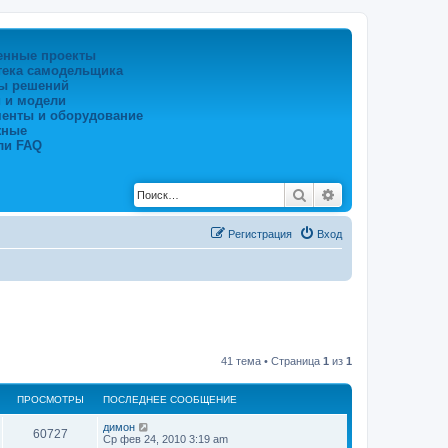
енные проекты
тека самодельщика
ы решений
 и модели
менты и оборудование
жные
ли FAQ
Поиск
Расширенный по
Регистрация
Вход
41 тема • Страница
1
из
1
ПРОСМОТРЫ
ПОСЛЕДНЕЕ СООБЩЕНИЕ
димон
60727
Ср фев 24, 2010 3:19 am