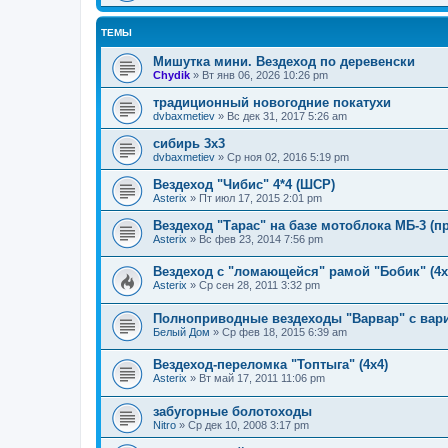
ТЕМЫ
Мишутка мини. Вездеход по деревенски
Chydik
»
Вт янв 06, 2026 10:26 pm
традиционный новогодние покатухи
dvbaxmetiev
»
Вс дек 31, 2017 5:26 am
сибирь 3х3
dvbaxmetiev
»
Ср ноя 02, 2016 5:19 pm
Вездеход "Чибис" 4*4 (ШСР)
Asterix
»
Пт июл 17, 2015 2:01 pm
Вездеход "Тарас" на базе мотоблока МБ-3 (п
Asterix
»
Вс фев 23, 2014 7:56 pm
Вездеход с "ломающейся" рамой "Бобик" (4х
Asterix
»
Ср сен 28, 2011 3:32 pm
Полноприводные вездеходы "Варвар" с вар
Белый Дом
»
Ср фев 18, 2015 6:39 am
Вездеход-переломка "Топтыга" (4х4)
Asterix
»
Вт май 17, 2011 11:06 pm
забугорные болотоходы
Nitro
»
Ср дек 10, 2008 3:17 pm