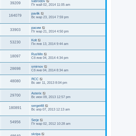
sabrodov
39209
Пт май 02, 2014 11:05 am
pavlik
164079
Вс мар 23, 2014 7:59 pm
расим
33903
Пт мар 21, 2014 4:50 pm
Kolt
53230
Пн янв 13, 2014 9:44 am
RusWin
18097
Сб янв 04, 2014 4:34 pm
smirnov
28698
Сб янв 04, 2014 8:34 am
ЯСС
48080
Вс авг 11, 2013 8:04 pm
Asterix
29700
Вс июн 09, 2013 12:57 pm
sergei48
180891
Вс апр 07, 2013 12:13 am
Serje
54956
Пт мар 02, 2012 10:28 am
skripa