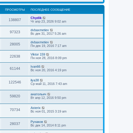
ПРОСМОТРЫ
ПОСЛЕДНЕЕ СООБЩЕНИЕ
Chydik
138807
Чт апр 23, 2026 9:02 am
dvbaxmetiev
97323
Вс дек 31, 2017 5:26 am
dvbaxmetiev
28005
Пн дек 19, 2016 7:17 am
Viktor 159
22638
Пн ноя 28, 2016 8:09 pm
Ivan66
61144
Вс ноя 20, 2016 4:19 pm
ilya38
122546
Ср май 11, 2016 7:43 am
анатольич
59820
Вт апр 12, 2016 9:50 pm
Asterix
70734
Вс ноя 01, 2015 3:19 am
Рунаков
28037
Вс дек 14, 2014 8:11 pm