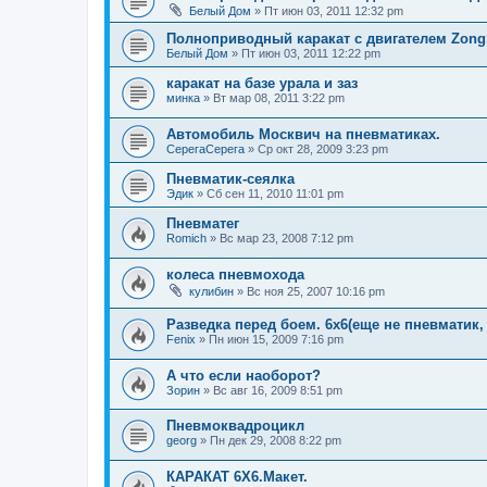
Белый Дом
»
Пт июн 03, 2011 12:32 pm
Полноприводный каракат с двигателем Zon
Белый Дом
»
Пт июн 03, 2011 12:22 pm
каракат на базе урала и заз
минка
»
Вт мар 08, 2011 3:22 pm
Автомобиль Москвич на пневматиках.
СерегаСерега
»
Ср окт 28, 2009 3:23 pm
Пневматик-сеялка
Эдик
»
Сб сен 11, 2010 11:01 pm
Пневматег
Romich
»
Вс мар 23, 2008 7:12 pm
колеса пневмохода
кулибин
»
Вс ноя 25, 2007 10:16 pm
Разведка перед боем. 6х6(еще не пневматик, н
Fenix
»
Пн июн 15, 2009 7:16 pm
А что если наоборот?
Зорин
»
Вс авг 16, 2009 8:51 pm
Пневмоквадроцикл
georg
»
Пн дек 29, 2008 8:22 pm
КАРАКАТ 6Х6.Макет.