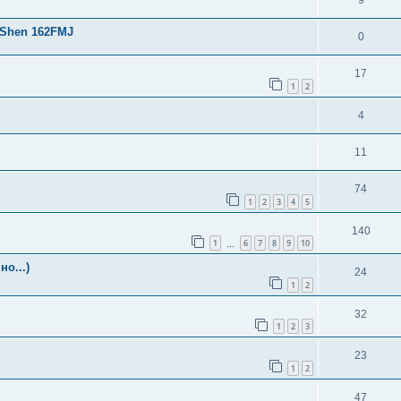
9
gShen 162FMJ
0
17
1
2
4
11
74
1
2
3
4
5
140
1
6
7
8
9
10
…
о...)
24
1
2
32
1
2
3
23
1
2
47