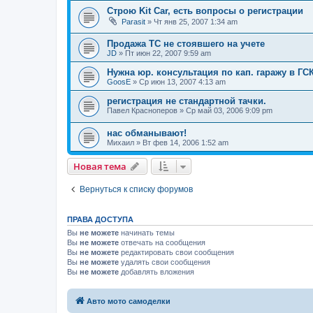
Строю Kit Car, есть вопросы о регистрации
Parasit
»
Чт янв 25, 2007 1:34 am
Продажа ТС не стоявшего на учете
JD
»
Пт июн 22, 2007 9:59 am
Нужна юр. консультация по кап. гаражу в ГСК
GoosE
»
Ср июн 13, 2007 4:13 am
регистрация не стандартной тачки.
Павел Красноперов
»
Ср май 03, 2006 9:09 pm
нас обманывают!
Михаил
»
Вт фев 14, 2006 1:52 am
Новая тема
Вернуться к списку форумов
ПРАВА ДОСТУПА
Вы
не можете
начинать темы
Вы
не можете
отвечать на сообщения
Вы
не можете
редактировать свои сообщения
Вы
не можете
удалять свои сообщения
Вы
не можете
добавлять вложения
Авто мото самоделки