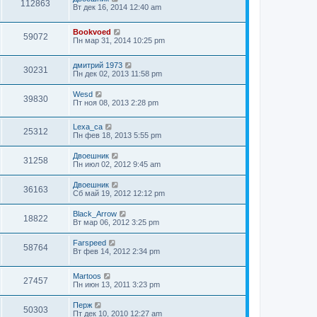
112863
Вт дек 16, 2014 12:40 am
Bookvoed
59072
Пн мар 31, 2014 10:25 pm
дмитрий 1973
30231
Пн дек 02, 2013 11:58 pm
Wesd
39830
Пт ноя 08, 2013 2:28 pm
Lexa_ca
25312
Пн фев 18, 2013 5:55 pm
Двоешник
31258
Пн июл 02, 2012 9:45 am
Двоешник
36163
Сб май 19, 2012 12:12 pm
Black_Arrow
18822
Вт мар 06, 2012 3:25 pm
Farspeed
58764
Вт фев 14, 2012 2:34 pm
Martoos
27457
Пн июн 13, 2011 3:23 pm
Перж
50303
Пт дек 10, 2010 12:27 am