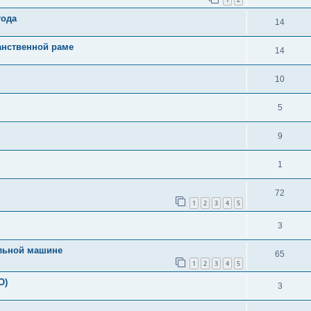
года
14
анственной раме
14
10
5
9
1
72
1
2
3
4
5
3
ельной машине
65
1
2
3
4
5
О)
3