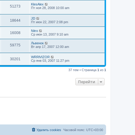
KlesAlex
51273
Пт ноя 28, 2008 10:00 am
JD
18644
Пт июн 22, 2007 2:08 pm
Nitro
16008
Ср июн 13, 2007 9:10 am
Львенок
59775
Вт апр 17, 2007 12:00 am
WRRlVIZOR
30201
Ср янв 03, 2007 11:27 pm
37 тем • Страница
1
из
1
Перейти
Удалить cookies
Часовой пояс:
UTC+03:00