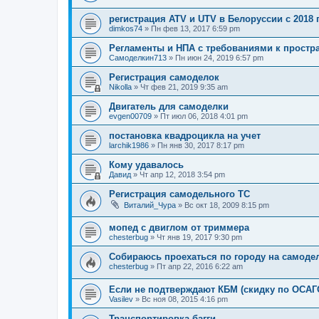
регистрация ATV и UTV в Белоруссии с 2018 
dimkos74
»
Пн фев 13, 2017 6:59 pm
Регламенты и НПА с требованиями к простр
Самоделкин713
»
Пн июн 24, 2019 6:57 pm
Регистрация самоделок
Nikolla
»
Чт фев 21, 2019 9:35 am
Двигатель для самоделки
evgen00709
»
Пт июл 06, 2018 4:01 pm
постановка квадроцикла на учет
larchik1986
»
Пн янв 30, 2017 8:17 pm
Кому удавалось
Давид
»
Чт апр 12, 2018 3:54 pm
Регистрация самодельного ТС
Виталий_Чура
»
Вс окт 18, 2009 8:15 pm
мопед с двиглом от триммера
chesterbug
»
Чт янв 19, 2017 9:30 pm
Собираюсь проехаться по городу на самод
chesterbug
»
Пт апр 22, 2016 6:22 am
Если не подтверждают КБМ (скидку по ОСАГ
Vasilev
»
Вс ноя 08, 2015 4:16 pm
Транспортировка багги