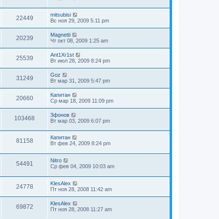
mitsubisi
22449
Вс ноя 29, 2009 5:11 pm
Magnetti
20239
Чт окт 08, 2009 1:25 am
Ant1Xr1st
25539
Вт июл 28, 2009 8:24 pm
Goz
31249
Вт мар 31, 2009 5:47 pm
Капитан
20660
Ср мар 18, 2009 11:09 pm
3фонов
103468
Вт мар 03, 2009 6:07 pm
Капитан
81158
Вт фев 24, 2009 8:24 pm
Nitro
54491
Ср фев 04, 2009 10:03 am
KlesAlex
24778
Пт ноя 28, 2008 11:42 am
KlesAlex
69872
Пт ноя 28, 2008 11:27 am