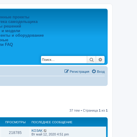
енные проекты
тека самодельщика
ы решений
 и модели
менты и оборудование
жные
ли FAQ
Поиск
Расширенный по
Регистрация
Вход
37 тем • Страница
1
из
1
ПРОСМОТРЫ
ПОСЛЕДНЕЕ СООБЩЕНИЕ
KO3AK
218785
Вт май 12, 2020 4:51 pm