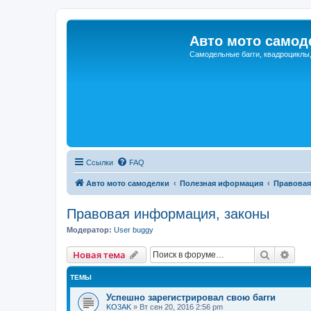
Авто мото самод
Самодельные багги, квадроциклы
Ссылки
FAQ
Авто мото самоделки
Полезная иформация
Правовая
Правовая информация, законы
Модератор:
User buggy
Поиск
Рас
Новая тема
ТЕМЫ
Успешно зарегистрировал свою багги
KO3AK
»
Вт сен 20, 2016 2:56 pm