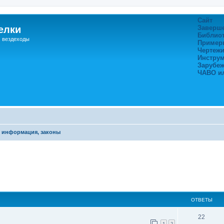
Сайт
елки
Заверш
Библио
, вездеходы
Пример
Чертежи
Инстру
Зарубе
ЧАВО и
 информация, законы
ширенный поиск
ОТВЕТЫ
22
1
2