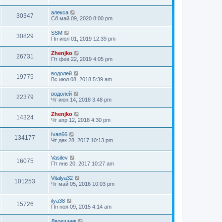
алекса
30347
Сб май 09, 2020 8:00 pm
SSM
30829
Пн июл 01, 2019 12:39 pm
Zhenjko
26731
Пт фев 22, 2019 4:05 pm
водолей
19775
Вс июл 08, 2018 5:39 am
водолей
22379
Чт июн 14, 2018 3:48 pm
Zhenjko
14324
Чт апр 12, 2018 4:30 pm
Ivan66
134177
Чт дек 28, 2017 10:13 pm
Vasilev
16075
Пт янв 20, 2017 10:27 am
Vitalya32
101253
Чт май 05, 2016 10:03 pm
ilya38
15726
Пн ноя 09, 2015 4:14 am
Двоешник