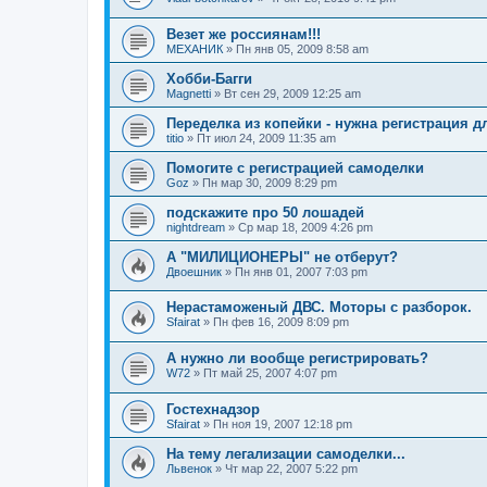
Везет же россиянам!!!
МЕХАНИК
»
Пн янв 05, 2009 8:58 am
Хобби-Багги
Magnetti
»
Вт сен 29, 2009 12:25 am
Переделка из копейки - нужна регистрация д
titio
»
Пт июл 24, 2009 11:35 am
Помогите с регистрацией самоделки
Goz
»
Пн мар 30, 2009 8:29 pm
подскажите про 50 лошадей
nightdream
»
Ср мар 18, 2009 4:26 pm
А "МИЛИЦИОНЕРЫ" не отберут?
Двоешник
»
Пн янв 01, 2007 7:03 pm
Нерастаможеный ДВС. Моторы с разборок.
Sfairat
»
Пн фев 16, 2009 8:09 pm
А нужно ли вообще регистрировать?
W72
»
Пт май 25, 2007 4:07 pm
Гостехнадзор
Sfairat
»
Пн ноя 19, 2007 12:18 pm
На тему легализации самоделки...
Львенок
»
Чт мар 22, 2007 5:22 pm