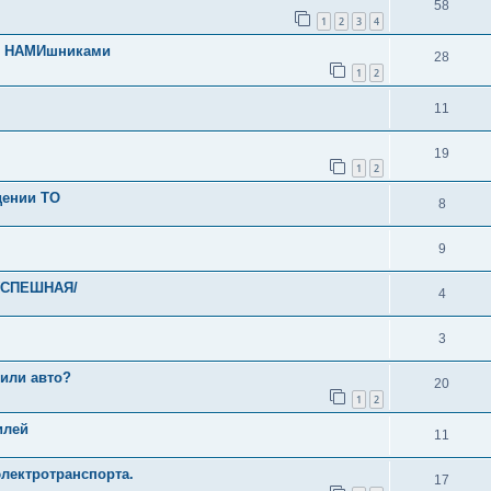
58
1
2
3
4
 с НАМИшниками
28
1
2
11
19
1
2
дении ТО
8
9
/УСПЕШНАЯ/
4
3
 или авто?
20
1
2
илей
11
электротранспорта.
17