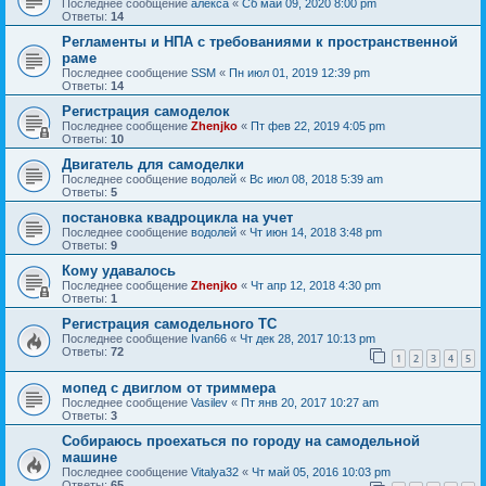
Последнее сообщение
алекса
«
Сб май 09, 2020 8:00 pm
Ответы:
14
Регламенты и НПА с требованиями к пространственной
раме
Последнее сообщение
SSM
«
Пн июл 01, 2019 12:39 pm
Ответы:
14
Регистрация самоделок
Последнее сообщение
Zhenjko
«
Пт фев 22, 2019 4:05 pm
Ответы:
10
Двигатель для самоделки
Последнее сообщение
водолей
«
Вс июл 08, 2018 5:39 am
Ответы:
5
постановка квадроцикла на учет
Последнее сообщение
водолей
«
Чт июн 14, 2018 3:48 pm
Ответы:
9
Кому удавалось
Последнее сообщение
Zhenjko
«
Чт апр 12, 2018 4:30 pm
Ответы:
1
Регистрация самодельного ТС
Последнее сообщение
Ivan66
«
Чт дек 28, 2017 10:13 pm
Ответы:
72
1
2
3
4
5
мопед с двиглом от триммера
Последнее сообщение
Vasilev
«
Пт янв 20, 2017 10:27 am
Ответы:
3
Собираюсь проехаться по городу на самодельной
машине
Последнее сообщение
Vitalya32
«
Чт май 05, 2016 10:03 pm
Ответы:
65