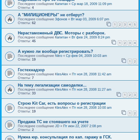
Последнее сообщение
Капитан
«
Ср мар 18, 2009 11:09 pm
Ответы:
4
А "МИЛИЦИОНЕРЫ" не отберут?
Последнее сообщение
3фонов
«
Вт мар 03, 2009 6:07 pm
Ответы:
62
1
2
3
4
5
Нерастаможеный ДВС. Моторы с разборок.
Последнее сообщение
Капитан
«
Вт фев 24, 2009 8:24 pm
Ответы:
45
1
2
3
4
А нужно ли вообще регистрировать?
Последнее сообщение
Nitro
«
Ср фев 04, 2009 10:03 am
Ответы:
19
1
2
Гостехнадзор
Последнее сообщение
KlesAlex
«
Пт ноя 28, 2008 11:42 am
Ответы:
7
На тему легализации самоделки...
Последнее сообщение
KlesAlex
«
Пт ноя 28, 2008 11:27 am
Ответы:
33
1
2
3
Строю Kit Car, есть вопросы о регистрации
Последнее сообщение
KlesAlex
«
Пт ноя 28, 2008 10:00 am
Ответы:
19
1
2
Продажа ТС не стоявшего на учете
Последнее сообщение
JD
«
Пт июн 22, 2007 2:08 pm
Ответы:
2
Нужна юр. консультация по кап. гаражу в ГСК.