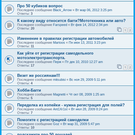
Про 50 кубиков вопрос
Последнее сообщение
Black_Arrow
«
Вт мар 06, 2012 3:25 pm
Ответы:
3
К какому виду относится багги?Мототехника или авто?
Последнее сообщение
Farspeed
«
Вт фев 14, 2012 2:34 pm
Ответы:
20
1
2
Изменение в правилах регистрации автомобилей
Последнее сообщение
Martoos
«
Пн июн 13, 2011 3:23 pm
Ответы:
11
Как уйти от регистрации самодельного
мотоэлектротранспорта.
Последнее сообщение
Перж
«
Пт дек 10, 2010 12:27 am
Ответы:
17
1
2
Везет же россиянам!!!
Последнее сообщение
mitsubisi
«
Вс ноя 29, 2009 5:11 pm
Ответы:
4
Хобби-Багги
Последнее сообщение
Magnetti
«
Чт окт 08, 2009 1:25 am
Ответы:
5
Переделка из копейки - нужна регистрация для полей?
Последнее сообщение
Ant1Xr1st
«
Вт июл 28, 2009 8:24 pm
Ответы:
7
Помогите с регистрацией самоделки
Последнее сообщение
Goz
«
Вт мар 31, 2009 5:47 pm
Ответы:
10
подскажите про 50 лошадей