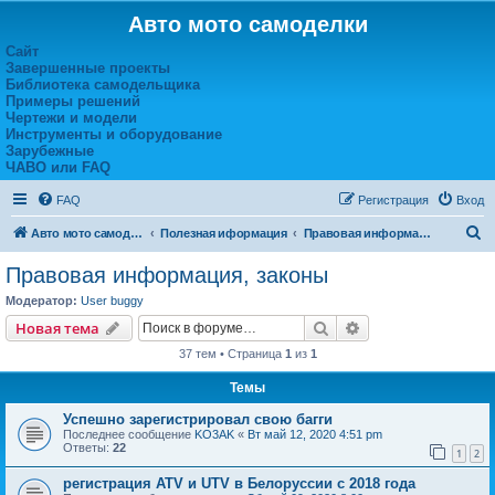
Авто мото самоделки
Сайт
Завершенные проекты
Библиотека самодельщика
Примеры решений
Чертежи и модели
Инструменты и оборудование
Зарубежные
ЧАВО или FAQ
FAQ
Регистрация
Вход
П
Авто мото самоделки
Полезная иформация
Правовая информация, законы
о
Правовая информация, законы
и
Модератор:
User buggy
с
Поиск
Расширенный пои
Новая тема
к
37 тем • Страница
1
из
1
Темы
Успешно зарегистрировал свою багги
Последнее сообщение
KO3AK
«
Вт май 12, 2020 4:51 pm
Ответы:
22
1
2
регистрация ATV и UTV в Белоруссии с 2018 года