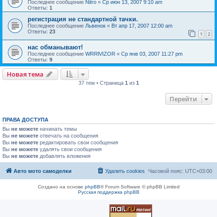
Последнее сообщение
Nitro
«
Ср июн 13, 2007 9:10 am
Ответы:
1
регистрация не стандартной тачки.
Последнее сообщение
Львенок
«
Вт апр 17, 2007 12:00 am
Ответы:
23
1
2
нас обманывают!
Последнее сообщение
WRRlVIZOR
«
Ср янв 03, 2007 11:27 pm
Ответы:
9
Новая тема
37 тем • Страница
1
из
1
Перейти
ПРАВА ДОСТУПА
Вы
не можете
начинать темы
Вы
не можете
отвечать на сообщения
Вы
не можете
редактировать свои сообщения
Вы
не можете
удалять свои сообщения
Вы
не можете
добавлять вложения
Авто мото самоделки
Удалить cookies
Часовой пояс:
UTC+03:00
Создано на основе
phpBB
® Forum Software © phpBB Limited
Русская поддержка phpBB