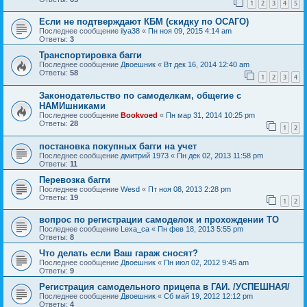
1
2
3
4
5
Если не подтверждают КБМ (скидку по ОСАГО)
Последнее сообщение
ilya38
«
Пн ноя 09, 2015 4:14 am
Ответы:
3
Транспортировка багги
Последнее сообщение
Двоешник
«
Вт дек 16, 2014 12:40 am
Ответы:
58
1
2
3
4
Законодательство по самоделкам, общегие с
НАМИшниками
Последнее сообщение
Bookvoed
«
Пн мар 31, 2014 10:25 pm
Ответы:
28
1
2
постановка покупных багги на учет
Последнее сообщение
дмитрий 1973
«
Пн дек 02, 2013 11:58 pm
Ответы:
11
Перевозка багги
Последнее сообщение
Wesd
«
Пт ноя 08, 2013 2:28 pm
Ответы:
19
1
2
вопрос по регистрации самоделок и прохождении ТО
Последнее сообщение
Lexa_ca
«
Пн фев 18, 2013 5:55 pm
Ответы:
8
Что делать если Ваш гараж сносят?
Последнее сообщение
Двоешник
«
Пн июл 02, 2012 9:45 am
Ответы:
9
Регистрация самодельного прицепа в ГАИ. /УСПЕШНАЯ/
Последнее сообщение
Двоешник
«
Сб май 19, 2012 12:12 pm
Ответы:
4