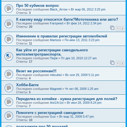
Про 50 кубиков вопрос
Последнее сообщение
Black_Arrow
«
Вт мар 06, 2012 3:25 pm
Ответы:
3
К какому виду относится багги?Мототехника или авто?
Последнее сообщение
Farspeed
«
Вт фев 14, 2012 2:34 pm
Ответы:
20
1
2
Изменение в правилах регистрации автомобилей
Последнее сообщение
Martoos
«
Пн июн 13, 2011 3:23 pm
Ответы:
11
Как уйти от регистрации самодельного
мотоэлектротранспорта.
Последнее сообщение
Перж
«
Пт дек 10, 2010 12:27 am
Ответы:
17
1
2
Везет же россиянам!!!
Последнее сообщение
mitsubisi
«
Вс ноя 29, 2009 5:11 pm
Ответы:
4
Хобби-Багги
Последнее сообщение
Magnetti
«
Чт окт 08, 2009 1:25 am
Ответы:
5
Переделка из копейки - нужна регистрация для полей?
Последнее сообщение
Ant1Xr1st
«
Вт июл 28, 2009 8:24 pm
Ответы:
7
Помогите с регистрацией самоделки
Последнее сообщение
Goz
«
Вт мар 31, 2009 5:47 pm
Ответы:
10
подскажите про 50 лошадей