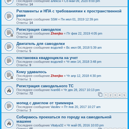
Последнее сообщение
алекса
«
Сб май 09, 2020 8:00 pm
Ответы:
14
Регламенты и НПА с требованиями к пространственной
раме
Последнее сообщение
SSM
«
Пн июл 01, 2019 12:39 pm
Ответы:
14
Регистрация самоделок
Последнее сообщение
Zhenjko
«
Пт фев 22, 2019 4:05 pm
Ответы:
10
Двигатель для самоделки
Последнее сообщение
водолей
«
Вс июл 08, 2018 5:39 am
Ответы:
5
постановка квадроцикла на учет
Последнее сообщение
водолей
«
Чт июн 14, 2018 3:48 pm
Ответы:
9
Кому удавалось
Последнее сообщение
Zhenjko
«
Чт апр 12, 2018 4:30 pm
Ответы:
1
Регистрация самодельного ТС
Последнее сообщение
Ivan66
«
Чт дек 28, 2017 10:13 pm
Ответы:
72
1
2
3
4
5
мопед с двиглом от триммера
Последнее сообщение
Vasilev
«
Пт янв 20, 2017 10:27 am
Ответы:
3
Собираюсь проехаться по городу на самодельной
машине
Последнее сообщение
Vitalya32
«
Чт май 05, 2016 10:03 pm
Ответы:
65