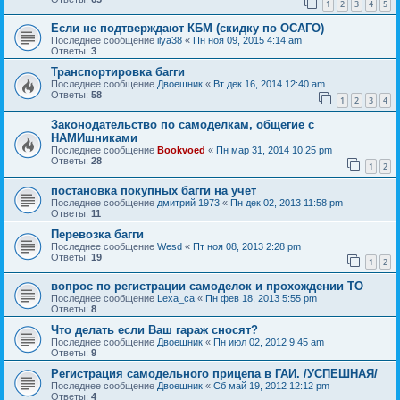
1
2
3
4
5
Если не подтверждают КБМ (скидку по ОСАГО)
Последнее сообщение
ilya38
«
Пн ноя 09, 2015 4:14 am
Ответы:
3
Транспортировка багги
Последнее сообщение
Двоешник
«
Вт дек 16, 2014 12:40 am
Ответы:
58
1
2
3
4
Законодательство по самоделкам, общегие с
НАМИшниками
Последнее сообщение
Bookvoed
«
Пн мар 31, 2014 10:25 pm
Ответы:
28
1
2
постановка покупных багги на учет
Последнее сообщение
дмитрий 1973
«
Пн дек 02, 2013 11:58 pm
Ответы:
11
Перевозка багги
Последнее сообщение
Wesd
«
Пт ноя 08, 2013 2:28 pm
Ответы:
19
1
2
вопрос по регистрации самоделок и прохождении ТО
Последнее сообщение
Lexa_ca
«
Пн фев 18, 2013 5:55 pm
Ответы:
8
Что делать если Ваш гараж сносят?
Последнее сообщение
Двоешник
«
Пн июл 02, 2012 9:45 am
Ответы:
9
Регистрация самодельного прицепа в ГАИ. /УСПЕШНАЯ/
Последнее сообщение
Двоешник
«
Сб май 19, 2012 12:12 pm
Ответы:
4