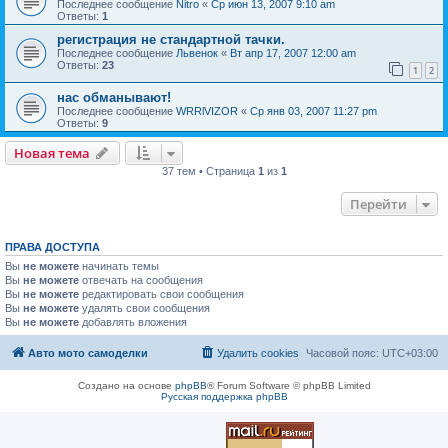
Последнее сообщение
Nitro
«
Ср июн 13, 2007 9:10 am
Ответы:
1
регистрация не стандартной тачки.
Последнее сообщение
Львенок
«
Вт апр 17, 2007 12:00 am
Ответы:
23
1
2
нас обманывают!
Последнее сообщение
WRRlVIZOR
«
Ср янв 03, 2007 11:27 pm
Ответы:
9
Новая тема
37 тем • Страница
1
из
1
Перейти
ПРАВА ДОСТУПА
Вы
не можете
начинать темы
Вы
не можете
отвечать на сообщения
Вы
не можете
редактировать свои сообщения
Вы
не можете
удалять свои сообщения
Вы
не можете
добавлять вложения
Авто мото самоделки
Удалить cookies
Часовой пояс:
UTC+03:00
Создано на основе
phpBB
® Forum Software © phpBB Limited
Русская поддержка phpBB