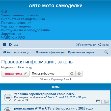
Авто мото самоделки
Сайт
Завершенные проекты
Библиотека самодельщика
Примеры решений
Чертежи и модели
Инструменты и оборудование
Зарубежные
ЧАВО или FAQ
FAQ
Регистрация
Вход
П
Авто мото самоделки
Полезная иформация
Правовая информация, законы
о
Правовая информация, законы
и
Модератор:
User buggy
с
Поиск
Расширенный пои
Новая тема
к
37 тем • Страница
1
из
1
Темы
Успешно зарегистрировал свою багги
Последнее сообщение
KO3AK
«
Вт май 12, 2020 4:51 pm
Ответы:
22
1
2
регистрация ATV и UTV в Белоруссии с 2018 года