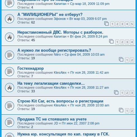
Последнее сообщение
Капитан
«
Ср мар 18, 2009 11:09 pm
Ответы:
4
А "МИЛИЦИОНЕРЫ" не отберут?
Последнее сообщение
3фонов
«
Вт мар 03, 2009 6:07 pm
Ответы:
62
1
2
3
4
5
Нерастаможеный ДВС. Моторы с разборок.
Последнее сообщение
Капитан
«
Вт фев 24, 2009 8:24 pm
Ответы:
45
1
2
3
4
А нужно ли вообще регистрировать?
Последнее сообщение
Nitro
«
Ср фев 04, 2009 10:03 am
Ответы:
19
1
2
Гостехнадзор
Последнее сообщение
KlesAlex
«
Пт ноя 28, 2008 11:42 am
Ответы:
7
На тему легализации самоделки...
Последнее сообщение
KlesAlex
«
Пт ноя 28, 2008 11:27 am
Ответы:
33
1
2
3
Строю Kit Car, есть вопросы о регистрации
Последнее сообщение
KlesAlex
«
Пт ноя 28, 2008 10:00 am
Ответы:
19
1
2
Продажа ТС не стоявшего на учете
Последнее сообщение
JD
«
Пт июн 22, 2007 2:08 pm
Ответы:
2
Нужна юр. консультация по кап. гаражу в ГСК.