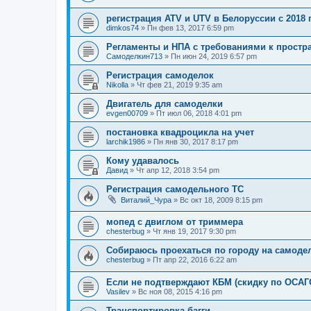
регистрация ATV и UTV в Белоруссии с 2018 
dimkos74
»
Пн фев 13, 2017 6:59 pm
Регламенты и НПА с требованиями к простр
Самоделкин713
»
Пн июн 24, 2019 6:57 pm
Регистрация самоделок
Nikolla
»
Чт фев 21, 2019 9:35 am
Двигатель для самоделки
evgen00709
»
Пт июл 06, 2018 4:01 pm
постановка квадроцикла на учет
larchik1986
»
Пн янв 30, 2017 8:17 pm
Кому удавалось
Давид
»
Чт апр 12, 2018 3:54 pm
Регистрация самодельного ТС
Виталий_Чура
»
Вс окт 18, 2009 8:15 pm
мопед с двиглом от триммера
chesterbug
»
Чт янв 19, 2017 9:30 pm
Собираюсь проехаться по городу на самод
chesterbug
»
Пт апр 22, 2016 6:22 am
Если не подтверждают КБМ (скидку по ОСАГ
Vasilev
»
Вс ноя 08, 2015 4:16 pm
Транспортировка багги