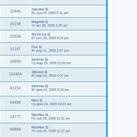
mitsubisi
22445
Вс ноя 29, 2009 5:11 pm
Magnetti
20238
Чт окт 08, 2009 1:25 am
Ant1Xr1st
25538
Вт июл 28, 2009 8:24 pm
Goz
31247
Вт мар 31, 2009 5:47 pm
Капитан
20659
Ср мар 18, 2009 11:09 pm
3фонов
103464
Вт мар 03, 2009 6:07 pm
Капитан
81153
Вт фев 24, 2009 8:24 pm
Nitro
54488
Ср фев 04, 2009 10:03 am
KlesAlex
24777
Пт ноя 28, 2008 11:42 am
KlesAlex
69869
Пт ноя 28, 2008 11:27 am