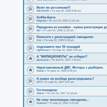
Везет же россиянам!!!
МЕХАНИК
»
Пн янв 05, 2009 8:58 am
Хобби-Багги
Magnetti
»
Вт сен 29, 2009 12:25 am
Переделка из копейки - нужна регистрация д
titio
»
Пт июл 24, 2009 11:35 am
Помогите с регистрацией самоделки
Goz
»
Пн мар 30, 2009 8:29 pm
подскажите про 50 лошадей
nightdream
»
Ср мар 18, 2009 4:26 pm
А "МИЛИЦИОНЕРЫ" не отберут?
Двоешник
»
Пн янв 01, 2007 7:03 pm
Нерастаможеный ДВС. Моторы с разборок.
Sfairat
»
Пн фев 16, 2009 8:09 pm
А нужно ли вообще регистрировать?
W72
»
Пт май 25, 2007 4:07 pm
Гостехнадзор
Sfairat
»
Пн ноя 19, 2007 12:18 pm
На тему легализации самоделки...
Львенок
»
Чт мар 22, 2007 5:22 pm