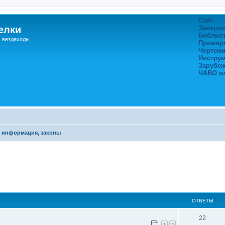
Сайт
елки
Заверш
Библио
, вездеходы
Пример
Чертежи
Инстру
Зарубе
ЧАВО и
 информация, законы
ширенный поиск
ОТВЕТЫ
22
1
2