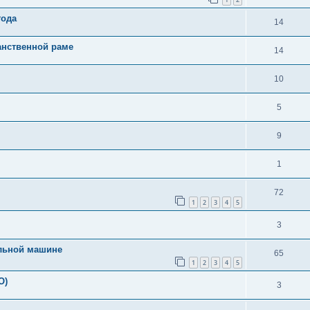
года
14
анственной раме
14
10
5
9
1
72
1
2
3
4
5
3
ельной машине
65
1
2
3
4
5
О)
3