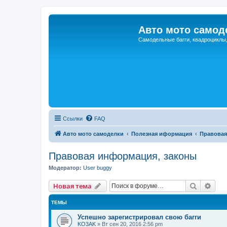
Авто мото самод
Самодельные багги, квадроциклы
Ссылки
FAQ
Авто мото самоделки
Полезная иформация
Правовая
Правовая информация, законы
Модератор:
User buggy
Поиск
Рас
Новая тема
ТЕМЫ
Успешно зарегистрировал свою багги
KO3AK
»
Вт сен 20, 2016 2:56 pm