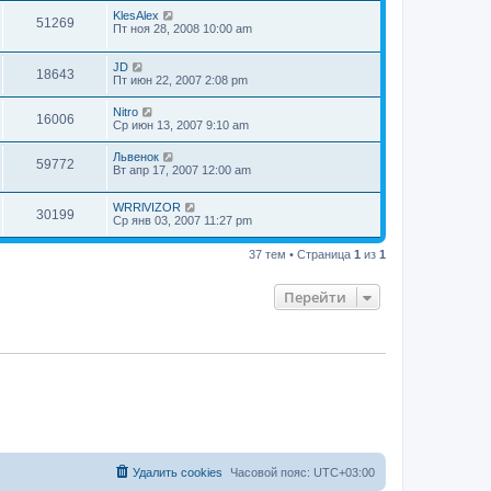
KlesAlex
51269
Пт ноя 28, 2008 10:00 am
JD
18643
Пт июн 22, 2007 2:08 pm
Nitro
16006
Ср июн 13, 2007 9:10 am
Львенок
59772
Вт апр 17, 2007 12:00 am
WRRlVIZOR
30199
Ср янв 03, 2007 11:27 pm
37 тем • Страница
1
из
1
Перейти
Удалить cookies
Часовой пояс:
UTC+03:00