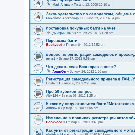
Mad_Animal
»
Пн апр 13, 2009 10:10 am
Законодательство по самоделкам, общегие
Михайлов Александр
»
Пн июл 23, 2007 4:54 pm
постановка покупных багги на учет
дмитрий 1973
»
Чт ноя 28, 2013 1:28 pm
Перевозка багги
Bookvoed
»
Пн июн 04, 2012 12:52 pm
вопрос по регистрации самоделок и прохож
genz1
»
Вт апр 17, 2012 9:59 pm
Что делать если Ваш гараж сносят?
АндрОв
»
Вс июн 24, 2012 1:56 pm
Регистрация самодельного прицепа в ГАИ. 
lunatik
»
Пн апр 06, 2009 2:26 am
Про 50 кубиков вопрос
Alex124
»
Вт мар 06, 2012 1:25 pm
К какому виду относится багги?Мототехника
Andrew
»
Ср мар 18, 2009 7:05 pm
Изменение в правилах регистрации автомоб
Bookvoed
»
Пт мар 18, 2011 3:48 pm
Как уйти от регистрации самодельного мото
vladi-botchkarev
»
Чт окт 28, 2010 9:41 pm