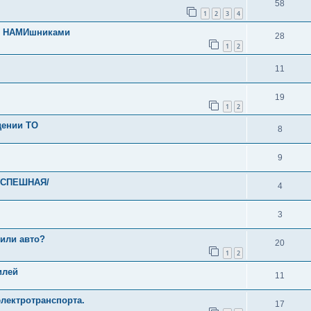
58
1
2
3
4
 с НАМИшниками
28
1
2
11
19
1
2
дении ТО
8
9
/УСПЕШНАЯ/
4
3
 или авто?
20
1
2
илей
11
электротранспорта.
17