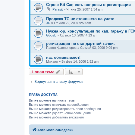
Строю Kit Car, есть вопросы о регистрации
Parasit
»
Чт янв 25, 2007 1:34 am
Продажа ТС не стоявшего на учете
JD
»
Пт июн 22, 2007 9:59 am
Нужна юр. консультация по кап. гаражу в ГСК
GoosE
»
Ср июн 13, 2007 4:13 am
регистрация не стандартной тачки.
Павел Красноперов
»
Ср май 03, 2006 9:09 pm
нас обманывают!
Михаил
»
Вт фев 14, 2006 1:52 am
Новая тема
Вернуться к списку форумов
ПРАВА ДОСТУПА
Вы
не можете
начинать темы
Вы
не можете
отвечать на сообщения
Вы
не можете
редактировать свои сообщения
Вы
не можете
удалять свои сообщения
Вы
не можете
добавлять вложения
Авто мото самоделки