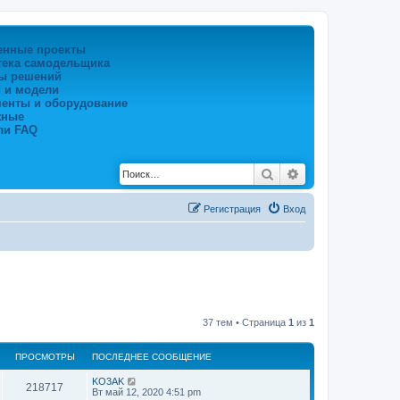
енные проекты
тека самодельщика
ы решений
 и модели
менты и оборудование
жные
ли FAQ
Поиск
Расширенный по
Регистрация
Вход
37 тем • Страница
1
из
1
ПРОСМОТРЫ
ПОСЛЕДНЕЕ СООБЩЕНИЕ
KO3AK
218717
Вт май 12, 2020 4:51 pm