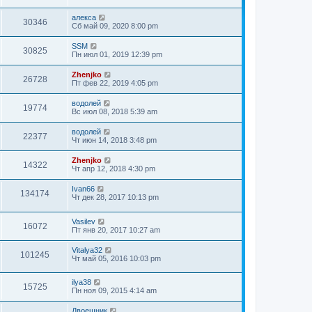
алекса
30346
Сб май 09, 2020 8:00 pm
SSM
30825
Пн июл 01, 2019 12:39 pm
Zhenjko
26728
Пт фев 22, 2019 4:05 pm
водолей
19774
Вс июл 08, 2018 5:39 am
водолей
22377
Чт июн 14, 2018 3:48 pm
Zhenjko
14322
Чт апр 12, 2018 4:30 pm
Ivan66
134174
Чт дек 28, 2017 10:13 pm
Vasilev
16072
Пт янв 20, 2017 10:27 am
Vitalya32
101245
Чт май 05, 2016 10:03 pm
ilya38
15725
Пн ноя 09, 2015 4:14 am
Двоешник