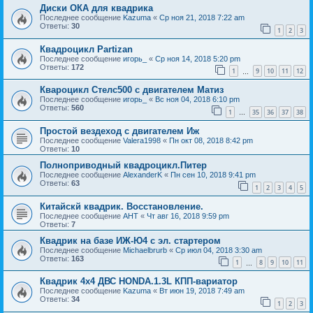
Диски ОКА для квадрика
Последнее сообщение
Kazuma
«
Ср ноя 21, 2018 7:22 am
Ответы:
30
1
2
3
Квадроцикл Partizan
Последнее сообщение
игорь_
«
Ср ноя 14, 2018 5:20 pm
Ответы:
172
1
9
10
11
12
…
Квароцикл Стелс500 с двигателем Матиз
Последнее сообщение
игорь_
«
Вс ноя 04, 2018 6:10 pm
Ответы:
560
1
35
36
37
38
…
Простой вездеход с двигателем Иж
Последнее сообщение
Valera1998
«
Пн окт 08, 2018 8:42 pm
Ответы:
10
Полноприводный квадроцикл.Питер
Последнее сообщение
AlexanderK
«
Пн сен 10, 2018 9:41 pm
Ответы:
63
1
2
3
4
5
Китайскй квадрик. Восстановление.
Последнее сообщение
АНТ
«
Чт авг 16, 2018 9:59 pm
Ответы:
7
Квадрик на базе ИЖ-Ю4 с эл. стартером
Последнее сообщение
Michaelbrurb
«
Ср июл 04, 2018 3:30 am
Ответы:
163
1
8
9
10
11
…
Квадрик 4х4 ДВС HONDA.1.3L КПП-вариатор
Последнее сообщение
Kazuma
«
Вт июн 19, 2018 7:49 am
Ответы:
34
1
2
3