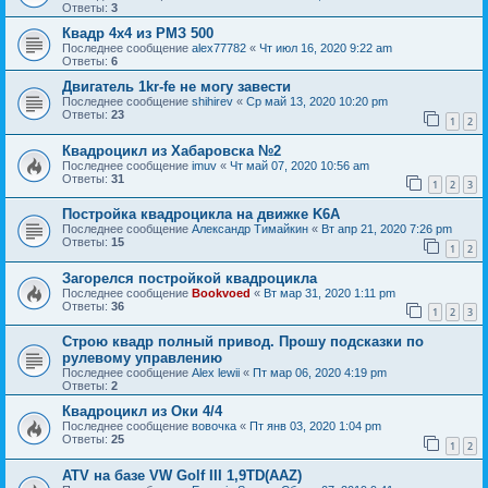
Ответы:
3
Квадр 4х4 из РМЗ 500
Последнее сообщение
alex77782
«
Чт июл 16, 2020 9:22 am
Ответы:
6
Двигатель 1kr-fe не могу завести
Последнее сообщение
shihirev
«
Ср май 13, 2020 10:20 pm
Ответы:
23
1
2
Квадроцикл из Хабаровска №2
Последнее сообщение
imuv
«
Чт май 07, 2020 10:56 am
Ответы:
31
1
2
3
Постройка квадроцикла на движке K6A
Последнее сообщение
Александр Тимайкин
«
Вт апр 21, 2020 7:26 pm
Ответы:
15
1
2
Загорелся постройкой квадроцикла
Последнее сообщение
Bookvoed
«
Вт мар 31, 2020 1:11 pm
Ответы:
36
1
2
3
Строю квадр полный привод. Прошу подсказки по
рулевому управлению
Последнее сообщение
Alex lewii
«
Пт мар 06, 2020 4:19 pm
Ответы:
2
Квадроцикл из Оки 4/4
Последнее сообщение
вовочка
«
Пт янв 03, 2020 1:04 pm
Ответы:
25
1
2
ATV на базе VW Golf III 1,9TD(AAZ)