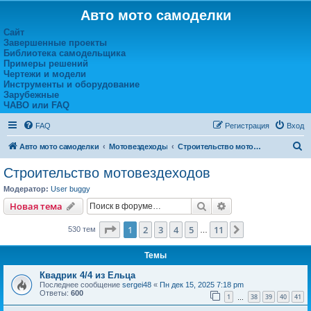
Авто мото самоделки
Сайт
Завершенные проекты
Библиотека самодельщика
Примеры решений
Чертежи и модели
Инструменты и оборудование
Зарубежные
ЧАВО или FAQ
FAQ
Регистрация
Вход
П
Авто мото самоделки
Мотовездеходы
Строительство мотовездеходов
о
Строительство мотовездеходов
и
Модератор:
User buggy
с
Поиск
Расширенный пои
Новая тема
к
Страница
1
из
11
1
2
3
4
5
11
След.
530 тем
…
Темы
Квадрик 4/4 из Ельца
Последнее сообщение
sergei48
«
Пн дек 15, 2025 7:18 pm
Ответы:
600
1
38
39
40
41
…