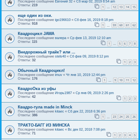
Последнее сообщение
Евгений 32
«
Сб мар 02, 2019 8:54 am
Ответы:
219
1
12
13
14
15
…
еще один из оки.
Последнее сообщение
igo196610
«
Сб фев 16, 2019 8:18 pm
Ответы:
918
1
59
60
61
62
…
Квадроцикл JAWA
Последнее сообщение
валера
«
Ср фев 13, 2019 12:10 am
Ответы:
115
1
5
6
7
8
…
Внедорожный трайк? или ...
Последнее сообщение
stels40
«
Сб фев 09, 2019 8:12 pm
Ответы:
32
1
2
3
Обычный Квадроцикл!
Последнее сообщение
imuv
«
Чт янв 10, 2019 12:44 pm
Ответы:
176
1
9
10
11
12
…
КвадроОка из уфы
Последнее сообщение
Игорь1987
«
Ср янв 09, 2019 2:26 pm
Ответы:
42
1
2
3
Квадро-тула made in Minck
Последнее сообщение
kitaec
«
Сб дек 22, 2018 6:36 pm
Ответы:
386
1
23
24
25
26
…
ТРАКТО-БАГГ ИЗ МИНСКА
Последнее сообщение
kitaec
«
Вс дек 02, 2018 7:08 pm
Ответы:
71
1
2
3
4
5