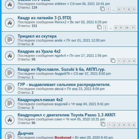
Последнее сообщение
shihirev
«
Сб ноя 06, 2021 10:41 pm
Ответы:
134
1
6
7
8
9
…
Квадр из латвийи 3 (1.9TD)
Последнее сообщение
Renxx2
«
Вс окт 03, 2021 6:33 pm
Ответы:
151
1
8
9
10
11
…
Трицикл из скутера
Последнее сообщение
andis
«
Пт окт 01, 2021 12:00 pm
Ответы:
8
Квадрик из Урала 4х2
Последнее сообщение
nga4x4
«
Пт сен 17, 2021 1:56 pm
Ответы:
56
1
2
3
4
Квадр из Ярославля. Suzuki k 6a, АКПП.гур.
Последнее сообщение
Андрей76
«
Сб авг 07, 2021 8:50 pm
Ответы:
1
ГУР - выдавливает сальники распределителя.
Последнее сообщение
alexal
«
Пт апр 23, 2021 8:09 pm
Ответы:
2
Квадроцикл-пикап 4х2
Последнее сообщение
водолей
«
Чт мар 04, 2021 8:41 pm
Ответы:
3
Квадроцикл с двигателем Toyota Passo 1.3 АККП
Последнее сообщение
сано
«
Чт ноя 05, 2020 10:31 pm
Ответы:
85
1
2
3
4
5
6
Дырчик
Последнее сообщение
Bookvoed
«
Вт июл 28, 2020 8:43 am