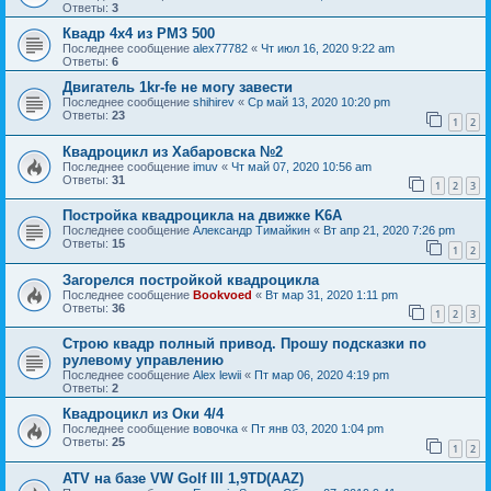
Ответы:
3
Квадр 4х4 из РМЗ 500
Последнее сообщение
alex77782
«
Чт июл 16, 2020 9:22 am
Ответы:
6
Двигатель 1kr-fe не могу завести
Последнее сообщение
shihirev
«
Ср май 13, 2020 10:20 pm
Ответы:
23
1
2
Квадроцикл из Хабаровска №2
Последнее сообщение
imuv
«
Чт май 07, 2020 10:56 am
Ответы:
31
1
2
3
Постройка квадроцикла на движке K6A
Последнее сообщение
Александр Тимайкин
«
Вт апр 21, 2020 7:26 pm
Ответы:
15
1
2
Загорелся постройкой квадроцикла
Последнее сообщение
Bookvoed
«
Вт мар 31, 2020 1:11 pm
Ответы:
36
1
2
3
Строю квадр полный привод. Прошу подсказки по
рулевому управлению
Последнее сообщение
Alex lewii
«
Пт мар 06, 2020 4:19 pm
Ответы:
2
Квадроцикл из Оки 4/4
Последнее сообщение
вовочка
«
Пт янв 03, 2020 1:04 pm
Ответы:
25
1
2
ATV на базе VW Golf III 1,9TD(AAZ)