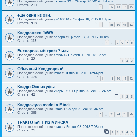
Последнее сообщение
Евгений 32
«
Сб мар 02, 2019 8:54 am
Ответы:
219
1
12
13
14
15
…
еще один из оки.
Последнее сообщение
igo196610
«
Сб фев 16, 2019 8:18 pm
Ответы:
918
1
59
60
61
62
…
Квадроцикл JAWA
Последнее сообщение
валера
«
Ср фев 13, 2019 12:10 am
Ответы:
115
1
5
6
7
8
…
Внедорожный трайк? или ...
Последнее сообщение
stels40
«
Сб фев 09, 2019 8:12 pm
Ответы:
32
1
2
3
Обычный Квадроцикл!
Последнее сообщение
imuv
«
Чт янв 10, 2019 12:44 pm
Ответы:
176
1
9
10
11
12
…
КвадроОка из уфы
Последнее сообщение
Игорь1987
«
Ср янв 09, 2019 2:26 pm
Ответы:
42
1
2
3
Квадро-тула made in Minck
Последнее сообщение
kitaec
«
Сб дек 22, 2018 6:36 pm
Ответы:
386
1
23
24
25
26
…
ТРАКТО-БАГГ ИЗ МИНСКА
Последнее сообщение
kitaec
«
Вс дек 02, 2018 7:08 pm
Ответы:
71
1
2
3
4
5