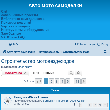
Авто мото самоделки
Сайт
Завершенные проекты
Библиотека самодельщика
Примеры решений
Чертежи и модели
Инструменты и оборудование
Зарубежные
ЧАВО или FAQ
FAQ
Регистрация
Вход
П
Авто мото самоделки
Мотовездеходы
Строительство мотовездеходов
о
Строительство мотовездеходов
и
Модератор:
User buggy
с
Поиск
Расширенный пои
Новая тема
к
Страница
1
из
11
1
2
3
4
5
11
След.
530 тем
…
Темы
Квадрик 4/4 из Ельца
Последнее сообщение
sergei48
«
Пн дек 15, 2025 7:18 pm
Ответы:
600
1
38
39
40
41
…