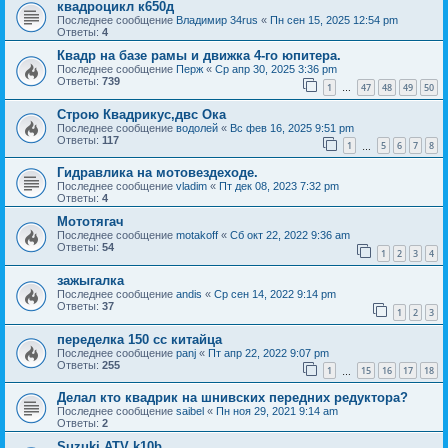
квадроцикл к650д
Последнее сообщение
Владимир 34rus
«
Пн сен 15, 2025 12:54 pm
Ответы:
4
Квадр на базе рамы и движка 4-го юпитера.
Последнее сообщение
Перж
«
Ср апр 30, 2025 3:36 pm
Ответы:
739
1
47
48
49
50
…
Строю Квадрикус,двс Ока
Последнее сообщение
водолей
«
Вс фев 16, 2025 9:51 pm
Ответы:
117
1
5
6
7
8
…
Гидравлика на мотовездеходе.
Последнее сообщение
vladim
«
Пт дек 08, 2023 7:32 pm
Ответы:
4
Мототягач
Последнее сообщение
motakoff
«
Сб окт 22, 2022 9:36 am
Ответы:
54
1
2
3
4
зажыгалка
Последнее сообщение
andis
«
Ср сен 14, 2022 9:14 pm
Ответы:
37
1
2
3
переделка 150 сс китайца
Последнее сообщение
panj
«
Пт апр 22, 2022 9:07 pm
Ответы:
255
1
15
16
17
18
…
Делал кто квадрик на шнивских передних редуктора?
Последнее сообщение
saibel
«
Пн ноя 29, 2021 9:14 am
Ответы:
2
Suzuki ATV k10b