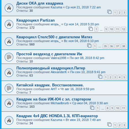
Диски ОКА для квадрика
Последнее сообщение
Kazuma
«
Ср ноя 21, 2018 7:22 am
Ответы:
30
1
2
3
Квадроцикл Partizan
Последнее сообщение
игорь_
«
Ср ноя 14, 2018 5:20 pm
Ответы:
172
1
9
10
11
12
…
Квароцикл Стелс500 с двигателем Матиз
Последнее сообщение
игорь_
«
Вс ноя 04, 2018 6:10 pm
Ответы:
560
1
35
36
37
38
…
Простой вездеход с двигателем Иж
Последнее сообщение
Valera1998
«
Пн окт 08, 2018 8:42 pm
Ответы:
10
Полноприводный квадроцикл.Питер
Последнее сообщение
AlexanderK
«
Пн сен 10, 2018 9:41 pm
Ответы:
63
1
2
3
4
5
Китайскй квадрик. Восстановление.
Последнее сообщение
АНТ
«
Чт авг 16, 2018 9:59 pm
Ответы:
7
Квадрик на базе ИЖ-Ю4 с эл. стартером
Последнее сообщение
Michaelbrurb
«
Ср июл 04, 2018 3:30 am
Ответы:
163
1
8
9
10
11
…
Квадрик 4х4 ДВС HONDA.1.3L КПП-вариатор
Последнее сообщение
Kazuma
«
Вт июн 19, 2018 7:49 am
Ответы:
34
1
2
3