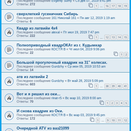
Последнее сообщение
Evgeniy Sumy
«
Сб дек 07, 2019 9:41 pm
Ответы:
272
1
16
17
18
19
…
сверхлегкий гусеничник Сибирь
Последнее сообщение
161 Николай 161
«
Пн авг 12, 2019 1:19 am
Ответы:
6
Квадр из латвийи 4x4
Последнее сообщение
alexal
«
Пт июл 19, 2019 7:47 pm
Ответы:
222
1
12
13
14
15
…
Полноприводный квадрОКАт из г. Кудымкар
Последнее сообщение
КОСТЯ В
«
Чт июл 04, 2019 9:06 pm
Ответы:
22
1
2
Большой прогулочный квадрик на 31" колесах.
Последнее сообщение
Gurdzhy
«
Ср июн 05, 2019 10:53 am
Ответы:
14
атв из латвийи 2
Последнее сообщение
Gurdzhy
«
Вт май 28, 2019 5:09 pm
Ответы:
603
1
38
39
40
41
…
Вот и я решил из оки...
Последнее сообщение
rinat-r5
«
Вс мар 10, 2019 8:00 am
Ответы:
70
1
2
3
4
5
И снова квадрик из Оки.
Последнее сообщение
КОСТЯ В
«
Вс мар 03, 2019 9:45 pm
Ответы:
172
1
9
10
11
12
…
Очередной ATV из ваз21099