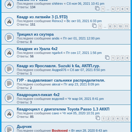
Последнее сообщение
shihirev
«
Сб ноя 06, 2021 10:41 pm
Ответы:
134
1
6
7
8
9
…
Квадр из латвийи 3 (1.9TD)
Последнее сообщение
Renxx2
«
Вс окт 03, 2021 6:33 pm
Ответы:
151
1
8
9
10
11
…
Трицикл из скутера
Последнее сообщение
andis
«
Пт окт 01, 2021 12:00 pm
Ответы:
8
Квадрик из Урала 4х2
Последнее сообщение
nga4x4
«
Пт сен 17, 2021 1:56 pm
Ответы:
56
1
2
3
4
Квадр из Ярославля. Suzuki k 6a, АКПП.гур.
Последнее сообщение
Андрей76
«
Сб авг 07, 2021 8:50 pm
Ответы:
1
ГУР - выдавливает сальники распределителя.
Последнее сообщение
alexal
«
Пт апр 23, 2021 8:09 pm
Ответы:
2
Квадроцикл-пикап 4х2
Последнее сообщение
водолей
«
Чт мар 04, 2021 8:41 pm
Ответы:
3
Квадроцикл с двигателем Toyota Passo 1.3 АККП
Последнее сообщение
сано
«
Чт ноя 05, 2020 10:31 pm
Ответы:
85
1
2
3
4
5
6
Дырчик
Последнее сообщение
Bookvoed
«
Вт июл 28, 2020 8:43 am