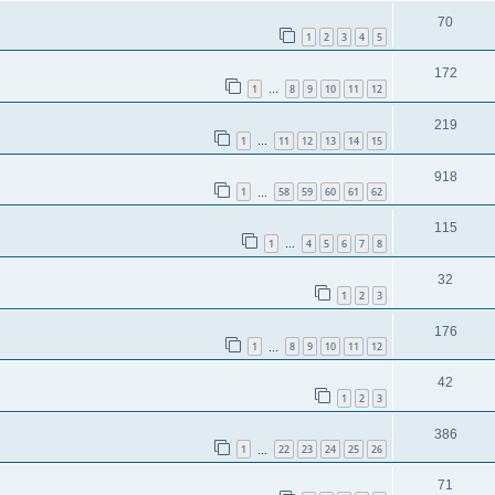
70
1
2
3
4
5
172
1
8
9
10
11
12
…
219
1
11
12
13
14
15
…
918
1
58
59
60
61
62
…
115
1
4
5
6
7
8
…
32
1
2
3
176
1
8
9
10
11
12
…
42
1
2
3
386
1
22
23
24
25
26
…
71