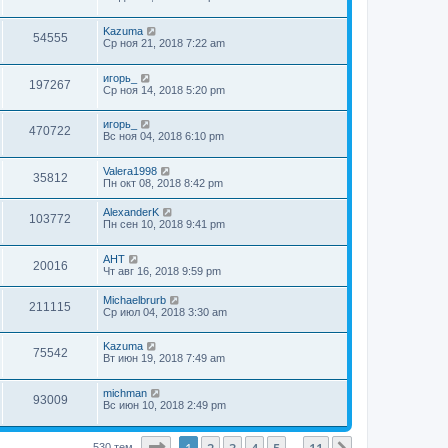
Kazuma
54555
Ср ноя 21, 2018 7:22 am
игорь_
197267
Ср ноя 14, 2018 5:20 pm
игорь_
470722
Вс ноя 04, 2018 6:10 pm
Valera1998
35812
Пн окт 08, 2018 8:42 pm
AlexanderK
103772
Пн сен 10, 2018 9:41 pm
АНТ
20016
Чт авг 16, 2018 9:59 pm
Michaelbrurb
211115
Ср июл 04, 2018 3:30 am
Kazuma
75542
Вт июн 19, 2018 7:49 am
michman
93009
Вс июн 10, 2018 2:49 pm
Страница
1
из
11
1
2
3
4
5
11
530 тем
…