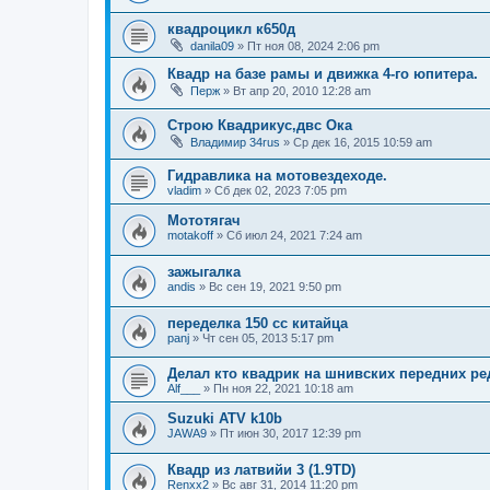
квадроцикл к650д
danila09
»
Пт ноя 08, 2024 2:06 pm
Квадр на базе рамы и движка 4-го юпитера.
Перж
»
Вт апр 20, 2010 12:28 am
Строю Квадрикус,двс Ока
Владимир 34rus
»
Ср дек 16, 2015 10:59 am
Гидравлика на мотовездеходе.
vladim
»
Сб дек 02, 2023 7:05 pm
Мототягач
motakoff
»
Сб июл 24, 2021 7:24 am
зажыгалка
andis
»
Вс сен 19, 2021 9:50 pm
переделка 150 сс китайца
panj
»
Чт сен 05, 2013 5:17 pm
Делал кто квадрик на шнивских передних ре
Alf___
»
Пн ноя 22, 2021 10:18 am
Suzuki ATV k10b
JAWA9
»
Пт июн 30, 2017 12:39 pm
Квадр из латвийи 3 (1.9TD)
Renxx2
»
Вс авг 31, 2014 11:20 pm