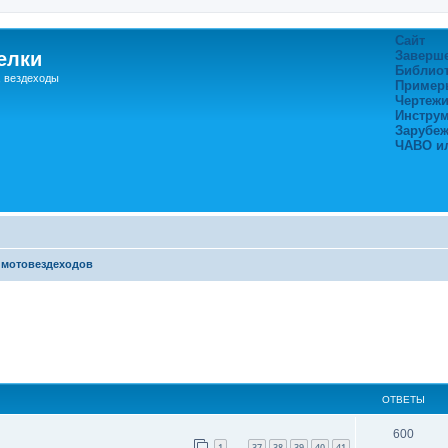
Сайт
елки
Заверш
Библио
, вездеходы
Пример
Чертежи
Инстру
Зарубе
ЧАВО и
 мотовездеходов
ширенный поиск
ОТВЕТЫ
600
1
37
38
39
40
41