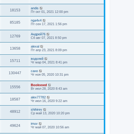
andis
18153
Пт окт 01, 2021 12:00 pm
nga4x4
85185
Пт сен 17, 2021 1:56 pm
Андрей76
12769
Сб авг 07, 2021 8:50 pm
alexal
13658
Пт апр 23, 2021 8:09 pm
водолей
15711
Чт мар 04, 2021 8:41 pm
сано
130447
Чт ноя 05, 2020 10:31 pm
Bookvoed
15556
Вт июл 28, 2020 8:43 am
alex77782
18587
Чт июл 16, 2020 9:22 am
shihirev
48912
Ср май 13, 2020 10:20 pm
imuv
49624
Чт май 07, 2020 10:56 am