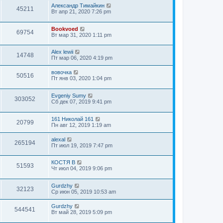
Александр Тимайкин
45211
Вт апр 21, 2020 7:26 pm
Bookvoed
69754
Вт мар 31, 2020 1:11 pm
Alex lewii
14748
Пт мар 06, 2020 4:19 pm
вовочка
50516
Пт янв 03, 2020 1:04 pm
Evgeniy Sumy
303052
Сб дек 07, 2019 9:41 pm
161 Николай 161
20799
Пн авг 12, 2019 1:19 am
alexal
265194
Пт июл 19, 2019 7:47 pm
КОСТЯ В
51593
Чт июл 04, 2019 9:06 pm
Gurdzhy
32123
Ср июн 05, 2019 10:53 am
Gurdzhy
544541
Вт май 28, 2019 5:09 pm