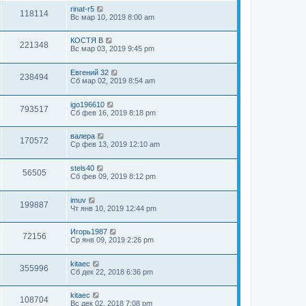
rinat-r5
118114
Вс мар 10, 2019 8:00 am
КОСТЯ В
221348
Вс мар 03, 2019 9:45 pm
Евгений 32
238494
Сб мар 02, 2019 8:54 am
igo196610
793517
Сб фев 16, 2019 8:18 pm
валера
170572
Ср фев 13, 2019 12:10 am
stels40
56505
Сб фев 09, 2019 8:12 pm
imuv
199887
Чт янв 10, 2019 12:44 pm
Игорь1987
72156
Ср янв 09, 2019 2:26 pm
kitaec
355996
Сб дек 22, 2018 6:36 pm
kitaec
108704
Вс дек 02, 2018 7:08 pm