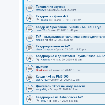
Трицикл из скутера
thrasd2
»
Ср сен 29, 2021 5:52 pm
Квадрик из Урала 4х2
TaypuH
»
Пн сен 12, 2016 3:01 pm
Квадр из Ярославля. Suzuki k 6a, АКПП.гур.
Lave 76
»
Вт июл 27, 2021 11:49 pm
ГУР - выдавливает сальники распределителя
alexal
»
Чт апр 22, 2021 8:31 pm
Квадроцикл-пикап 4х2
Иван Скляров
»
Ср мар 03, 2021 11:22 pm
Квадроцикл с двигателем Toyota Passo 1.3 А
Kazuma
»
Чт мар 29, 2018 9:39 am
Дырчик
Bookvoed
»
Пн июл 27, 2020 1:15 pm
Квадр 4х4 из РМЗ 500
alex77782
»
Ср июл 08, 2020 3:10 pm
Двигатель 1kr-fe не могу завести
sanya90g
»
Вс апр 07, 2019 8:14 am
Квадроцикл из Хабаровска №2
imuv
»
Пн апр 27, 2020 4:26 pm