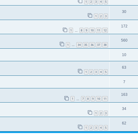
1
2
3
4
5
30
1
2
3
172
1
8
9
10
11
12
…
560
1
34
35
36
37
38
…
10
63
1
2
3
4
5
7
163
1
7
8
9
10
11
…
34
1
2
3
62
1
2
3
4
5