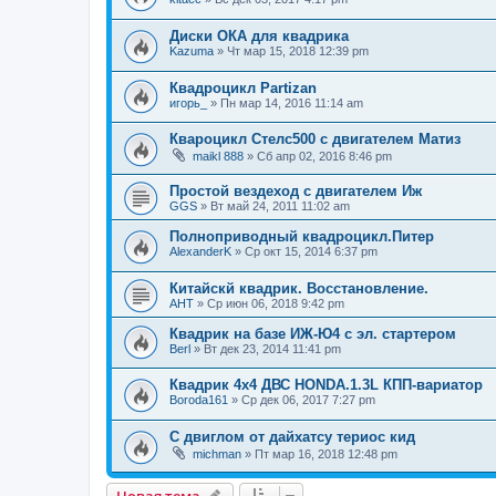
Диски ОКА для квадрика
Kazuma
»
Чт мар 15, 2018 12:39 pm
Квадроцикл Partizan
игорь_
»
Пн мар 14, 2016 11:14 am
Квароцикл Стелс500 с двигателем Матиз
maikl 888
»
Сб апр 02, 2016 8:46 pm
Простой вездеход с двигателем Иж
GGS
»
Вт май 24, 2011 11:02 am
Полноприводный квадроцикл.Питер
AlexanderK
»
Ср окт 15, 2014 6:37 pm
Китайскй квадрик. Восстановление.
АНТ
»
Ср июн 06, 2018 9:42 pm
Квадрик на базе ИЖ-Ю4 с эл. стартером
Berl
»
Вт дек 23, 2014 11:41 pm
Квадрик 4х4 ДВС HONDA.1.3L КПП-вариатор
Boroda161
»
Ср дек 06, 2017 7:27 pm
С двиглом от дайхатсу териос кид
michman
»
Пт мар 16, 2018 12:48 pm
Новая тема