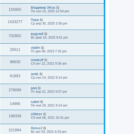
Владимир 34rus
155955
Пн сен 15, 2025 12:54 pm
Перж
1433277
Ср апр 30, 2025 3:36 pm
водолей
702802
Вс фев 16, 2025 9:51 pm
vladim
20011
Пт дек 08, 2023 7:32 pm
motakoff
96630
Сб окт 22, 2022 9:36 am
andis
61893
Ср сен 14, 2022 9:14 pm
panj
278099
Пт апр 22, 2022 9:07 pm
saibel
14966
Пн ноя 29, 2021 9:14 am
shihirev
198339
Сб ноя 06, 2021 10:41 pm
Renxx2
221894
Вс окт 03, 2021 6:33 pm