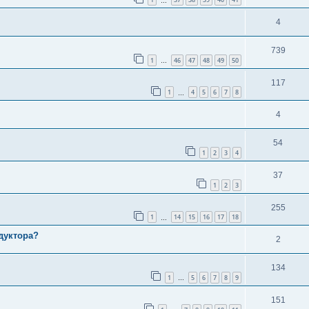
…
4
739
1
46
47
48
49
50
…
117
1
4
5
6
7
8
…
4
54
1
2
3
4
37
1
2
3
255
1
14
15
16
17
18
…
дуктора?
2
134
1
5
6
7
8
9
…
151