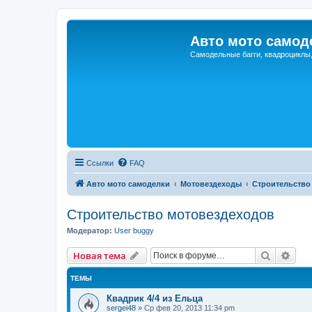
Авто мото самод
Самодельные багги, квадроциклы
Ссылки
FAQ
Авто мото самоделки
Мотовездеходы
Строительство
Строительство мотовездеходов
Модератор:
User buggy
Поиск
Рас
Новая тема
ТЕМЫ
Квадрик 4/4 из Ельца
sergei48
»
Ср фев 20, 2013 11:34 pm