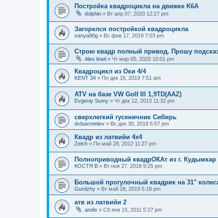
Постройка квадроцикла на движке K6A
dolphin
»
Вт апр 07, 2020 12:27 pm
Загорелся постройкой квадроцикла
sanya90g
»
Вс фев 17, 2019 7:03 pm
Строю квадр полный привод. Прошу подска
Alex lewii
»
Чт мар 05, 2020 10:01 pm
Квадроцикл из Оки 4/4
KENT 34
»
Пн дек 16, 2019 7:51 am
ATV на базе VW Golf III 1,9TD(AAZ)
Evgeniy Sumy
»
Чт дек 12, 2013 11:32 pm
сверхлегкий гусеничник Сибирь
dvbaxmetiev
»
Вс дек 30, 2018 5:57 pm
Квадр из латвийи 4x4
Zelch
»
Пн май 28, 2012 11:27 pm
Полноприводный квадрОКАт из г. Кудымкар
КОСТЯ В
»
Вт ноя 27, 2018 9:25 pm
Большой прогулочный квадрик на 31" колес
Gurdzhy
»
Вт май 28, 2019 5:18 pm
атв из латвийи 2
andis
»
Сб янв 15, 2011 5:27 pm