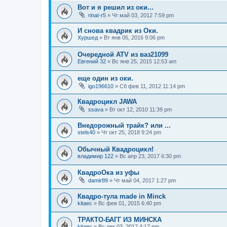
Вот и я решил из оки...
rinat-r5
»
Чт май 03, 2012 7:59 pm
И снова квадрик из Оки.
Хуршед
»
Вт янв 05, 2016 9:06 pm
Очередной ATV из ваз21099
Евгений 32
»
Вс янв 25, 2015 12:53 am
еще один из оки.
igo196610
»
Сб фев 11, 2012 11:14 pm
Квадроцикл JAWA
ssava
»
Вт окт 12, 2010 11:39 pm
Внедорожный трайк? или ...
stels40
»
Чт окт 25, 2018 9:24 pm
Обычный Квадроцикл!
владимир 122
»
Вс апр 23, 2017 6:30 pm
КвадроОка из уфы
damir89
»
Чт май 04, 2017 1:27 pm
Квадро-тула made in Minck
kitaec
»
Вс фев 01, 2015 6:40 pm
ТРАКТО-БАГГ ИЗ МИНСКА
kitaec
»
Вс дек 03, 2017 4:17 pm