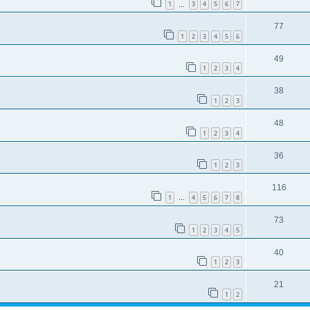
1
3
4
5
6
7
…
77
1
2
3
4
5
6
49
1
2
3
4
38
1
2
3
48
1
2
3
4
36
1
2
3
116
1
4
5
6
7
8
…
73
1
2
3
4
5
40
1
2
3
21
1
2