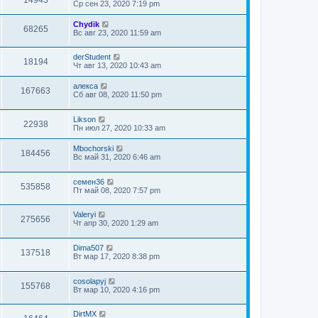
Ср сен 23, 2020 7:19 pm
Chydik
68265
Вс авг 23, 2020 11:59 am
derStudent
18194
Чт авг 13, 2020 10:43 am
алекса
167663
Сб авг 08, 2020 11:50 pm
Likson
22938
Пн июл 27, 2020 10:33 am
Mbochorski
184456
Вс май 31, 2020 6:46 am
семен36
535858
Пт май 08, 2020 7:57 pm
Valeryi
275656
Чт апр 30, 2020 1:29 am
Dima507
137518
Вт мар 17, 2020 8:38 pm
cosolapyj
155768
Вт мар 10, 2020 4:16 pm
DirtMX