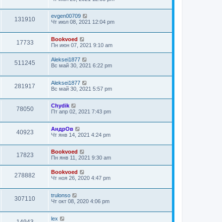
evgen00709
131910
Чт июл 08, 2021 12:04 pm
Bookvoed
17733
Пн июн 07, 2021 9:10 am
Aleksei1877
511245
Вс май 30, 2021 6:22 pm
Aleksei1877
281917
Вс май 30, 2021 5:57 pm
Chydik
78050
Пт апр 02, 2021 7:43 pm
АндрОв
40923
Чт янв 14, 2021 4:24 pm
Bookvoed
17823
Пн янв 11, 2021 9:30 am
Bookvoed
278882
Чт ноя 26, 2020 4:47 pm
trulonso
307110
Чт окт 08, 2020 4:06 pm
lex
14943