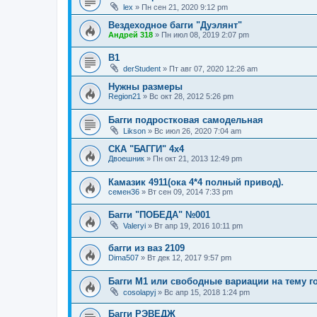
lex
»
Пн сен 21, 2020 9:12 pm
Вездеходное багги "Дуэлянт"
Андрей 318
»
Пн июл 08, 2019 2:07 pm
B1
derStudent
»
Пт авг 07, 2020 12:26 am
Нужны размеры
Region21
»
Вс окт 28, 2012 5:26 pm
Багги подростковая самодельная
Likson
»
Вс июл 26, 2020 7:04 am
СКА "БАГГИ" 4х4
Двоешник
»
Пн окт 21, 2013 12:49 pm
Камазик 4911(ока 4*4 полный привод).
семен36
»
Вт сен 09, 2014 7:33 pm
Багги "ПОБЕДА" №001
Valeryi
»
Вт апр 19, 2016 10:11 pm
багги из ваз 2109
Dima507
»
Вт дек 12, 2017 9:57 pm
Багги М1 или свободные вариации на тему г
cosolapyj
»
Вс апр 15, 2018 1:24 pm
Багги РЭВЕДЖ