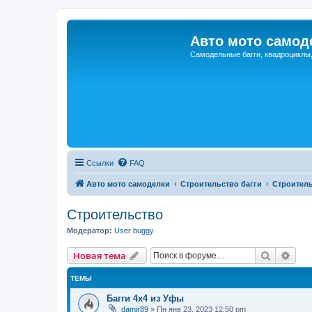
Авто мото самод
Самодельные багги, квадроциклы
Ссылки
FAQ
Авто мото самоделки
Строительство багги
Строител
Строительство
Модератор:
User buggy
Поиск
Рас
Новая тема
ТЕМЫ
Багги 4x4 из Уфы
damir89
»
Пн янв 23, 2023 12:50 pm