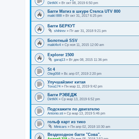
DirtMX
»
Вт окт 08, 2019 6:50 pm
Багги Матиз в шкуре Стелса UTV 800
maikl 888
»
Вт окт 31, 2017 6:25 pm
Багги БЕРКУТ
shihirev
»
Пт авг 31, 2018 9:21 pm
Болотный SSV
maikl4x4
»
Ср ноя 11, 2015 12:00 am
Еxplorer 1500
garaj13
»
Вт дек 08, 2015 11:36 pm
St 4
Oleg058
»
Вс апр 07, 2019 2:20 pm
Улучшайзинг китая
Toxa174
»
Пн мар 11, 2019 9:42 pm
Багги РЭВЕДЖ
DirtMX
»
Ср мар 13, 2019 6:52 pm
Подскажите по двигателю
Antonio.sti
»
Ср мар 13, 2019 5:46 pm
гольф карт из тико
Minicars
»
Пн апр 02, 2018 10:30 am
Вездеходное багги "Сова".
Андрей 318
»
Пт янв 05, 2018 2:52 pm