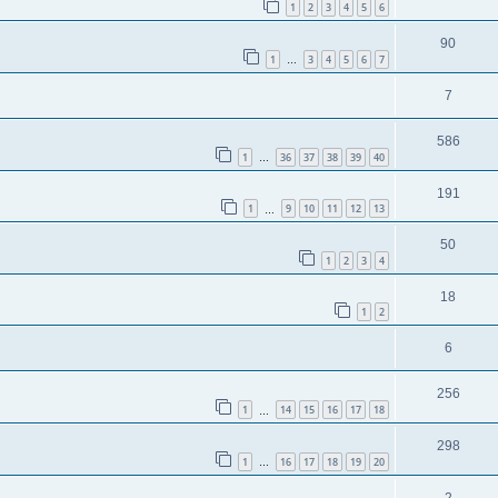
1
2
3
4
5
6
90
1
3
4
5
6
7
…
7
586
1
36
37
38
39
40
…
191
1
9
10
11
12
13
…
50
1
2
3
4
18
1
2
6
256
1
14
15
16
17
18
…
298
1
16
17
18
19
20
…
2