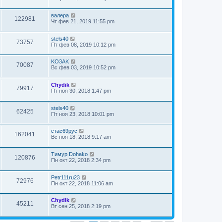
валера
122981
Чт фев 21, 2019 11:55 pm
stels40
73757
Пт фев 08, 2019 10:12 pm
KO3AK
70087
Вс фев 03, 2019 10:52 pm
Chydik
79917
Пт ноя 30, 2018 1:47 pm
stels40
62425
Пт ноя 23, 2018 10:01 pm
стас69рус
162041
Вс ноя 18, 2018 9:17 am
Тимур Dohako
120876
Пн окт 22, 2018 2:34 pm
Petr111ru23
72976
Пн окт 22, 2018 11:06 am
Chydik
45211
Вт сен 25, 2018 2:19 pm