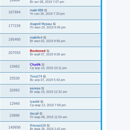
16464
Вт окт 08, 2019 7:07 pm
maikl 888
187994
Чт сен 26, 2019 7:33 pm
Андрей Мураш
177226
Пт июл 19, 2019 9:45 pm
maikl4x4
195460
Вт июл 02, 2019 9:56 pm
Bookvoed
207555
Вт май 07, 2019 9:06 am
Chydik
13462
Ср апр 10, 2019 10:11 pm
Toxa174
25530
Вс апр 07, 2019 5:43 pm
валера
32692
Вт мар 19, 2019 12:32 am
Ivan66
12940
Ср мар 13, 2019 7:58 pm
Аксай
23896
Пт мар 08, 2019 11:54 am
Ильнур116
145656
Вт фев 26, 2019 2:42 pm