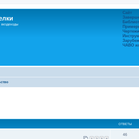
Сайт
елки
Заверш
Библио
, вездеходы
Пример
Чертежи
Инстру
Зарубе
ЧАВО и
ьство
ширенный поиск
ОТВЕТЫ
46
1
2
3
4