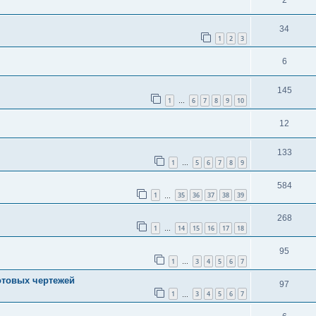
34
1
2
3
6
145
1
6
7
8
9
10
…
12
133
1
5
6
7
8
9
…
584
1
35
36
37
38
39
…
268
1
14
15
16
17
18
…
95
1
3
4
5
6
7
…
отовых чертежей
97
1
3
4
5
6
7
…