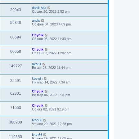
daniil-Alfa
29943
Ср дек 20, 2023 2:52 pm
andis
59348
Сб фев 04, 2023 4:09 pm
Chydik
60694
Сб ноя 05, 2022 11:33 pm
Chydik
60658
Пт сен 02, 2022 12:02 am
aka81
149727
Вс авг 28, 2022 11:44 pm
koswin
25591
Пн мар 14, 2022 7:34 am
Chydik
62801
Вс мар 06, 2022 1:31 pm
Chydik
71553
Сб окт 02, 2021 9:19 pm
Ivan66
388930
Чт июл 29, 2021 12:28 pm
Ivan66
119850
Чт июл 29, 2021 12:05 pm