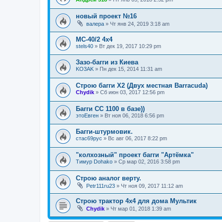
новый проект №16
валера
»
Чт янв 24, 2019 3:18 am
МС-40/2 4х4
stels40
»
Вт дек 19, 2017 10:29 pm
Зазо-багги из Киева
KO3AK
»
Пн дек 15, 2014 11:31 am
Строю багги Х2 (Двух местная Barracuda)
Chydik
»
Сб июн 03, 2017 12:56 pm
Багги СС 1100 в базе))
этоЕвген
»
Вт ноя 06, 2018 6:56 pm
Багги-штурмовик.
стас69рус
»
Вс авг 06, 2017 8:22 pm
"колхозный" проект багги "Артёмка"
Тимур Dohako
»
Ср мар 02, 2016 3:58 pm
Строю аналог верту.
Petr111ru23
»
Чт ноя 09, 2017 11:12 am
Строю трактор 4х4 для дома Мультик
Chydik
»
Чт мар 01, 2018 1:39 am