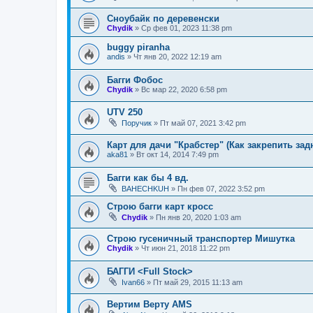
Сноубайк по деревенски
Chydik
»
Ср фев 01, 2023 11:38 pm
buggy piranha
andis
»
Чт янв 20, 2022 12:19 am
Багги Фобос
Chydik
»
Вс мар 22, 2020 6:58 pm
UTV 250
Поручик
»
Пт май 07, 2021 3:42 pm
Карт для дачи "Крабстер" (Как закрепить за
aka81
»
Вт окт 14, 2014 7:49 pm
Багги как бы 4 вд.
BAHECHKUH
»
Пн фев 07, 2022 3:52 pm
Строю багги карт кросс
Chydik
»
Пн янв 20, 2020 1:03 am
Строю гусеничный транспортер Мишутка
Chydik
»
Чт июн 21, 2018 11:22 pm
БАГГИ <Full Stock>
Ivan66
»
Пт май 29, 2015 11:13 am
Вертим Верту AMS