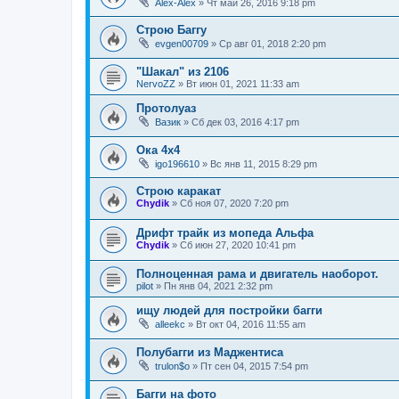
Alex-Alex
»
Чт май 26, 2016 9:18 pm
Строю Баггу
evgen00709
»
Ср авг 01, 2018 2:20 pm
"Шакал" из 2106
NervoZZ
»
Вт июн 01, 2021 11:33 am
Протолуаз
Вазик
»
Сб дек 03, 2016 4:17 pm
Ока 4х4
igo196610
»
Вс янв 11, 2015 8:29 pm
Строю каракат
Chydik
»
Сб ноя 07, 2020 7:20 pm
Дрифт трайк из мопеда Альфа
Chydik
»
Сб июн 27, 2020 10:41 pm
Полноценная рама и двигатель наоборот.
pilot
»
Пн янв 04, 2021 2:32 pm
ищу людей для постройки багги
alleekc
»
Вт окт 04, 2016 11:55 am
Полубагги из Маджентиса
trulon$o
»
Пт сен 04, 2015 7:54 pm
Багги на фото