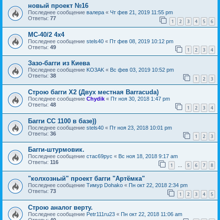
новый проект №16
Последнее сообщение
валера
«
Чт фев 21, 2019 11:55 pm
Ответы:
77
1
2
3
4
5
6
МС-40/2 4х4
Последнее сообщение
stels40
«
Пт фев 08, 2019 10:12 pm
Ответы:
49
1
2
3
4
Зазо-багги из Киева
Последнее сообщение
KO3AK
«
Вс фев 03, 2019 10:52 pm
Ответы:
38
1
2
3
Строю багги Х2 (Двух местная Barracuda)
Последнее сообщение
Chydik
«
Пт ноя 30, 2018 1:47 pm
Ответы:
48
1
2
3
4
Багги СС 1100 в базе))
Последнее сообщение
stels40
«
Пт ноя 23, 2018 10:01 pm
Ответы:
36
1
2
3
Багги-штурмовик.
Последнее сообщение
стас69рус
«
Вс ноя 18, 2018 9:17 am
Ответы:
116
1
5
6
7
8
…
"колхозный" проект багги "Артёмка"
Последнее сообщение
Тимур Dohako
«
Пн окт 22, 2018 2:34 pm
Ответы:
73
1
2
3
4
5
Строю аналог верту.
Последнее сообщение
Petr111ru23
«
Пн окт 22, 2018 11:06 am
Ответы:
40