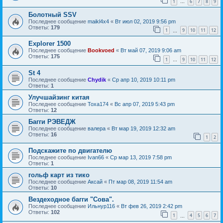
1
6
7
8
9
…
Болотный SSV
Последнее сообщение
maikl4x4
«
Вт июл 02, 2019 9:56 pm
Ответы:
179
1
9
10
11
12
…
Еxplorer 1500
Последнее сообщение
Bookvoed
«
Вт май 07, 2019 9:06 am
Ответы:
175
1
9
10
11
12
…
St 4
Последнее сообщение
Chydik
«
Ср апр 10, 2019 10:11 pm
Ответы:
1
Улучшайзинг китая
Последнее сообщение
Toxa174
«
Вс апр 07, 2019 5:43 pm
Ответы:
12
Багги РЭВЕДЖ
Последнее сообщение
валера
«
Вт мар 19, 2019 12:32 am
Ответы:
16
1
2
Подскажите по двигателю
Последнее сообщение
Ivan66
«
Ср мар 13, 2019 7:58 pm
Ответы:
1
гольф карт из тико
Последнее сообщение
Аксай
«
Пт мар 08, 2019 11:54 am
Ответы:
10
Вездеходное багги "Сова".
Последнее сообщение
Ильнур116
«
Вт фев 26, 2019 2:42 pm
Ответы:
102
1
4
5
6
7
…