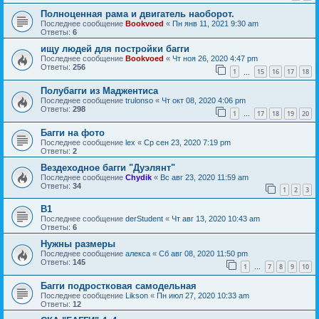
Полноценная рама и двигатель наоборот.
Последнее сообщение
Bookvoed
«
Пн янв 11, 2021 9:30 am
Ответы:
6
ищу людей для постройки багги
Последнее сообщение
Bookvoed
«
Чт ноя 26, 2020 4:47 pm
Ответы:
256
1
15
16
17
18
…
Полубагги из Маджентиса
Последнее сообщение
trulonso
«
Чт окт 08, 2020 4:06 pm
Ответы:
298
1
17
18
19
20
…
Багги на фото
Последнее сообщение
lex
«
Ср сен 23, 2020 7:19 pm
Ответы:
2
Вездеходное багги "Дуэлянт"
Последнее сообщение
Chydik
«
Вс авг 23, 2020 11:59 am
Ответы:
34
1
2
3
B1
Последнее сообщение
derStudent
«
Чт авг 13, 2020 10:43 am
Ответы:
6
Нужны размеры
Последнее сообщение
алекса
«
Сб авг 08, 2020 11:50 pm
Ответы:
145
1
7
8
9
10
…
Багги подростковая самодельная
Последнее сообщение
Likson
«
Пн июл 27, 2020 10:33 am
Ответы:
12