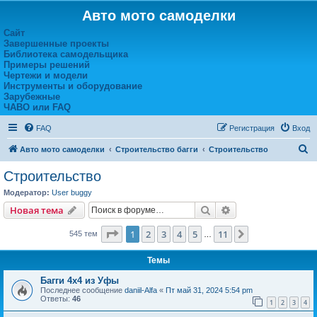
Авто мото самоделки
Сайт
Завершенные проекты
Библиотека самодельщика
Примеры решений
Чертежи и модели
Инструменты и оборудование
Зарубежные
ЧАВО или FAQ
FAQ
Регистрация
Вход
П
Авто мото самоделки
Строительство багги
Строительство
о
Строительство
и
Модератор:
User buggy
с
Поиск
Расширенный пои
Новая тема
к
Страница
1
из
11
1
2
3
4
5
11
След.
545 тем
…
Темы
Багги 4x4 из Уфы
Последнее сообщение
daniil-Alfa
«
Пт май 31, 2024 5:54 pm
Ответы:
46
1
2
3
4