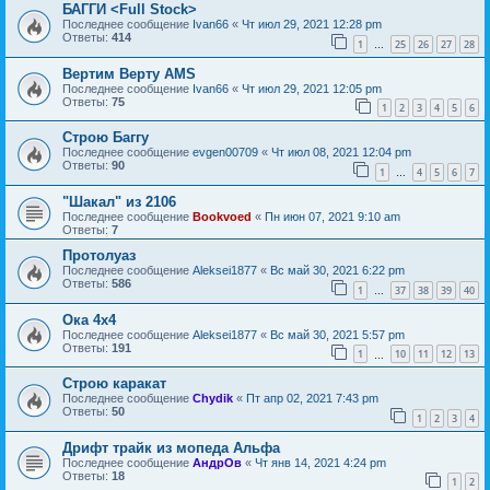
БАГГИ <Full Stock>
Последнее сообщение
Ivan66
«
Чт июл 29, 2021 12:28 pm
Ответы:
414
1
25
26
27
28
…
Вертим Верту AMS
Последнее сообщение
Ivan66
«
Чт июл 29, 2021 12:05 pm
Ответы:
75
1
2
3
4
5
6
Строю Баггу
Последнее сообщение
evgen00709
«
Чт июл 08, 2021 12:04 pm
Ответы:
90
1
4
5
6
7
…
"Шакал" из 2106
Последнее сообщение
Bookvoed
«
Пн июн 07, 2021 9:10 am
Ответы:
7
Протолуаз
Последнее сообщение
Aleksei1877
«
Вс май 30, 2021 6:22 pm
Ответы:
586
1
37
38
39
40
…
Ока 4х4
Последнее сообщение
Aleksei1877
«
Вс май 30, 2021 5:57 pm
Ответы:
191
1
10
11
12
13
…
Строю каракат
Последнее сообщение
Chydik
«
Пт апр 02, 2021 7:43 pm
Ответы:
50
1
2
3
4
Дрифт трайк из мопеда Альфа
Последнее сообщение
АндрОв
«
Чт янв 14, 2021 4:24 pm
Ответы:
18
1
2