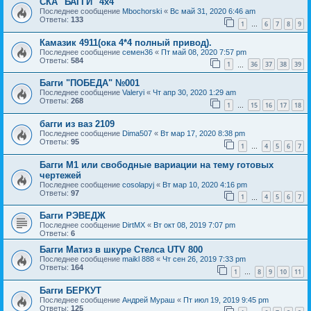
СКА "БАГГИ" 4х4
Последнее сообщение
Mbochorski
«
Вс май 31, 2020 6:46 am
Ответы:
133
1
6
7
8
9
…
Камазик 4911(ока 4*4 полный привод).
Последнее сообщение
семен36
«
Пт май 08, 2020 7:57 pm
Ответы:
584
1
36
37
38
39
…
Багги "ПОБЕДА" №001
Последнее сообщение
Valeryi
«
Чт апр 30, 2020 1:29 am
Ответы:
268
1
15
16
17
18
…
багги из ваз 2109
Последнее сообщение
Dima507
«
Вт мар 17, 2020 8:38 pm
Ответы:
95
1
4
5
6
7
…
Багги М1 или свободные вариации на тему готовых
чертежей
Последнее сообщение
cosolapyj
«
Вт мар 10, 2020 4:16 pm
Ответы:
97
1
4
5
6
7
…
Багги РЭВЕДЖ
Последнее сообщение
DirtMX
«
Вт окт 08, 2019 7:07 pm
Ответы:
6
Багги Матиз в шкуре Стелса UTV 800
Последнее сообщение
maikl 888
«
Чт сен 26, 2019 7:33 pm
Ответы:
164
1
8
9
10
11
…
Багги БЕРКУТ
Последнее сообщение
Андрей Мураш
«
Пт июл 19, 2019 9:45 pm
Ответы:
125