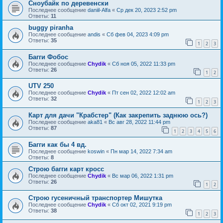
Сноубайк по деревенски
Последнее сообщение
daniil-Alfa
«
Ср дек 20, 2023 2:52 pm
Ответы:
11
buggy piranha
Последнее сообщение
andis
«
Сб фев 04, 2023 4:09 pm
Ответы:
35
1
2
3
Багги Фобос
Последнее сообщение
Chydik
«
Сб ноя 05, 2022 11:33 pm
Ответы:
26
1
2
UTV 250
Последнее сообщение
Chydik
«
Пт сен 02, 2022 12:02 am
Ответы:
32
1
2
3
Карт для дачи "Крабстер" (Как закрепить заднюю ось?)
Последнее сообщение
aka81
«
Вс авг 28, 2022 11:44 pm
Ответы:
87
1
2
3
4
5
6
Багги как бы 4 вд.
Последнее сообщение
koswin
«
Пн мар 14, 2022 7:34 am
Ответы:
8
Строю багги карт кросс
Последнее сообщение
Chydik
«
Вс мар 06, 2022 1:31 pm
Ответы:
26
1
2
Строю гусеничный транспортер Мишутка
Последнее сообщение
Chydik
«
Сб окт 02, 2021 9:19 pm
Ответы:
38
1
2
3