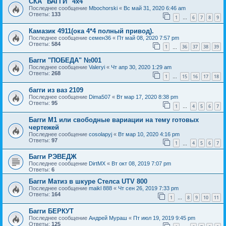
СКА "БАГГИ" 4х4
Последнее сообщение
Mbochorski
«
Вс май 31, 2020 6:46 am
Ответы:
133
1
6
7
8
9
…
Камазик 4911(ока 4*4 полный привод).
Последнее сообщение
семен36
«
Пт май 08, 2020 7:57 pm
Ответы:
584
1
36
37
38
39
…
Багги "ПОБЕДА" №001
Последнее сообщение
Valeryi
«
Чт апр 30, 2020 1:29 am
Ответы:
268
1
15
16
17
18
…
багги из ваз 2109
Последнее сообщение
Dima507
«
Вт мар 17, 2020 8:38 pm
Ответы:
95
1
4
5
6
7
…
Багги М1 или свободные вариации на тему готовых
чертежей
Последнее сообщение
cosolapyj
«
Вт мар 10, 2020 4:16 pm
Ответы:
97
1
4
5
6
7
…
Багги РЭВЕДЖ
Последнее сообщение
DirtMX
«
Вт окт 08, 2019 7:07 pm
Ответы:
6
Багги Матиз в шкуре Стелса UTV 800
Последнее сообщение
maikl 888
«
Чт сен 26, 2019 7:33 pm
Ответы:
164
1
8
9
10
11
…
Багги БЕРКУТ
Последнее сообщение
Андрей Мураш
«
Пт июл 19, 2019 9:45 pm
Ответы:
125