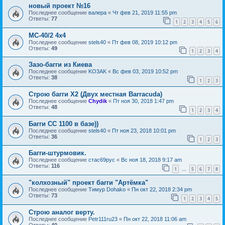
новый проект №16
Последнее сообщение
валера
«
Чт фев 21, 2019 11:55 pm
Ответы:
77
1
2
3
4
5
6
МС-40/2 4х4
Последнее сообщение
stels40
«
Пт фев 08, 2019 10:12 pm
Ответы:
49
1
2
3
4
Зазо-багги из Киева
Последнее сообщение
KO3AK
«
Вс фев 03, 2019 10:52 pm
Ответы:
38
1
2
3
Строю багги Х2 (Двух местная Barracuda)
Последнее сообщение
Chydik
«
Пт ноя 30, 2018 1:47 pm
Ответы:
48
1
2
3
4
Багги СС 1100 в базе))
Последнее сообщение
stels40
«
Пт ноя 23, 2018 10:01 pm
Ответы:
36
1
2
3
Багги-штурмовик.
Последнее сообщение
стас69рус
«
Вс ноя 18, 2018 9:17 am
Ответы:
116
1
5
6
7
8
…
"колхозный" проект багги "Артёмка"
Последнее сообщение
Тимур Dohako
«
Пн окт 22, 2018 2:34 pm
Ответы:
73
1
2
3
4
5
Строю аналог верту.
Последнее сообщение
Petr111ru23
«
Пн окт 22, 2018 11:06 am
Ответы:
40