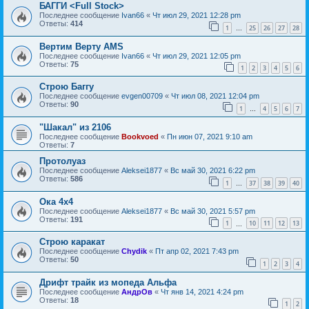
БАГГИ <Full Stock>
Последнее сообщение
Ivan66
«
Чт июл 29, 2021 12:28 pm
Ответы:
414
1
25
26
27
28
…
Вертим Верту AMS
Последнее сообщение
Ivan66
«
Чт июл 29, 2021 12:05 pm
Ответы:
75
1
2
3
4
5
6
Строю Баггу
Последнее сообщение
evgen00709
«
Чт июл 08, 2021 12:04 pm
Ответы:
90
1
4
5
6
7
…
"Шакал" из 2106
Последнее сообщение
Bookvoed
«
Пн июн 07, 2021 9:10 am
Ответы:
7
Протолуаз
Последнее сообщение
Aleksei1877
«
Вс май 30, 2021 6:22 pm
Ответы:
586
1
37
38
39
40
…
Ока 4х4
Последнее сообщение
Aleksei1877
«
Вс май 30, 2021 5:57 pm
Ответы:
191
1
10
11
12
13
…
Строю каракат
Последнее сообщение
Chydik
«
Пт апр 02, 2021 7:43 pm
Ответы:
50
1
2
3
4
Дрифт трайк из мопеда Альфа
Последнее сообщение
АндрОв
«
Чт янв 14, 2021 4:24 pm
Ответы:
18
1
2