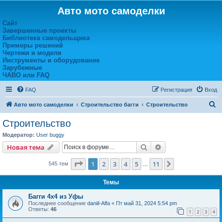
Авто мото самоделки
Сайт
Завершенные проекты
Библиотека самодельщика
Примеры решений
Чертежи и модели
Инструменты и оборудование
Зарубежные
ЧАВО или FAQ
FAQ
Регистрация
Вход
П
Авто мото самоделки
Строительство багги
Строительство
о
Строительство
и
Модератор:
User buggy
с
Поиск
Расширенный пои
Новая тема
к
Страница
1
из
11
1
2
3
4
5
11
След.
545 тем
…
Темы
Багги 4x4 из Уфы
Последнее сообщение
daniil-Alfa
«
Пт май 31, 2024 5:54 pm
Ответы:
46
1
2
3
4