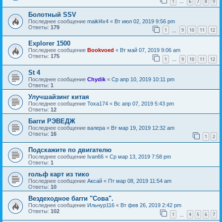
1
6
7
8
9
…
Болотный SSV
Последнее сообщение
maikl4x4
«
Вт июл 02, 2019 9:56 pm
Ответы:
179
1
9
10
11
12
…
Еxplorer 1500
Последнее сообщение
Bookvoed
«
Вт май 07, 2019 9:06 am
Ответы:
175
1
9
10
11
12
…
St 4
Последнее сообщение
Chydik
«
Ср апр 10, 2019 10:11 pm
Ответы:
1
Улучшайзинг китая
Последнее сообщение
Toxa174
«
Вс апр 07, 2019 5:43 pm
Ответы:
12
Багги РЭВЕДЖ
Последнее сообщение
валера
«
Вт мар 19, 2019 12:32 am
Ответы:
16
1
2
Подскажите по двигателю
Последнее сообщение
Ivan66
«
Ср мар 13, 2019 7:58 pm
Ответы:
1
гольф карт из тико
Последнее сообщение
Аксай
«
Пт мар 08, 2019 11:54 am
Ответы:
10
Вездеходное багги "Сова".
Последнее сообщение
Ильнур116
«
Вт фев 26, 2019 2:42 pm
Ответы:
102
1
4
5
6
7
…