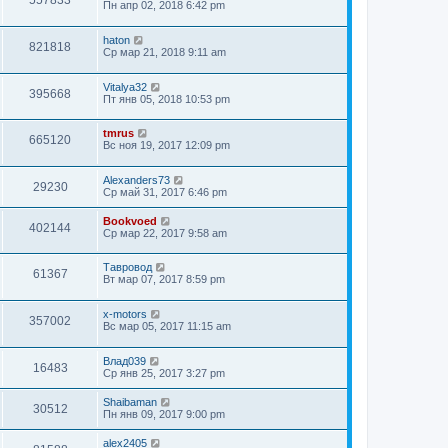
557833
Пн апр 02, 2018 6:42 pm
haton
821818
Ср мар 21, 2018 9:11 am
Vitalya32
395668
Пт янв 05, 2018 10:53 pm
tmrus
665120
Вс ноя 19, 2017 12:09 pm
Alexanders73
29230
Ср май 31, 2017 6:46 pm
Bookvoed
402144
Ср мар 22, 2017 9:58 am
Тавровод
61367
Вт мар 07, 2017 8:59 pm
x-motors
357002
Вс мар 05, 2017 11:15 am
Влад039
16483
Ср янв 25, 2017 3:27 pm
Shaibaman
30512
Пн янв 09, 2017 9:00 pm
alex2405