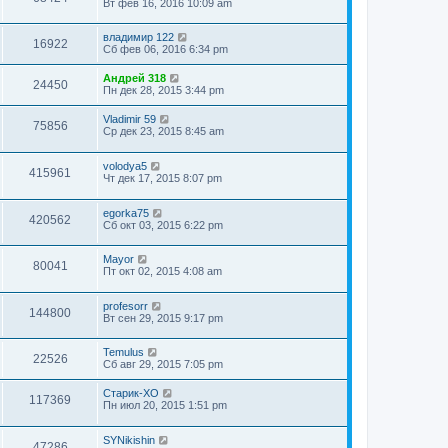
Вт фев 16, 2016 10:09 am
владимир 122
16922
Сб фев 06, 2016 6:34 pm
Андрей 318
24450
Пн дек 28, 2015 3:44 pm
Vladimir 59
75856
Ср дек 23, 2015 8:45 am
volodya5
415961
Чт дек 17, 2015 8:07 pm
egorka75
420562
Сб окт 03, 2015 6:22 pm
Mayor
80041
Пт окт 02, 2015 4:08 am
profesorr
144800
Вт сен 29, 2015 9:17 pm
Temulus
22526
Сб авг 29, 2015 7:05 pm
Старик-ХО
117369
Пн июл 20, 2015 1:51 pm
SYNikishin
47286