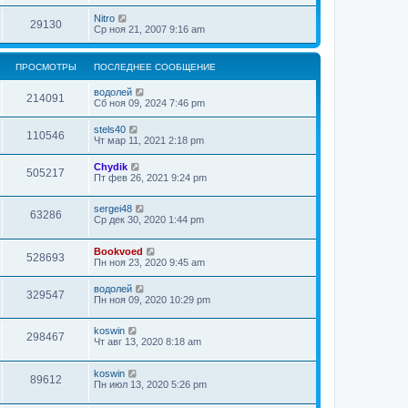
Nitro
29130
Ср ноя 21, 2007 9:16 am
ПРОСМОТРЫ
ПОСЛЕДНЕЕ СООБЩЕНИЕ
водолей
214091
Сб ноя 09, 2024 7:46 pm
stels40
110546
Чт мар 11, 2021 2:18 pm
Chydik
505217
Пт фев 26, 2021 9:24 pm
sergei48
63286
Ср дек 30, 2020 1:44 pm
Bookvoed
528693
Пн ноя 23, 2020 9:45 am
водолей
329547
Пн ноя 09, 2020 10:29 pm
koswin
298467
Чт авг 13, 2020 8:18 am
koswin
89612
Пн июл 13, 2020 5:26 pm