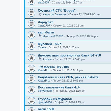
alex2405
»
Сб апр 19, 2014 11:07 pm
Сузунский СТК "Buggy".
Федотов Валентин
»
Пн янв 12, 2009 9:00 pm
Дардулет
Олег1707
»
Сб июн 11, 2016 2:22 pm
карт-багги
Дмитрий271082
»
Пт мар 09, 2012 10:54 pm
Муравей...был
Слава
»
Вс сен 13, 2009 2:20 am
Двухместная прогулочная багги БТ-750
koswin
»
Пн сен 03, 2012 5:40 pm
"2x местка" из 2108
KvadrPnz
»
Пн янв 11, 2016 5:12 pm
НедоБагги из ваз 2106, ранняя работа
KvadrPnz
»
Пт сен 02, 2016 9:01 pm
Восстановление багги 4х4
denvoroshil
»
Пт июн 29, 2012 1:10 am
Грузовик из Муравья
djgoga2006
»
Вт фев 16, 2016 2:15 pm
багги 1500