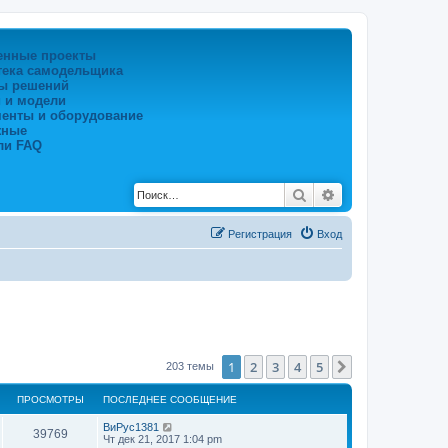
енные проекты
тека самодельщика
ы решений
 и модели
менты и оборудование
жные
ли FAQ
Поиск
Расширенный по
Регистрация
Вход
1
2
3
4
5
След.
203 темы
ПРОСМОТРЫ
ПОСЛЕДНЕЕ СООБЩЕНИЕ
ВиРус1381
39769
Чт дек 21, 2017 1:04 pm