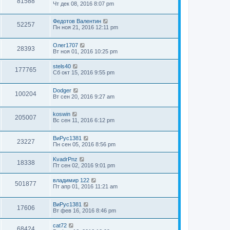
81588
Чт дек 08, 2016 8:07 pm
Федотов Валентин
52257
Пн ноя 21, 2016 12:11 pm
Олег1707
28393
Вт ноя 01, 2016 10:25 pm
stels40
177765
Сб окт 15, 2016 9:55 pm
Dodger
100204
Вт сен 20, 2016 9:27 am
koswin
205007
Вс сен 11, 2016 6:12 pm
ВиРус1381
23227
Пн сен 05, 2016 8:56 pm
KvadrPnz
18338
Пт сен 02, 2016 9:01 pm
владимир 122
501877
Пт апр 01, 2016 11:21 am
ВиРус1381
17606
Вт фев 16, 2016 8:46 pm
cat72
68424