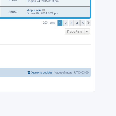
Вт фев 24, 2015 8:03 pm
<Горыныч>
35852
Вс ноя 02, 2014 6:21 pm
1
2
3
4
5
След.
203 темы
Перейти
Удалить cookies
Часовой пояс:
UTC+03:00