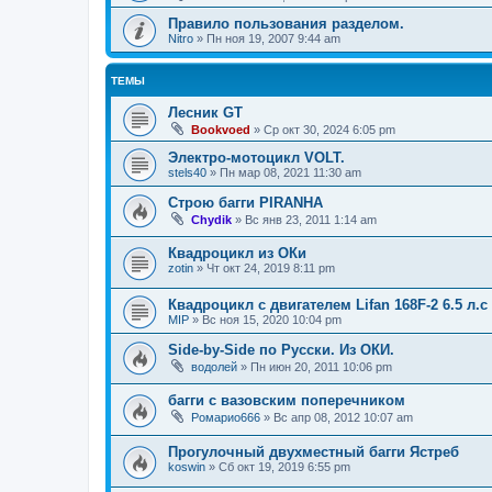
Правило пользования разделом.
Nitro
»
Пн ноя 19, 2007 9:44 am
ТЕМЫ
Лесник GT
Bookvoed
»
Ср окт 30, 2024 6:05 pm
Электро-мотоцикл VOLT.
stels40
»
Пн мар 08, 2021 11:30 am
Строю багги PIRANHA
Chydik
»
Вс янв 23, 2011 1:14 am
Квадроцикл из ОКи
zotin
»
Чт окт 24, 2019 8:11 pm
Квадроцикл с двигателем Lifan 168F-2 6.5 л.с
MIP
»
Вс ноя 15, 2020 10:04 pm
Side-by-Side по Русски. Из ОКИ.
водолей
»
Пн июн 20, 2011 10:06 pm
багги с вазовским поперечником
Ромарио666
»
Вс апр 08, 2012 10:07 am
Прогулочный двухместный багги Ястреб
koswin
»
Сб окт 19, 2019 6:55 pm