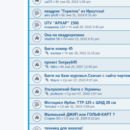
cat72
»
Вт ноя 03, 2015 1:09 am
квадрик "Горилла" из Иркутска!
alex piroff
»
Вс янв 31, 2016 8:16 am
UTV "АРХАР" 1500
владимир 122
»
Чт май 28, 2015 3:45 pm
Ока на квадрорезине
Vladimir 59
»
Пн июл 13, 2015 9:51 pm
Багги номер 45
валера
»
Чт авг 25, 2011 11:16 pm
проект Sergey645
Nitro
»
Вт ноя 20, 2007 12:50 pm
Багги на базе муровья.Скачал с сайта чертеж
Mayor
»
Ср окт 27, 2010 8:37 pm
Ультралегкий багги с Украины
profesorr
»
Ср окт 07, 2009 1:57 am
Мотоцикл Ирбис ТТР-125 с ШНД 28 см
Temulus
»
Сб авг 01, 2015 4:58 pm
Маленький ДЖИП или ГОЛЬФ-КАРТ ?
Старик-ХО
»
Сб апр 18, 2009 8:10 pm
техника для внуков!