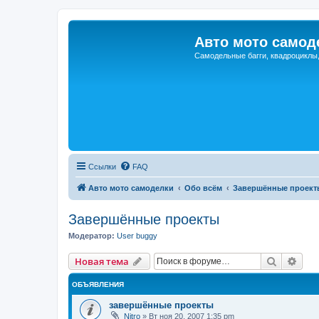
Авто мото самод
Самодельные багги, квадроциклы
Ссылки
FAQ
Авто мото самоделки
Обо всём
Завершённые проект
Завершённые проекты
Модератор:
User buggy
Поиск
Рас
Новая тема
ОБЪЯВЛЕНИЯ
завершённые проекты
Nitro
»
Вт ноя 20, 2007 1:35 pm