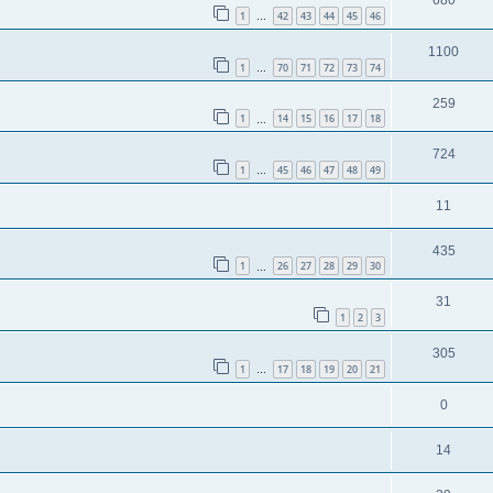
680
1
42
43
44
45
46
…
1100
1
70
71
72
73
74
…
259
1
14
15
16
17
18
…
724
1
45
46
47
48
49
…
11
435
1
26
27
28
29
30
…
31
1
2
3
305
1
17
18
19
20
21
…
0
14