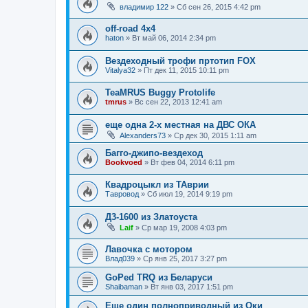
владимир 122
»
Сб сен 26, 2015 4:42 pm
off-road 4х4
haton
»
Вт май 06, 2014 2:34 pm
Вездеходный трофи пртотип FOX
Vitalya32
»
Пт дек 11, 2015 10:11 pm
TeaMRUS Buggy Protolife
tmrus
»
Вс сен 22, 2013 12:41 am
еще одна 2-х местная на ДВС ОКА
Alexanders73
»
Ср дек 30, 2015 1:11 am
Багго-джипо-вездеход
Bookvoed
»
Вт фев 04, 2014 6:11 pm
Квадроцыкл из ТАврии
Тавровод
»
Сб июл 19, 2014 9:19 pm
Д3-1600 из Златоуста
Laif
»
Ср мар 19, 2008 4:03 pm
Лавочка с мотором
Влад039
»
Ср янв 25, 2017 3:27 pm
GoPed TRQ из Беларуси
Shaibaman
»
Вт янв 03, 2017 1:51 pm
Еще один полноприводный из Оки