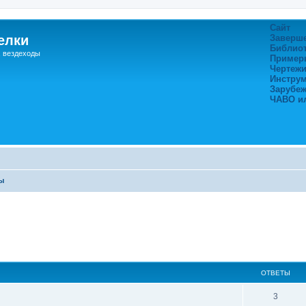
Сайт
елки
Заверш
Библио
, вездеходы
Пример
Чертежи
Инстру
Зарубе
ЧАВО и
ы
ширенный поиск
ОТВЕТЫ
3