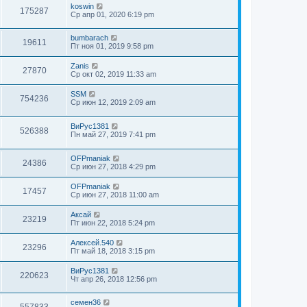
koswin
175287
Ср апр 01, 2020 6:19 pm
bumbarach
19611
Пт ноя 01, 2019 9:58 pm
Zanis
27870
Ср окт 02, 2019 11:33 am
SSM
754236
Ср июн 12, 2019 2:09 am
ВиРус1381
526388
Пн май 27, 2019 7:41 pm
OFPmaniak
24386
Ср июн 27, 2018 4:29 pm
OFPmaniak
17457
Ср июн 27, 2018 11:00 am
Аксай
23219
Пт июн 22, 2018 5:24 pm
Алексей.540
23296
Пт май 18, 2018 3:15 pm
ВиРус1381
220623
Чт апр 26, 2018 12:56 pm
семен36