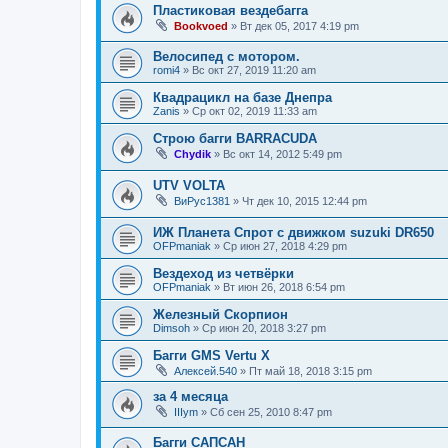
Пластиковая вездебагга
Bookvoed
»
Вт дек 05, 2017 4:19 pm
Велосипед с мотором.
romi4
»
Вс окт 27, 2019 11:20 am
Квадрацикл на базе Днепра
Zanis
»
Ср окт 02, 2019 11:33 am
Строю багги BARRАСUDА
Chydik
»
Вс окт 14, 2012 5:49 pm
UTV VOLTA
ВиРус1381
»
Чт дек 10, 2015 12:44 pm
ИЖ Планета Спрот с движком suzuki DR650
OFPmaniak
»
Ср июн 27, 2018 4:29 pm
Вездеход из четвёрки
OFPmaniak
»
Вт июн 26, 2018 6:54 pm
Железный Скорпион
Dimsoh
»
Ср июн 20, 2018 3:27 pm
Багги GMS Vertu X
Алексей.540
»
Пт май 18, 2018 3:15 pm
за 4 месяца
IIIym
»
Сб сен 25, 2010 8:47 pm
Багги САПСАН