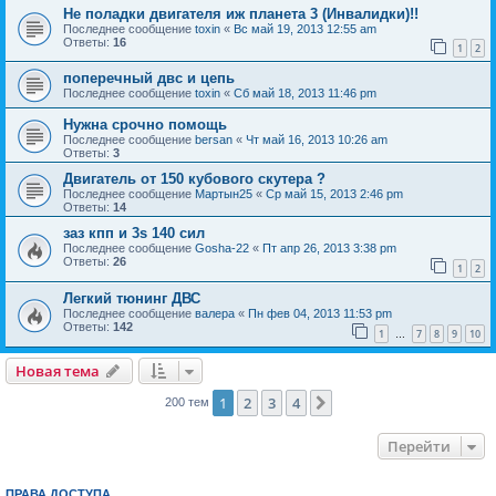
Не поладки двигателя иж планета 3 (Инвалидки)!!
Последнее сообщение
toxin
«
Вс май 19, 2013 12:55 am
Ответы:
16
1
2
поперечный двс и цепь
Последнее сообщение
toxin
«
Сб май 18, 2013 11:46 pm
Нужна срочно помощь
Последнее сообщение
bersan
«
Чт май 16, 2013 10:26 am
Ответы:
3
Двигатель от 150 кубового скутера ?
Последнее сообщение
Мартын25
«
Ср май 15, 2013 2:46 pm
Ответы:
14
заз кпп и 3s 140 сил
Последнее сообщение
Gosha-22
«
Пт апр 26, 2013 3:38 pm
Ответы:
26
1
2
Легкий тюнинг ДВС
Последнее сообщение
валера
«
Пн фев 04, 2013 11:53 pm
Ответы:
142
1
7
8
9
10
…
Новая тема
1
2
3
4
След.
200 тем
Перейти
ПРАВА ДОСТУПА