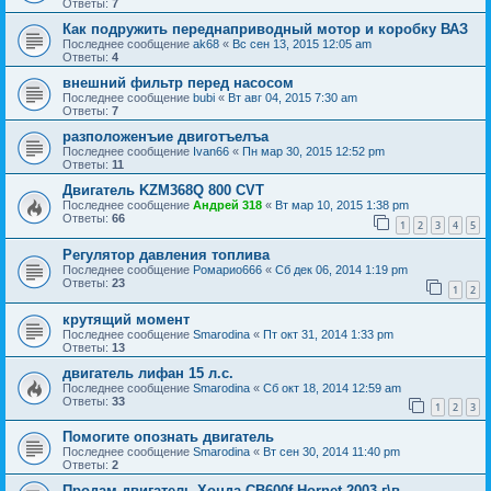
Ответы:
7
Как подружить переднаприводный мотор и коробку ВАЗ
Последнее сообщение
ak68
«
Вс сен 13, 2015 12:05 am
Ответы:
4
внешний фильтр перед насосом
Последнее сообщение
bubi
«
Вт авг 04, 2015 7:30 am
Ответы:
7
разположенъие двиготъелъа
Последнее сообщение
Ivan66
«
Пн мар 30, 2015 12:52 pm
Ответы:
11
Двигатель KZM368Q 800 CVT
Последнее сообщение
Андрей 318
«
Вт мар 10, 2015 1:38 pm
Ответы:
66
1
2
3
4
5
Регулятор давления топлива
Последнее сообщение
Ромарио666
«
Сб дек 06, 2014 1:19 pm
Ответы:
23
1
2
крутящий момент
Последнее сообщение
Smarodina
«
Пт окт 31, 2014 1:33 pm
Ответы:
13
двигатель лифан 15 л.с.
Последнее сообщение
Smarodina
«
Сб окт 18, 2014 12:59 am
Ответы:
33
1
2
3
Помогите опознать двигатель
Последнее сообщение
Smarodina
«
Вт сен 30, 2014 11:40 pm
Ответы:
2
Продам двигатель Хонда CB600f Hornet 2003 г\в