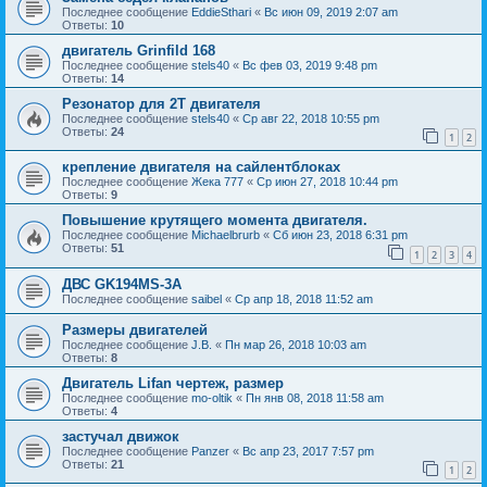
Последнее сообщение
EddieSthari
«
Вс июн 09, 2019 2:07 am
Ответы:
10
двигатель Grinfild 168
Последнее сообщение
stels40
«
Вс фев 03, 2019 9:48 pm
Ответы:
14
Резонатор для 2Т двигателя
Последнее сообщение
stels40
«
Ср авг 22, 2018 10:55 pm
Ответы:
24
1
2
крепление двигателя на сайлентблоках
Последнее сообщение
Жека 777
«
Ср июн 27, 2018 10:44 pm
Ответы:
9
Повышение крутящего момента двигателя.
Последнее сообщение
Michaelbrurb
«
Сб июн 23, 2018 6:31 pm
Ответы:
51
1
2
3
4
ДВС GK194MS-3A
Последнее сообщение
saibel
«
Ср апр 18, 2018 11:52 am
Размеры двигателей
Последнее сообщение
J.B.
«
Пн мар 26, 2018 10:03 am
Ответы:
8
Двигатель Lifan чертеж, размер
Последнее сообщение
mo-oltik
«
Пн янв 08, 2018 11:58 am
Ответы:
4
застучал движок
Последнее сообщение
Panzer
«
Вс апр 23, 2017 7:57 pm
Ответы:
21
1
2