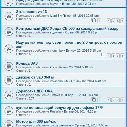
Последнее сообщение
Mayor
«
Вт сен 30, 2014 2:23 pm
8 клапанов vs 16
Последнее сообщение
Ivan66
«
Пт сен 05, 2014 10:05 pm
Ответы:
93
1
4
5
6
7
…
Контрактный ДВС Хонда СВ 500 на самодельный квадр.
Последнее сообщение
водолей
«
Ср авг 06, 2014 9:28 pm
Ответы:
3
Ищу двигатель под свой проект, до 2.0 литров, с простой
акпп
Последнее сообщение
mutumbo
«
Вс июн 22, 2014 5:10 pm
Ответы:
48
1
2
3
4
Кольца ЗАЗ
Последнее сообщение
krk
«
Пн май 26, 2014 5:10 am
Ответы:
3
Движок от ЗаЗ 968 м
Последнее сообщение
Ромарио666
«
Пт май 02, 2014 6:48 pm
Ответы:
1
Доработка ДВС ОКА
Последнее сообщение
Timoxa
«
Пт апр 18, 2014 9:03 pm
Ответы:
107
1
5
6
7
8
…
куплю понижающий редуктор для лифана 177F
Последнее сообщение
RusWin
«
Вс апр 06, 2014 4:15 pm
Ответы:
1
Мотор для 300 км/час
Последнее сообщение
физкультурник
«
Ср апр 02, 2014 7:08 am