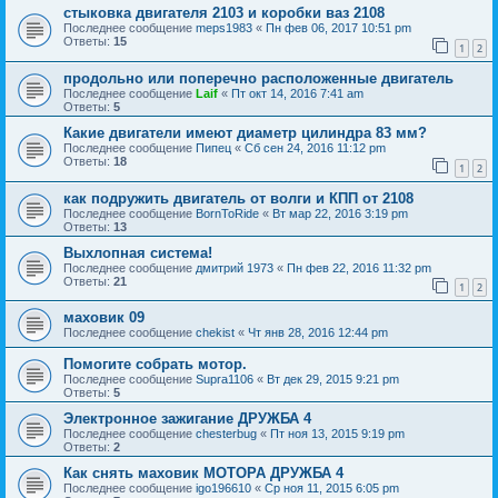
стыковка двигателя 2103 и коробки ваз 2108
Последнее сообщение
meps1983
«
Пн фев 06, 2017 10:51 pm
Ответы:
15
1
2
продольно или поперечно расположенные двигатель
Последнее сообщение
Laif
«
Пт окт 14, 2016 7:41 am
Ответы:
5
Какие двигатели имеют диаметр цилиндра 83 мм?
Последнее сообщение
Пипец
«
Сб сен 24, 2016 11:12 pm
Ответы:
18
1
2
как подружить двигатель от волги и КПП от 2108
Последнее сообщение
BornToRide
«
Вт мар 22, 2016 3:19 pm
Ответы:
13
Выхлопная система!
Последнее сообщение
дмитрий 1973
«
Пн фев 22, 2016 11:32 pm
Ответы:
21
1
2
маховик 09
Последнее сообщение
chekist
«
Чт янв 28, 2016 12:44 pm
Помогите собрать мотор.
Последнее сообщение
Supra1106
«
Вт дек 29, 2015 9:21 pm
Ответы:
5
Электронное зажигание ДРУЖБА 4
Последнее сообщение
chesterbug
«
Пт ноя 13, 2015 9:19 pm
Ответы:
2
Как снять маховик МОТОРА ДРУЖБА 4
Последнее сообщение
igo196610
«
Ср ноя 11, 2015 6:05 pm