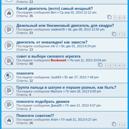
Ответы:
13
Какой двигатель (мото) самый мощный?
Последнее сообщение
Berl
«
Ср апр 02, 2014 12:12 am
Ответы:
35
1
2
3
Дизельный или бензиновый двигатель для квадра?
Последнее сообщение
vladimir09
«
Вс дек 08, 2013 12:55 pm
Ответы:
23
1
2
двигатель от инвалидки! как завести?
Последнее сообщение
mk-2
«
Вс дек 01, 2013 8:24 pm
Ответы:
13
совет в выборе силового агрегата
Последнее сообщение
Bookvoed
«
Пн ноя 11, 2013 10:04 pm
Ответы:
68
1
2
3
4
5
помогите
Последнее сообщение
,fuub93
«
Вт авг 27, 2013 7:48 pm
Ответы:
12
Группа пальца в шатуне и поршне разные, как быть?
Последнее сообщение
Martoos
«
Пт июл 26, 2013 6:00 pm
Ответы:
8
помогите подобрать движок
Последнее сообщение
Дима85
«
Пт июн 21, 2013 4:57 pm
Ответы:
2
Помогите советом!?
Последнее сообщение
Andri
«
Пт май 31, 2013 6:27 am
Ответы:
26
1
2