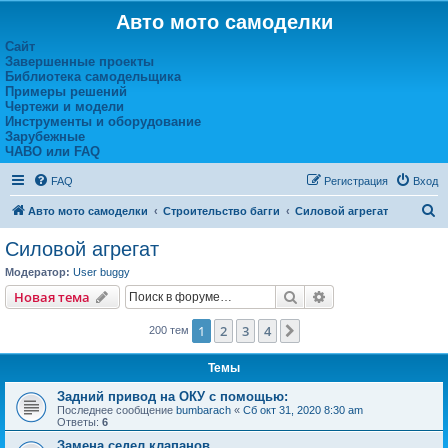
Авто мото самоделки
Сайт
Завершенные проекты
Библиотека самодельщика
Примеры решений
Чертежи и модели
Инструменты и оборудование
Зарубежные
ЧАВО или FAQ
FAQ
Регистрация
Вход
П
Авто мото самоделки
Строительство багги
Силовой агрегат
о
Силовой агрегат
и
Модератор:
User buggy
с
Поиск
Расширенный пои
Новая тема
к
1
2
3
4
След.
200 тем
Темы
Задний привод на ОКУ с помощью:
Последнее сообщение
bumbarach
«
Сб окт 31, 2020 8:30 am
Ответы:
6
Замена седел клапанов