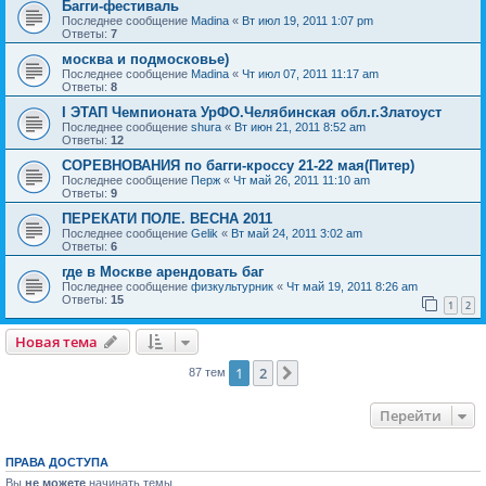
Багги-фестиваль
Последнее сообщение
Madina
«
Вт июл 19, 2011 1:07 pm
Ответы:
7
москва и подмосковье)
Последнее сообщение
Madina
«
Чт июл 07, 2011 11:17 am
Ответы:
8
I ЭТАП Чемпионата УрФО.Челябинская обл.г.Златоуст
Последнее сообщение
shura
«
Вт июн 21, 2011 8:52 am
Ответы:
12
СОРЕВНОВАНИЯ по багги-кроссу 21-22 мая(Питер)
Последнее сообщение
Перж
«
Чт май 26, 2011 11:10 am
Ответы:
9
ПЕРЕКАТИ ПОЛЕ. ВЕСНА 2011
Последнее сообщение
Gelik
«
Вт май 24, 2011 3:02 am
Ответы:
6
где в Москве арендовать баг
Последнее сообщение
физкультурник
«
Чт май 19, 2011 8:26 am
Ответы:
15
1
2
Новая тема
1
2
След.
87 тем
Перейти
ПРАВА ДОСТУПА
Вы
не можете
начинать темы