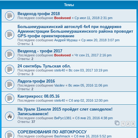
Темы
Вездеход-трофи 2018
Последнее сообщение
Bookvoed
«
Ср июл 11, 2018 2:31 pm
Большемурашкинский автоклуб 4х4 при поддержке
Администрации Большемурашкинского района проводит
GPS-трофи ориентирование
Последнее сообщение
Андрей Мураш
«
Ср июн 20, 2018 3:07 pm
Ответы:
1
Вездеход - трофи 2017
Последнее сообщение
Bookvoed
«
Чт сен 21, 2017 2:16 pm
Ответы:
2
24 сентябрь Тульская обл.
Последнее сообщение
stels40
«
Вс сен 03, 2017 10:19 pm
Ответы:
3
Ладога-трофи 2016
Последнее сообщение
Vasilev
«
Вс июн 05, 2016 11:06 pm
Ответы:
2
Кантрикросс 08.05.16
Последнее сообщение
stels40
«
Сб апр 02, 2016 12:00 pm
На Урале 11июля 2015 пройдет слет самоделок!
Записываемся!
Последнее сообщение
ВиРус1381
«
Сб янв 23, 2016 4:38 pm
Ответы:
37
1
2
3
СОРЕВНОВАНИЯ ПО АВТОКРОССУ
Последнее сообщение
Bashmack
«
Сб янв 16, 2016 5:52 pm