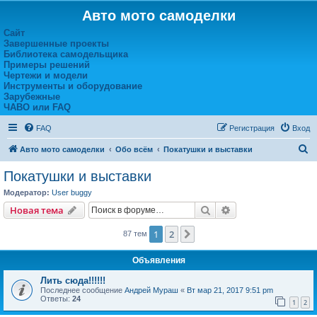
Авто мото самоделки
Сайт
Завершенные проекты
Библиотека самодельщика
Примеры решений
Чертежи и модели
Инструменты и оборудование
Зарубежные
ЧАВО или FAQ
FAQ
Регистрация
Вход
П
Авто мото самоделки
Обо всём
Покатушки и выставки
о
Покатушки и выставки
и
Модератор:
User buggy
с
Поиск
Расширенный пои
Новая тема
к
1
2
След.
87 тем
Объявления
Лить сюда!!!!!!
Последнее сообщение
Андрей Мураш
«
Вт мар 21, 2017 9:51 pm
Ответы:
24
1
2