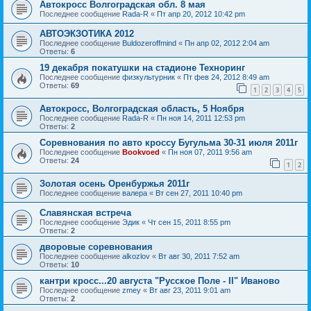
Автокросс Волгоградская обл. 8 мая
Последнее сообщение
Rada-R
«
Пт апр 20, 2012 10:42 pm
АВТОЭКЗОТИКА 2012
Последнее сообщение
Buldozeroffmind
«
Пн апр 02, 2012 2:04 am
Ответы:
6
19 декабря покатушки на стадионе Техноринг
Последнее сообщение
физкультурник
«
Пт фев 24, 2012 8:49 am
Ответы:
69
1
2
3
4
5
Автокросс, Волгоградская область, 5 Ноября
Последнее сообщение
Rada-R
«
Пн ноя 14, 2011 12:53 pm
Ответы:
2
Соревнования по авто кроссу Бугульма 30-31 июля 2011г
Последнее сообщение
Bookvoed
«
Пн ноя 07, 2011 9:56 am
Ответы:
24
1
2
Золотая осень Оренбуржья 2011г
Последнее сообщение
валера
«
Вт сен 27, 2011 10:40 pm
Славянская встреча
Последнее сообщение
Эдик
«
Чт сен 15, 2011 8:55 pm
Ответы:
2
дворовые соревнования
Последнее сообщение
alkozlov
«
Вт авг 30, 2011 7:52 am
Ответы:
10
кантри кросс...20 августа "Русское Поле - II" Иваново
Последнее сообщение
zmey
«
Вт авг 23, 2011 9:01 am
Ответы:
2