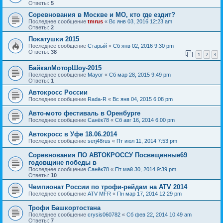
Ответы:
5
Соревнования в Москве и МО, кто где ездит?
Последнее сообщение
tmrus
«
Вс янв 03, 2016 12:23 am
Ответы:
2
Покатушки 2015
Последнее сообщение
Старый
«
Сб янв 02, 2016 9:30 pm
Ответы:
38
1
2
3
БайкалМоторШоу-2015
Последнее сообщение
Mayor
«
Сб мар 28, 2015 9:49 pm
Ответы:
1
Автокросс России
Последнее сообщение
Rada-R
«
Вс янв 04, 2015 6:08 pm
Авто-мото фестиваль в Оренбурге
Последнее сообщение
Санёк78
«
Сб авг 16, 2014 6:00 pm
Автокросс в Уфе 18.06.2014
Последнее сообщение
serj48rus
«
Пт июл 11, 2014 7:53 pm
Соревнования ПО АВТОКРОССУ Посвещенные69
годовщине победы в
Последнее сообщение
Санёк78
«
Пт май 30, 2014 9:39 pm
Ответы:
10
Чемпионат России по трофи-рейдам на ATV 2014
Последнее сообщение
ATV MFR
«
Пн мар 17, 2014 12:29 pm
Трофи Башкортостана
Последнее сообщение
crysis060782
«
Сб фев 22, 2014 10:49 am
Ответы:
7