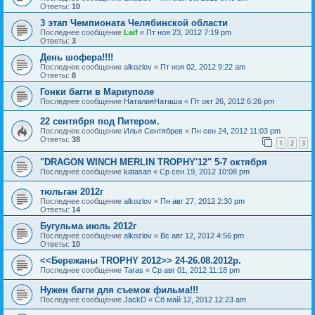
Ответы:
10
3 этап Чемпионата Челябинской области
Последнее сообщение
Laif
«
Пт ноя 23, 2012 7:19 pm
Ответы:
3
День шофера!!!!
Последнее сообщение
alkozlov
«
Пт ноя 02, 2012 9:22 am
Ответы:
8
Гонки багги в Мариуполе
Последнее сообщение
НаталияНаташа
«
Пт окт 26, 2012 6:26 pm
22 сентября под Питером.
Последнее сообщение
Илья Сентябрев
«
Пн сен 24, 2012 11:03 pm
Ответы:
38
1
2
3
"DRAGON WINCH MERLIN TROPHY'12" 5-7 октября
Последнее сообщение
katasan
«
Ср сен 19, 2012 10:08 pm
тюльган 2012г
Последнее сообщение
alkozlov
«
Пн авг 27, 2012 2:30 pm
Ответы:
14
Бугульма июль 2012г
Последнее сообщение
alkozlov
«
Вс авг 12, 2012 4:56 pm
Ответы:
10
<<Бережаны TROPHY 2012>> 24-26.08.2012р.
Последнее сообщение
Taras
«
Ср авг 01, 2012 11:18 pm
Нужен багги для съемок фильма!!!
Последнее сообщение
JackD
«
Сб май 12, 2012 12:23 am