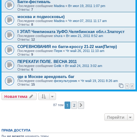
Багги-фестиваль
Последнее сообщение
Madina
«
Вт июл 19, 2011 1:07 pm
Ответы:
7
москва и подмосковье)
Последнее сообщение
Madina
«
Чт июл 07, 2011 11:17 am
Ответы:
8
I ЭТАП Чемпионата УрФО.Челябинская обл.г.Златоуст
Последнее сообщение
shura
«
Вт июн 21, 2011 8:52 am
Ответы:
12
СОРЕВНОВАНИЯ по багги-кроссу 21-22 мая(Питер)
Последнее сообщение
Перж
«
Чт май 26, 2011 11:10 am
Ответы:
9
ПЕРЕКАТИ ПОЛЕ. ВЕСНА 2011
Последнее сообщение
Gelik
«
Вт май 24, 2011 3:02 am
Ответы:
6
где в Москве арендовать баг
Последнее сообщение
физкультурник
«
Чт май 19, 2011 8:26 am
Ответы:
15
1
2
Новая тема
1
2
След.
87 тем
Перейти
ПРАВА ДОСТУПА
Вы
не можете
начинать темы