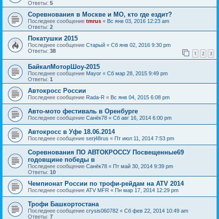
Ответы:
5
Соревнования в Москве и МО, кто где ездит?
Последнее сообщение
tmrus
«
Вс янв 03, 2016 12:23 am
Ответы:
2
Покатушки 2015
Последнее сообщение
Старый
«
Сб янв 02, 2016 9:30 pm
Ответы:
38
1
2
3
БайкалМоторШоу-2015
Последнее сообщение
Mayor
«
Сб мар 28, 2015 9:49 pm
Ответы:
1
Автокросс России
Последнее сообщение
Rada-R
«
Вс янв 04, 2015 6:08 pm
Авто-мото фестиваль в Оренбурге
Последнее сообщение
Санёк78
«
Сб авг 16, 2014 6:00 pm
Автокросс в Уфе 18.06.2014
Последнее сообщение
serj48rus
«
Пт июл 11, 2014 7:53 pm
Соревнования ПО АВТОКРОССУ Посвещенные69
годовщине победы в
Последнее сообщение
Санёк78
«
Пт май 30, 2014 9:39 pm
Ответы:
10
Чемпионат России по трофи-рейдам на ATV 2014
Последнее сообщение
ATV MFR
«
Пн мар 17, 2014 12:29 pm
Трофи Башкортостана
Последнее сообщение
crysis060782
«
Сб фев 22, 2014 10:49 am
Ответы:
7