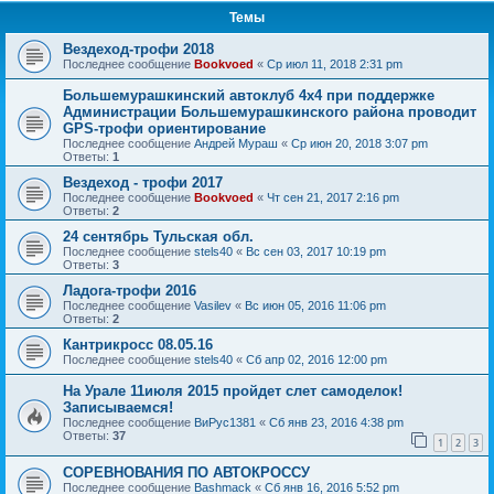
Темы
Вездеход-трофи 2018
Последнее сообщение
Bookvoed
«
Ср июл 11, 2018 2:31 pm
Большемурашкинский автоклуб 4х4 при поддержке
Администрации Большемурашкинского района проводит
GPS-трофи ориентирование
Последнее сообщение
Андрей Мураш
«
Ср июн 20, 2018 3:07 pm
Ответы:
1
Вездеход - трофи 2017
Последнее сообщение
Bookvoed
«
Чт сен 21, 2017 2:16 pm
Ответы:
2
24 сентябрь Тульская обл.
Последнее сообщение
stels40
«
Вс сен 03, 2017 10:19 pm
Ответы:
3
Ладога-трофи 2016
Последнее сообщение
Vasilev
«
Вс июн 05, 2016 11:06 pm
Ответы:
2
Кантрикросс 08.05.16
Последнее сообщение
stels40
«
Сб апр 02, 2016 12:00 pm
На Урале 11июля 2015 пройдет слет самоделок!
Записываемся!
Последнее сообщение
ВиРус1381
«
Сб янв 23, 2016 4:38 pm
Ответы:
37
1
2
3
СОРЕВНОВАНИЯ ПО АВТОКРОССУ
Последнее сообщение
Bashmack
«
Сб янв 16, 2016 5:52 pm