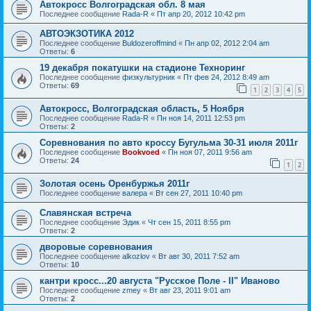
Автокросс Волгоградская обл. 8 мая
Последнее сообщение
Rada-R
«
Пт апр 20, 2012 10:42 pm
АВТОЭКЗОТИКА 2012
Последнее сообщение
Buldozeroffmind
«
Пн апр 02, 2012 2:04 am
Ответы:
6
19 декабря покатушки на стадионе Техноринг
Последнее сообщение
физкультурник
«
Пт фев 24, 2012 8:49 am
Ответы:
69
1
2
3
4
5
Автокросс, Волгоградская область, 5 Ноября
Последнее сообщение
Rada-R
«
Пн ноя 14, 2011 12:53 pm
Ответы:
2
Соревнования по авто кроссу Бугульма 30-31 июля 2011г
Последнее сообщение
Bookvoed
«
Пн ноя 07, 2011 9:56 am
Ответы:
24
1
2
Золотая осень Оренбуржья 2011г
Последнее сообщение
валера
«
Вт сен 27, 2011 10:40 pm
Славянская встреча
Последнее сообщение
Эдик
«
Чт сен 15, 2011 8:55 pm
Ответы:
2
дворовые соревнования
Последнее сообщение
alkozlov
«
Вт авг 30, 2011 7:52 am
Ответы:
10
кантри кросс...20 августа "Русское Поле - II" Иваново
Последнее сообщение
zmey
«
Вт авг 23, 2011 9:01 am
Ответы:
2