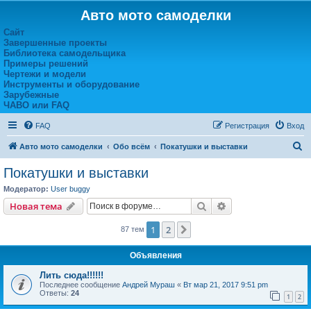
Авто мото самоделки
Сайт
Завершенные проекты
Библиотека самодельщика
Примеры решений
Чертежи и модели
Инструменты и оборудование
Зарубежные
ЧАВО или FAQ
FAQ
Регистрация
Вход
П
Авто мото самоделки
Обо всём
Покатушки и выставки
о
Покатушки и выставки
и
Модератор:
User buggy
с
Поиск
Расширенный пои
Новая тема
к
1
2
След.
87 тем
Объявления
Лить сюда!!!!!!
Последнее сообщение
Андрей Мураш
«
Вт мар 21, 2017 9:51 pm
Ответы:
24
1
2