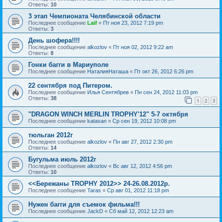
Ответы:
10
3 этап Чемпионата Челябинской области
Последнее сообщение
Laif
«
Пт ноя 23, 2012 7:19 pm
Ответы:
3
День шофера!!!!
Последнее сообщение
alkozlov
«
Пт ноя 02, 2012 9:22 am
Ответы:
8
Гонки багги в Мариуполе
Последнее сообщение
НаталияНаташа
«
Пт окт 26, 2012 6:26 pm
22 сентября под Питером.
Последнее сообщение
Илья Сентябрев
«
Пн сен 24, 2012 11:03 pm
Ответы:
38
1
2
3
"DRAGON WINCH MERLIN TROPHY'12" 5-7 октября
Последнее сообщение
katasan
«
Ср сен 19, 2012 10:08 pm
тюльган 2012г
Последнее сообщение
alkozlov
«
Пн авг 27, 2012 2:30 pm
Ответы:
14
Бугульма июль 2012г
Последнее сообщение
alkozlov
«
Вс авг 12, 2012 4:56 pm
Ответы:
10
<<Бережаны TROPHY 2012>> 24-26.08.2012р.
Последнее сообщение
Taras
«
Ср авг 01, 2012 11:18 pm
Нужен багги для съемок фильма!!!
Последнее сообщение
JackD
«
Сб май 12, 2012 12:23 am