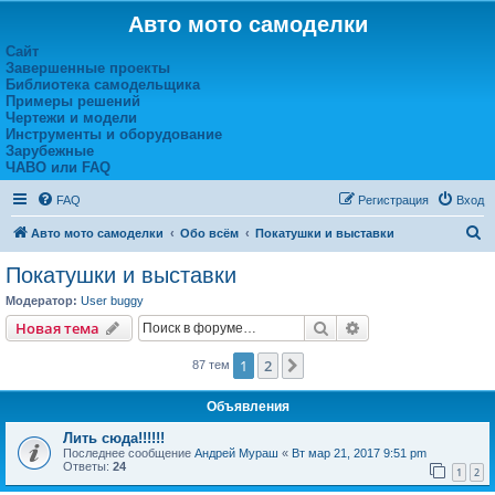
Авто мото самоделки
Сайт
Завершенные проекты
Библиотека самодельщика
Примеры решений
Чертежи и модели
Инструменты и оборудование
Зарубежные
ЧАВО или FAQ
FAQ
Регистрация
Вход
П
Авто мото самоделки
Обо всём
Покатушки и выставки
о
Покатушки и выставки
и
Модератор:
User buggy
с
Поиск
Расширенный пои
Новая тема
к
1
2
След.
87 тем
Объявления
Лить сюда!!!!!!
Последнее сообщение
Андрей Мураш
«
Вт мар 21, 2017 9:51 pm
Ответы:
24
1
2