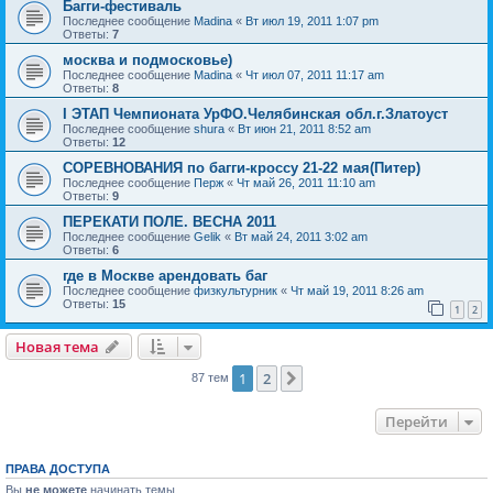
Багги-фестиваль
Последнее сообщение
Madina
«
Вт июл 19, 2011 1:07 pm
Ответы:
7
москва и подмосковье)
Последнее сообщение
Madina
«
Чт июл 07, 2011 11:17 am
Ответы:
8
I ЭТАП Чемпионата УрФО.Челябинская обл.г.Златоуст
Последнее сообщение
shura
«
Вт июн 21, 2011 8:52 am
Ответы:
12
СОРЕВНОВАНИЯ по багги-кроссу 21-22 мая(Питер)
Последнее сообщение
Перж
«
Чт май 26, 2011 11:10 am
Ответы:
9
ПЕРЕКАТИ ПОЛЕ. ВЕСНА 2011
Последнее сообщение
Gelik
«
Вт май 24, 2011 3:02 am
Ответы:
6
где в Москве арендовать баг
Последнее сообщение
физкультурник
«
Чт май 19, 2011 8:26 am
Ответы:
15
1
2
Новая тема
1
2
След.
87 тем
Перейти
ПРАВА ДОСТУПА
Вы
не можете
начинать темы