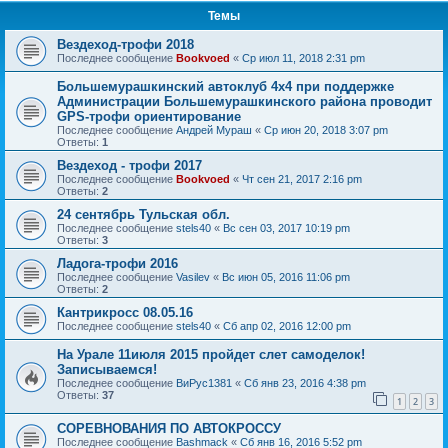
Темы
Вездеход-трофи 2018
Последнее сообщение
Bookvoed
«
Ср июл 11, 2018 2:31 pm
Большемурашкинский автоклуб 4х4 при поддержке
Администрации Большемурашкинского района проводит
GPS-трофи ориентирование
Последнее сообщение
Андрей Мураш
«
Ср июн 20, 2018 3:07 pm
Ответы:
1
Вездеход - трофи 2017
Последнее сообщение
Bookvoed
«
Чт сен 21, 2017 2:16 pm
Ответы:
2
24 сентябрь Тульская обл.
Последнее сообщение
stels40
«
Вс сен 03, 2017 10:19 pm
Ответы:
3
Ладога-трофи 2016
Последнее сообщение
Vasilev
«
Вс июн 05, 2016 11:06 pm
Ответы:
2
Кантрикросс 08.05.16
Последнее сообщение
stels40
«
Сб апр 02, 2016 12:00 pm
На Урале 11июля 2015 пройдет слет самоделок!
Записываемся!
Последнее сообщение
ВиРус1381
«
Сб янв 23, 2016 4:38 pm
Ответы:
37
1
2
3
СОРЕВНОВАНИЯ ПО АВТОКРОССУ
Последнее сообщение
Bashmack
«
Сб янв 16, 2016 5:52 pm