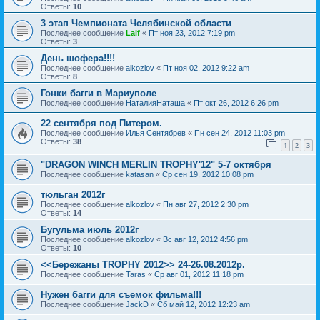
Ответы:
10
3 этап Чемпионата Челябинской области
Последнее сообщение
Laif
«
Пт ноя 23, 2012 7:19 pm
Ответы:
3
День шофера!!!!
Последнее сообщение
alkozlov
«
Пт ноя 02, 2012 9:22 am
Ответы:
8
Гонки багги в Мариуполе
Последнее сообщение
НаталияНаташа
«
Пт окт 26, 2012 6:26 pm
22 сентября под Питером.
Последнее сообщение
Илья Сентябрев
«
Пн сен 24, 2012 11:03 pm
Ответы:
38
1
2
3
"DRAGON WINCH MERLIN TROPHY'12" 5-7 октября
Последнее сообщение
katasan
«
Ср сен 19, 2012 10:08 pm
тюльган 2012г
Последнее сообщение
alkozlov
«
Пн авг 27, 2012 2:30 pm
Ответы:
14
Бугульма июль 2012г
Последнее сообщение
alkozlov
«
Вс авг 12, 2012 4:56 pm
Ответы:
10
<<Бережаны TROPHY 2012>> 24-26.08.2012р.
Последнее сообщение
Taras
«
Ср авг 01, 2012 11:18 pm
Нужен багги для съемок фильма!!!
Последнее сообщение
JackD
«
Сб май 12, 2012 12:23 am