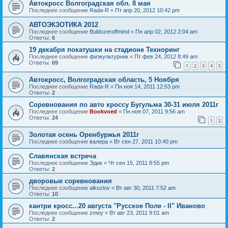
Автокросс Волгоградская обл. 8 мая
Последнее сообщение
Rada-R
«
Пт апр 20, 2012 10:42 pm
АВТОЭКЗОТИКА 2012
Последнее сообщение
Buldozeroffmind
«
Пн апр 02, 2012 2:04 am
Ответы:
6
19 декабря покатушки на стадионе Техноринг
Последнее сообщение
физкультурник
«
Пт фев 24, 2012 8:49 am
Ответы:
69
1
2
3
4
5
Автокросс, Волгоградская область, 5 Ноября
Последнее сообщение
Rada-R
«
Пн ноя 14, 2011 12:53 pm
Ответы:
2
Соревнования по авто кроссу Бугульма 30-31 июля 2011г
Последнее сообщение
Bookvoed
«
Пн ноя 07, 2011 9:56 am
Ответы:
24
1
2
Золотая осень Оренбуржья 2011г
Последнее сообщение
валера
«
Вт сен 27, 2011 10:40 pm
Славянская встреча
Последнее сообщение
Эдик
«
Чт сен 15, 2011 8:55 pm
Ответы:
2
дворовые соревнования
Последнее сообщение
alkozlov
«
Вт авг 30, 2011 7:52 am
Ответы:
10
кантри кросс...20 августа "Русское Поле - II" Иваново
Последнее сообщение
zmey
«
Вт авг 23, 2011 9:01 am
Ответы:
2