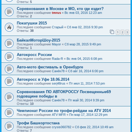
Ответы:
5
Соревнования в Москве и МО, кто где ездит?
Последнее сообщение
tmrus
«
Вс янв 03, 2016 12:23 am
Ответы:
2
Покатушки 2015
Последнее сообщение
Старый
«
Сб янв 02, 2016 9:30 pm
Ответы:
38
1
2
3
БайкалМоторШоу-2015
Последнее сообщение
Mayor
«
Сб мар 28, 2015 9:49 pm
Ответы:
1
Автокросс России
Последнее сообщение
Rada-R
«
Вс янв 04, 2015 6:08 pm
Авто-мото фестиваль в Оренбурге
Последнее сообщение
Санёк78
«
Сб авг 16, 2014 6:00 pm
Автокросс в Уфе 18.06.2014
Последнее сообщение
serj48rus
«
Пт июл 11, 2014 7:53 pm
Соревнования ПО АВТОКРОССУ Посвещенные69
годовщине победы в
Последнее сообщение
Санёк78
«
Пт май 30, 2014 9:39 pm
Ответы:
10
Чемпионат России по трофи-рейдам на ATV 2014
Последнее сообщение
ATV MFR
«
Пн мар 17, 2014 12:29 pm
Трофи Башкортостана
Последнее сообщение
crysis060782
«
Сб фев 22, 2014 10:49 am
Ответы:
7