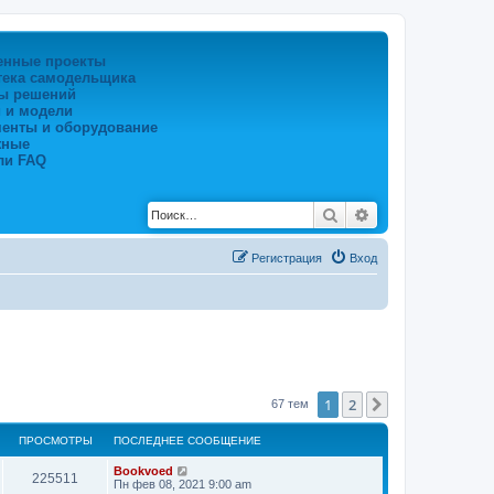
енные проекты
тека самодельщика
ы решений
 и модели
менты и оборудование
жные
ли FAQ
Поиск
Расширенный по
Регистрация
Вход
1
2
След.
67 тем
ПРОСМОТРЫ
ПОСЛЕДНЕЕ СООБЩЕНИЕ
Bookvoed
225511
Пн фев 08, 2021 9:00 am