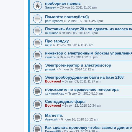
приборная панель
Sansey
»
Сб ноя 26, 2011 11:05 pm
Помогите пожалуйста))
petr-ulyanov
»
Вс июн 15, 2014 4:50 pm
Поставить беркут 20 или сделать из насоса 
mutumbo
»
Чт июн 05, 2014 5:13 pm
Про зарядку
ak68
»
Пт май 30, 2014 11:45 am
инжектор с электронным блоком управления-з
симсон
»
Вт май 20, 2014 12:05 pm
Электрогенератор и электромотор
jeniajuk
»
Чт янв 02, 2014 12:12 am
Электрооборудование багги на базе 2108
Bookvoed
»
Вт авг 09, 2011 11:27 am
подскажите по вращеению генератора
xzxyurokxzx
»
Пт дек 24, 2010 5:16 am
Светодиодные фары
Bookvoed
»
Вт окт 12, 2010 10:34 am
Магнетто.
Алексий
»
Чт сен 16, 2010 10:12 am
Как сделать проводку чтобы завести двигате
Евгений96
»
Пн апр 23, 2012 9:28 am