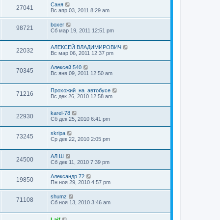
Саня
27041
Вс апр 03, 2011 8:29 am
boxer
98721
Сб мар 19, 2011 12:51 pm
АЛЕКСЕЙ ВЛАДИМИРОВИЧ
22032
Вс мар 06, 2011 12:37 pm
Алексей.540
70345
Вс янв 09, 2011 12:50 am
Прохожий_на_автобусе
71216
Вс дек 26, 2010 12:58 am
karel-78
22930
Сб дек 25, 2010 6:41 pm
skripa
73245
Ср дек 22, 2010 2:05 pm
АЛ Ш
24500
Сб дек 11, 2010 7:39 pm
Александр 72
19850
Пн ноя 29, 2010 4:57 pm
shumz
71108
Сб ноя 13, 2010 3:46 am
Laif