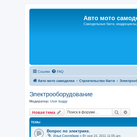
Авто мото самод
Самодельные багги, квадроциклы
Ссылки
FAQ
Авто мото самоделки
Строительство багги
Электроо
Электрооборудование
Модератор:
User buggy
Поиск
Рас
Новая тема
ТЕМЫ
Вопрос по электрике.
Илья Сентябрев
»
Вт ноя 15, 2011 11:05 am