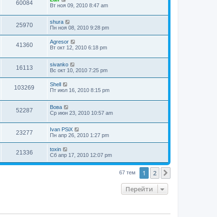
60084
Вт ноя 09, 2010 8:47 am
shura
25970
Пн ноя 08, 2010 9:28 pm
Agresor
41360
Вт окт 12, 2010 6:18 pm
sivanko
16113
Вс окт 10, 2010 7:25 pm
Shell
103269
Пт июл 16, 2010 8:15 pm
Вова
52287
Ср июн 23, 2010 10:57 am
Ivan PSiX
23277
Пн апр 26, 2010 1:27 pm
toxin
21336
Сб апр 17, 2010 12:07 pm
1
2
След.
67 тем
Перейти