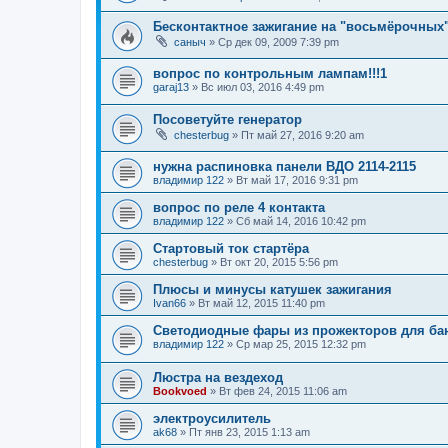
Бесконтактное зажигание на "восьмёрочных"
саныч
»
Ср дек 09, 2009 7:39 pm
вопрос по контрольным лампам!!!1
garaj13
»
Вс июл 03, 2016 4:49 pm
Посоветуйте генератор
chesterbug
»
Пт май 27, 2016 9:20 am
нужна распиновка панели ВДО 2114-2115
владимир 122
»
Вт май 17, 2016 9:31 pm
вопрос по реле 4 контакта
владимир 122
»
Сб май 14, 2016 10:42 pm
Стартовый ток стартёра
chesterbug
»
Вт окт 20, 2015 5:56 pm
Плюсы и минусы катушек зажигания
Ivan66
»
Вт май 12, 2015 11:40 pm
Светодиодные фары из прожекторов для ба
владимир 122
»
Ср мар 25, 2015 12:32 pm
Люстра на вездеход
Bookvoed
»
Вт фев 24, 2015 11:06 am
электроусилитель
ak68
»
Пт янв 23, 2015 1:13 am