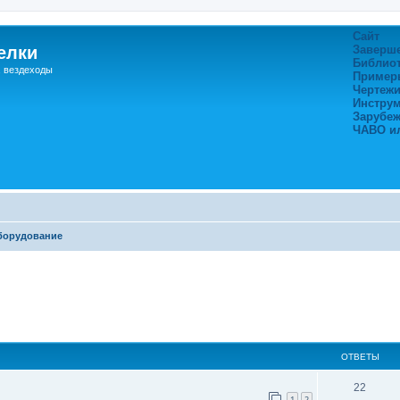
Сайт
елки
Заверш
Библио
, вездеходы
Пример
Чертежи
Инстру
Зарубе
ЧАВО и
борудование
ширенный поиск
ОТВЕТЫ
22
1
2