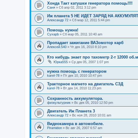
Хонда Такт катушки генератора помощь!!!!
Саня
»
Сб апр 02, 2011 3:12 pm
Иж планета 5 НЕ ИДЕТ ЗАРЯД НА АККУМУЛЯ
Александр 72
»
Сб мар 12, 2011 5:44 pm
Помощь нужна!
Cyxapb
»
Сб мар 05, 2011 10:40 am
Пропадает зажигание ВАЗомотор карб
Алексей.540
»
Чт дек 16, 2010 8:10 pm
Кто нибудь знает про тахометр 2-т 12000 об
Юрка555
»
Ср дек 05, 2007 1:07 pm
нужна помощь с генератором
karel-78
»
Пт дек 10, 2010 10:47 pm
Тракторное магнето на двигатель СЗД
karel-78
»
Вт дек 14, 2010 11:23 pm
Сохранность аккумулятора.
физкультурник
»
Вс дек 05, 2010 12:50 pm
Двигатель Иж Планета 3
Александр 72
»
Вс ноя 28, 2010 10:01 am
Видеокамера в автомобиле.
Piramidon
»
Вс авг 26, 2007 6:57 am