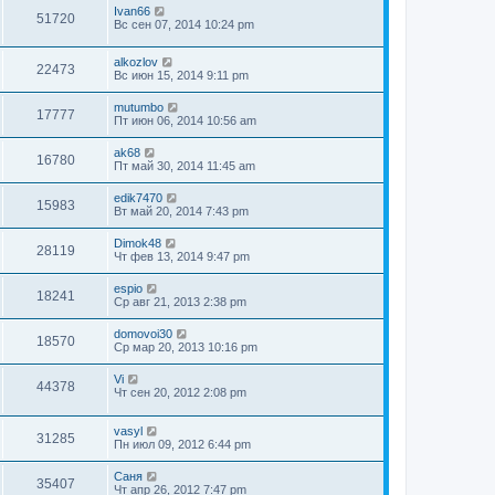
Ivan66
51720
Вс сен 07, 2014 10:24 pm
alkozlov
22473
Вс июн 15, 2014 9:11 pm
mutumbo
17777
Пт июн 06, 2014 10:56 am
ak68
16780
Пт май 30, 2014 11:45 am
edik7470
15983
Вт май 20, 2014 7:43 pm
Dimok48
28119
Чт фев 13, 2014 9:47 pm
espio
18241
Ср авг 21, 2013 2:38 pm
domovoi30
18570
Ср мар 20, 2013 10:16 pm
Vi
44378
Чт сен 20, 2012 2:08 pm
vasyl
31285
Пн июл 09, 2012 6:44 pm
Саня
35407
Чт апр 26, 2012 7:47 pm