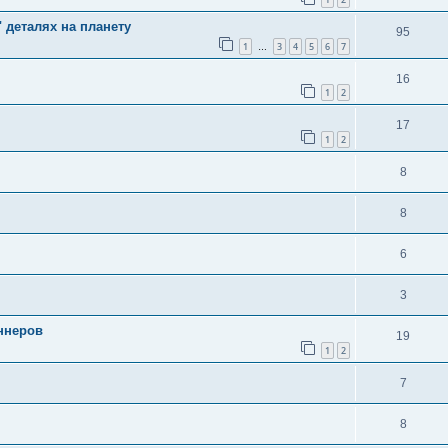
 деталях на планету
95
1
3
4
5
6
7
…
16
1
2
17
1
2
8
8
6
3
ннеров
19
1
2
7
8