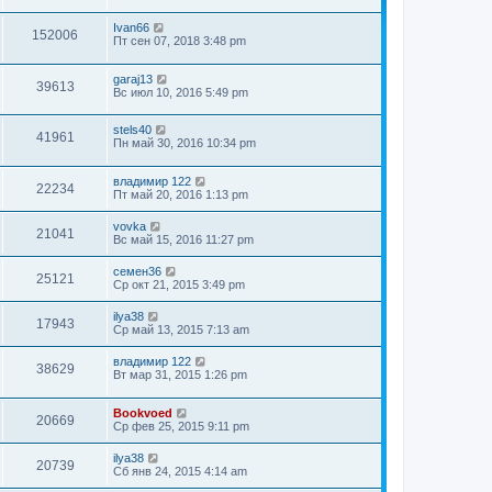
Ivan66
152006
Пт сен 07, 2018 3:48 pm
garaj13
39613
Вс июл 10, 2016 5:49 pm
stels40
41961
Пн май 30, 2016 10:34 pm
владимир 122
22234
Пт май 20, 2016 1:13 pm
vovka
21041
Вс май 15, 2016 11:27 pm
семен36
25121
Ср окт 21, 2015 3:49 pm
ilya38
17943
Ср май 13, 2015 7:13 am
владимир 122
38629
Вт мар 31, 2015 1:26 pm
Bookvoed
20669
Ср фев 25, 2015 9:11 pm
ilya38
20739
Сб янв 24, 2015 4:14 am