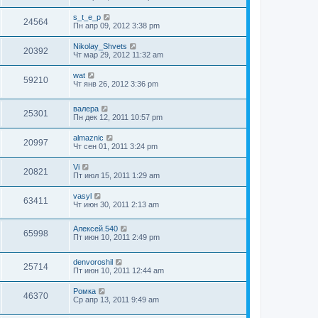
s_t_e_p
24564
Пн апр 09, 2012 3:38 pm
Nikolay_Shvets
20392
Чт мар 29, 2012 11:32 am
wat
59210
Чт янв 26, 2012 3:36 pm
валера
25301
Пн дек 12, 2011 10:57 pm
almaznic
20997
Чт сен 01, 2011 3:24 pm
Vi
20821
Пт июл 15, 2011 1:29 am
vasyl
63411
Чт июн 30, 2011 2:13 am
Алексей.540
65998
Пт июн 10, 2011 2:49 pm
denvoroshil
25714
Пт июн 10, 2011 12:44 am
Ромка
46370
Ср апр 13, 2011 9:49 am