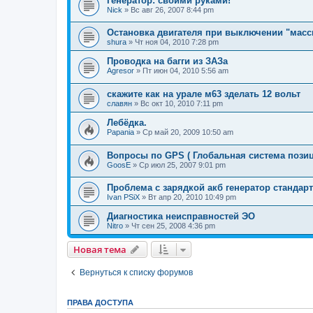
Генератор: своими руками!
Nick
»
Вс авг 26, 2007 8:44 pm
Остановка двигателя при выключении "масс
shura
»
Чт ноя 04, 2010 7:28 pm
Проводка на багги из ЗАЗа
Agresor
»
Пт июн 04, 2010 5:56 am
скажите как на урале м63 зделать 12 вольт
славян
»
Вс окт 10, 2010 7:11 pm
Лебёдка.
Papania
»
Ср май 20, 2009 10:50 am
Вопросы по GPS ( Глобальная система пози
GoosE
»
Ср июл 25, 2007 9:01 pm
Проблема с зарядкой акб генератор стандар
Ivan PSiX
»
Вт апр 20, 2010 10:49 pm
Диагностика неисправностей ЭО
Nitro
»
Чт сен 25, 2008 4:36 pm
Новая тема
Вернуться к списку форумов
ПРАВА ДОСТУПА