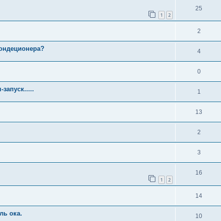
25
1
2
2
кондеционера?
4
0
апуск.....
1
13
2
3
16
1
2
14
ль ока.
10