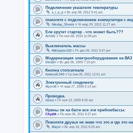
Подключение указателя температуры
s_t_e_p
»
Вс апр 08, 2012 9:41 pm
помогите с подключением коммутатора с и
Nikolay_Shvets
»
Чт мар 29, 2012 11:27 am
Еле крутит стартер - что может быть???
ArchiG
»
Пн ноя 08, 2010 11:09 pm
Выключатель массы
Mikhaylov100
»
Пт дек 09, 2011 9:47 pm
Модернизация электрооборудования на ВАЗ
Dim@n
»
Вс дек 06, 2009 7:19 pm
Кнопка стопсигнала
Алексей.540
»
Ср янв 05, 2011 12:01 am
Электронный спидометр
Mycroft
»
Чт мар 27, 2008 6:14 am
Проводка.
shura
»
Пт ноя 13, 2009 8:50 am
Нужны ли на багги все эти прибомбассы:
Chydik
»
Пн июн 06, 2011 9:27 pm
Помогите друзья не знаю что это и где это н
Mayor
»
Вс апр 10, 2011 6:25 am