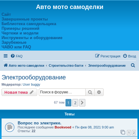
Авто мото самоделки
Сайт
Завершенные проекты
Библиотека самодельщика
Примеры решений
Чертежи и модели
Инструменты и оборудование
Зарубежные
ЧАВО или FAQ
FAQ
Регистрация
Вход
П
Авто мото самоделки
Строительство багги
Электрооборудование
о
Электрооборудование
и
Модератор:
User buggy
с
Поиск
Расширенный пои
Новая тема
к
1
2
След.
67 тем
Темы
Вопрос по электрике.
Последнее сообщение
Bookvoed
«
Пн фев 08, 2021 9:00 am
Ответы:
22
1
2