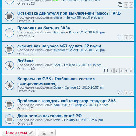
Ответы:
23
1
2
Остановка двигателя при выключении "массы" АКБ.
Последнее сообщение
shura
«
Пн ноя 08, 2010 9:28 pm
Ответы:
11
Проводка на багги из ЗАЗа
Последнее сообщение
Agresor
«
Вт окт 12, 2010 6:18 pm
Ответы:
17
1
2
скажите как на урале м63 зделать 12 вольт
Последнее сообщение
sivanko
«
Вс окт 10, 2010 7:25 pm
Ответы:
1
Лебёдка.
Последнее сообщение
Shell
«
Пт июл 16, 2010 8:15 pm
Ответы:
60
1
2
3
4
5
Вопросы по GPS ( Глобальная система
позиционирования)
Последнее сообщение
Вова
«
Ср июн 23, 2010 10:57 am
Ответы:
24
1
2
Проблема с зарядкой акб генератор стандарт ЗАЗ
Последнее сообщение
Ivan PSiX
«
Пн апр 26, 2010 1:27 pm
Ответы:
7
Диагностика неисправностей ЭО
Последнее сообщение
toxin
«
Сб апр 17, 2010 12:07 pm
Ответы:
5
Новая тема