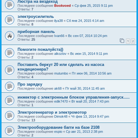
Люстра на вездеход
Последнее сообщение
Bookvoed
«
Ср фев 25, 2015 9:11 pm
Ответы:
7
электроусилитель
Последнее сообщение
ilya38
«
Сб янв 24, 2015 4:14 am
Ответы:
8
приборная панель
Последнее сообщение
Ivan66
«
Вс сен 07, 2014 10:24 pm
Ответы:
25
1
2
Помогите пожалуйста))
Последнее сообщение
alkozlov
«
Вс июн 15, 2014 9:11 pm
Ответы:
2
Поставить беркут 20 или сделать из насоса
кондеционера?
Последнее сообщение
mutumbo
«
Пт июн 06, 2014 10:56 am
Ответы:
4
Про зарядку
Последнее сообщение
ak68
«
Пт май 30, 2014 11:45 am
инжектор с электронным блоком управления-запуск.....
Последнее сообщение
edik7470
«
Вт май 20, 2014 7:43 pm
Ответы:
1
Электрогенератор и электромотор
Последнее сообщение
Dimok48
«
Чт фев 13, 2014 9:47 pm
Ответы:
13
Электрооборудование багги на базе 2108
Последнее сообщение
espio
«
Ср авг 21, 2013 2:38 pm
Ответы:
2