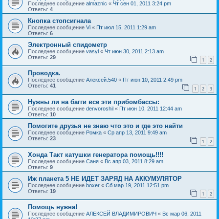
Последнее сообщение
almaznic
«
Чт сен 01, 2011 3:24 pm
Ответы:
4
Кнопка стопсигнала
Последнее сообщение
Vi
«
Пт июл 15, 2011 1:29 am
Ответы:
6
Электронный спидометр
Последнее сообщение
vasyl
«
Чт июн 30, 2011 2:13 am
Ответы:
29
1
2
Проводка.
Последнее сообщение
Алексей.540
«
Пт июн 10, 2011 2:49 pm
Ответы:
41
1
2
3
Нужны ли на багги все эти прибомбассы:
Последнее сообщение
denvoroshil
«
Пт июн 10, 2011 12:44 am
Ответы:
10
Помогите друзья не знаю что это и где это найти
Последнее сообщение
Ромка
«
Ср апр 13, 2011 9:49 am
Ответы:
23
1
2
Хонда Такт катушки генератора помощь!!!!
Последнее сообщение
Саня
«
Вс апр 03, 2011 8:29 am
Ответы:
9
Иж планета 5 НЕ ИДЕТ ЗАРЯД НА АККУМУЛЯТОР
Последнее сообщение
boxer
«
Сб мар 19, 2011 12:51 pm
Ответы:
19
1
2
Помощь нужна!
Последнее сообщение
АЛЕКСЕЙ ВЛАДИМИРОВИЧ
«
Вс мар 06, 2011