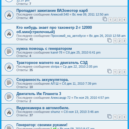
12:37 pm
Ответы:
7
Пропадает зажигание ВАЗомотор карб
Последнее сообщение
Алексей.540
«
Вс янв 09, 2011 12:50 am
Ответы:
49
1
2
3
4
Кто нибудь знает про тахометр 2-т 12000
об.мин(стрелочный)
Последнее сообщение
Прохожий_на_автобусе
«
Вс дек 26, 2010 12:58 am
Ответы:
41
1
2
3
нужна помощь с генератором
Последнее сообщение
karel-78
«
Сб дек 25, 2010 6:41 pm
Ответы:
4
Тракторное магнето на двигатель СЗД
Последнее сообщение
skripa
«
Ср дек 22, 2010 2:05 pm
Ответы:
35
1
2
3
Сохранность аккумулятора.
Последнее сообщение
АЛ Ш
«
Сб дек 11, 2010 7:39 pm
Ответы:
10
Двигатель Иж Планета 3
Последнее сообщение
Александр 72
«
Пн ноя 29, 2010 4:57 pm
Ответы:
2
Видеокамера в автомобиле.
Последнее сообщение
shumz
«
Сб ноя 13, 2010 3:46 am
Ответы:
37
1
2
3
Генератор: своими руками!
Последнее сообщение
Laif
«
Вт ноя 09, 2010 8:47 am