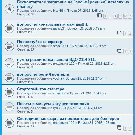
Бесконтактное зажигание на "восьмёрочных" деталях на
планету
Последнее сообщение
Ivan66
«
Пт сен 07, 2018 3:48 pm
Ответы:
95
1
4
5
6
7
…
вопрос по контрольным лампам!!!1
Последнее сообщение
garaj13
«
Вс июл 10, 2016 5:49 pm
Ответы:
16
1
2
Посоветуйте генератор
Последнее сообщение
stels40
«
Пн май 30, 2016 10:34 pm
Ответы:
17
1
2
нужна распиновка панели ВДО 2114-2115
Последнее сообщение
владимир 122
«
Пт май 20, 2016 1:13 pm
Ответы:
8
вопрос по реле 4 контакта
Последнее сообщение
vovka
«
Вс май 15, 2016 11:27 pm
Ответы:
8
Стартовый ток стартёра
Последнее сообщение
семен36
«
Ср окт 21, 2015 3:49 pm
Ответы:
6
Плюсы и минусы катушек зажигания
Последнее сообщение
ilya38
«
Ср май 13, 2015 7:13 am
Ответы:
3
Светодиодные фары из прожекторов для баннеров
Последнее сообщение
владимир 122
«
Вт мар 31, 2015 1:26 pm
Ответы:
19
1
2