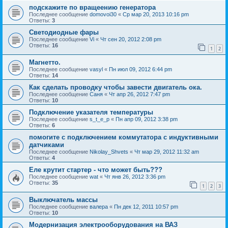
подскажите по вращеению генератора
Последнее сообщение
domovoi30
«
Ср мар 20, 2013 10:16 pm
Ответы:
3
Светодиодные фары
Последнее сообщение
Vi
«
Чт сен 20, 2012 2:08 pm
Ответы:
16
1
2
Магнетто.
Последнее сообщение
vasyl
«
Пн июл 09, 2012 6:44 pm
Ответы:
14
Как сделать проводку чтобы завести двигатель ока.
Последнее сообщение
Саня
«
Чт апр 26, 2012 7:47 pm
Ответы:
10
Подключение указателя температуры
Последнее сообщение
s_t_e_p
«
Пн апр 09, 2012 3:38 pm
Ответы:
6
помогите с подключением коммутатора с индуктивными
датчиками
Последнее сообщение
Nikolay_Shvets
«
Чт мар 29, 2012 11:32 am
Ответы:
4
Еле крутит стартер - что может быть???
Последнее сообщение
wat
«
Чт янв 26, 2012 3:36 pm
Ответы:
35
1
2
3
Выключатель массы
Последнее сообщение
валера
«
Пн дек 12, 2011 10:57 pm
Ответы:
10
Модернизация электрооборудования на ВАЗ